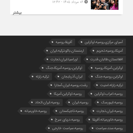
۰۶ مرداد ۱۴۰۵ - ۱۲:۴۲
بیشتر
آسیای مرکزی،روسیه،اوکراین
آفریقا،روسیه
آمریکا،روسیه،تحریم
ارمنستان،باکو،ترکیه،ایران
افغانستان،طالبان،قدرت
اوراسیا،ایران،تجارت
اوکراین،آمریکا،روسیه
اوکراین،روسیه،آمریکا،جنگ
اوکراین،روسیه،جنگ
ایران،آذربایجان
ترکیه،زلزله
ترکیه،زلزله،امنیت
رشت،روسیه،ایران،آستارا
روسیه،اعراب،اوکراین
روسیه،اوکراین،آمریکا
روسیه،ایبورسک
روسیه،ایران
روسیه،ایران،اتحاد
روسیه،ایران،تجارت
روسیه،تاجیکستان
روسیه،خاورمیانه
روسیه،خاورمیانه،آفریقا
روسیه،دریای سرخ
روسیه،سند،سیاست
روسیه،سیاست خارجی