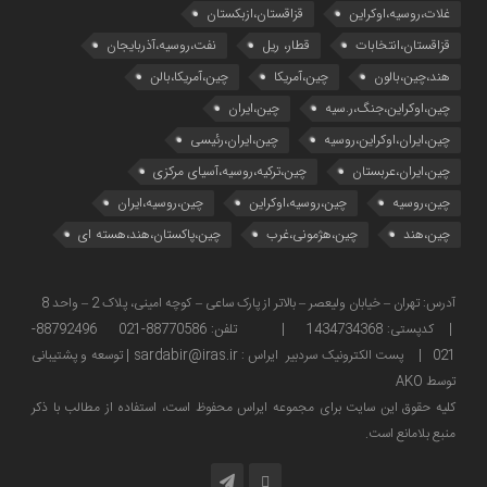
غلات،روسیه،اوکراین
قزاقستان،ازبکستان
قزاقستان،انتخابات
قطار، ریل
نفت،روسیه،آذربایجان
هند،چین،بالون
چین،آمریکا
چین،آمریکا،بالن
چین،اوکراین،جنگ،ر.سیه
چین،ایران
چین،ایران،اوکراین،روسیه
چین،ایران،رئیسی
چین،ایران،عربستان
چین،ترکیه،روسیه،آسیای مرکزی
چین،روسیه
چین،روسیه،اوکراین
چین،روسیه،ایران
چین،هند
چین،هژمونی،غرب
چین،پاکستان،هند،هسته ای
آدرس: تهران – خیابان ولیعصر – بالاتر از پارک ساعی – کوچه امینی، پلاک 2 – واحد 8
| کدپستی: 1434734368 | تلفن: 88770586-021 88792496-
021 | پست الکترونیک سردبیر ایراس : sardabir@iras.ir |
توسعه و پشتیبانی
توسط AKO
كليه حقوق این سایت برای مجموعه ایراس محفوظ است، استفاده از مطالب با ذكر
منبع بلامانع است.