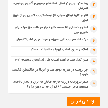
برخاستن ایران در تقابل اتحادهای جمهوری آذربایجان-ترکیه-
3
اسرائیل
آثار و نتایج توافق سواپ گاز ترکمنستان به آذربایجان از طریق
4
ایران
استجابت دعای آقا محمد خان قاجار در طلب حق مرگ برای
5
کاترین کبیر
مرگ شاه قاجار به دلیل خربزه و نجات جان شاعر کتابخوان
6
اجلاس سران اتحادیه اروپا و مناسبات با مسکو
7
متن کامل سند «راهبرد امنیت ملی فدراسیون روسیه» ۲۰۲۱
8
چرا روسیه در سوریه موفق شد و آمریکا در افغانستان شکست
9
خورد؟
سفر سرپرست وزارت خارجه طالبان به ایران و دیدار با احمد
10
مسعود؛ ماجرا چیست؟ / تهران چه در ذهن دارد؟
تازه های ایراس