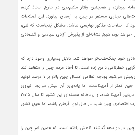
 بپردازد، و همچنین رفتار ملایم‌تری در خارج اتخاذ کرده،
‌های تجاری مستقر در چین به ارمغان بیاورد. این اصلاحات
وار بود که اصلاحات مذکور تهاجمی نباشد. مشکل اینجاست که شی،
مر چین خواهد بود، هیچ نشانه‌ای از پذیرش آزادی سیاسی و اقتصادی
صادی خود جنگ‌طلب‌تر خواهد ‌شد. دلایل بسیاری وجود دارد که
ایی خطرناکی دامن زده است، تا آحاد مردم چین را متقاعد کند
که انتقاد از حکومت او یعنی بی‌احترامی به کشور چین. پیش‌بینی می‌شود بودجه نظامی امسال چین بالغ بر ۷ درصد تولید
ین کمتر از آمریکاست، اما پابه‌پای آن پیش می‌رود. نیروی
دریایی چین تا سال ۲۰۳۰ می‌تواند ۵۰ درصد بزرگتر از نیروی دریایی آمریکا شده، و زرادخانه هسته‌ای این کشور تا سال ۲۰۳۵
“قدرت اقتصادی چین شاید در حال اوج گرفتن باشد، اما هیچ کشور
 چین در دو دهه گذشته کاهش یافته است، که همین امر چین را