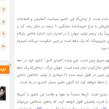
7
ل شده است. از زمانی‌که این کشور سیاست گشایش و اصلاحات
8
اقتصادی را در سال ۱۹۷۸ درپیش گرفت، تولید ناخالص داخلی‌اش با نرخ خیره‌کننده میانگین ۹ درصد در سال رشد کرد و
روز تقریباً یک پنجم تولید جهان را در اختیار دارد، اندازه خالص پایگاه
9
. شی جین‌پینگ، که یک دهه است بر چین حکومت می‌کند، امیدوار
10
ببرد.
ظهور سریع چین است. شی وعده “احیای کامل” کشور خود در دهه
له‌ای ملال‌آورتر دچار شده است: جهش بزرگ. درحالی‌که یک دهه
تازه
پیش ناظران پیش‌بینی‌ کرده بودند که تولید ناخالص داخلی چین در طول نیمه سده ۲۱ میلادی از تولید ناخالص داخلی
را حفظ خواهد کرد، اما اکنون تغییر بسیار کمتری در راه است.
دی است. آن‌ها مجدداً به نفوذ و رقابت این کشور با آمریکا
 قدرت رقبایش افول خواهد کرد، که به‌‌طور متناقض می‌تواند