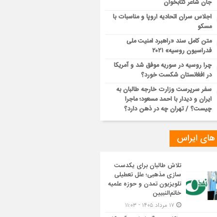
جان شاعر کتابخوان
اجلاس سران اتحادیه اروپا و مناسبات با
مسکو
متن کامل سند «راهبرد امنیت ملی
فدراسیون روسیه» ۲۰۲۱
چرا روسیه در سوریه موفق شد و آمریکا
در افغانستان شکست خورد؟
سفر سرپرست وزارت خارجه طالبان به
ایران و دیدار با احمد مسعود؛ ماجرا
چیست؟ / تهران چه در ذهن دارد؟
 های ایراس
تلاش طالبان برای یکدست
سازی مذهبی؛ علل تعطیلی
تلویزیون تمدن و حوزه علمیه
خاتم‌النبیین
۱۷ مرداد ۱۴۰۵ - ۱۱:۰۳