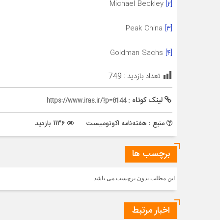
Michael Beckley
[۲]
Peak China
[۳]
Goldman Sachs
[۴]
تعداد بازدید :
749
لینک کوتاه :
https://www.iras.ir/?p=8144
منبع : هفته‌نامه اکونومیست
1136 بازدید
برچسب ها
این مطلب بدون برچسب می باشد.
اخبار مرتبط