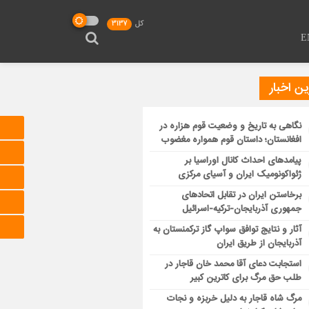
کل
3137
E
ن اخبار
نگاهی به تاریخ و وضعیت قوم هزاره در
افغانستان؛ داستان قوم همواره مغضوب
پیامدهای احداث کانال اوراسیا بر
ژئواکونومیک ایران و آسیای مرکزی
برخاستن ایران در تقابل اتحادهای
جمهوری آذربایجان-ترکیه-اسرائیل
آثار و نتایج توافق سواپ گاز ترکمنستان به
آذربایجان از طریق ایران
استجابت دعای آقا محمد خان قاجار در
طلب حق مرگ برای کاترین کبیر
مرگ شاه قاجار به دلیل خربزه و نجات