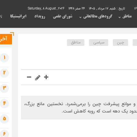
16
تاریخ :
شنبه, ۱۷ مرداد , ۱۴۰۵
24 صفر 1448
Saturday, 8 August , 2026
مناطق
گروه‌های مطالعاتی
شورای علمی
رویداد
ایرانیستیکا
N
آخری
چین
سیاسی
مناطق
1
2
3
4
و موانع پیشرفت چین را برمی‌شمرد. نخستین مانع بزرگ،
دود یک دهه است که روبه کاهش است.
5
6