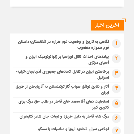
آخرین اخبار
نگاهی به تاریخ و وضعیت قوم هزاره در افغانستان؛ داستان
1
قوم همواره مغضوب
پیامدهای احداث کانال اوراسیا بر ژئواکونومیک ایران و
2
آسیای مرکزی
برخاستن ایران در تقابل اتحادهای جمهوری آذربایجان-ترکیه-
3
اسرائیل
آثار و نتایج توافق سواپ گاز ترکمنستان به آذربایجان از طریق
4
ایران
استجابت دعای آقا محمد خان قاجار در طلب حق مرگ برای
5
کاترین کبیر
مرگ شاه قاجار به دلیل خربزه و نجات جان شاعر کتابخوان
6
اجلاس سران اتحادیه اروپا و مناسبات با مسکو
7