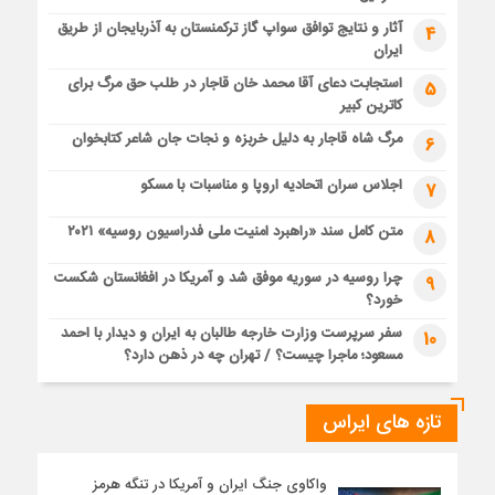
آثار و نتایج توافق سواپ گاز ترکمنستان به آذربایجان از طریق
4
ایران
استجابت دعای آقا محمد خان قاجار در طلب حق مرگ برای
5
کاترین کبیر
مرگ شاه قاجار به دلیل خربزه و نجات جان شاعر کتابخوان
6
اجلاس سران اتحادیه اروپا و مناسبات با مسکو
7
متن کامل سند «راهبرد امنیت ملی فدراسیون روسیه» ۲۰۲۱
8
چرا روسیه در سوریه موفق شد و آمریکا در افغانستان شکست
9
خورد؟
سفر سرپرست وزارت خارجه طالبان به ایران و دیدار با احمد
10
مسعود؛ ماجرا چیست؟ / تهران چه در ذهن دارد؟
تازه های ایراس
واکاوی جنگ ایران و آمریکا در تنگه هرمز