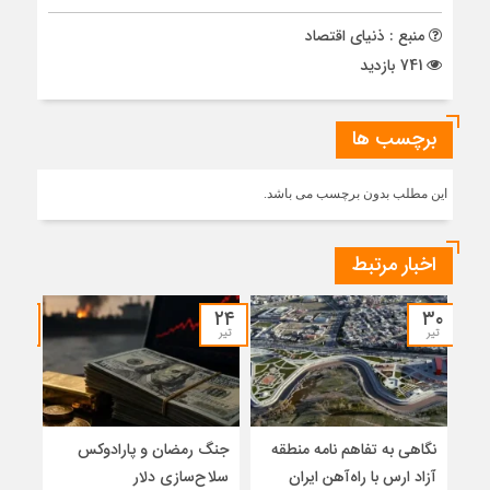
منبع : ذنیای اقتصاد
741 بازدید
برچسب ها
این مطلب بدون برچسب می باشد.
اخبار مرتبط
۱۹
۲۴
۳۰
تیر
تیر
تیر
نگاهی به تفاهم نامه منطقه
جنگ رمضان و پارادوکس
از ا
آزاد ارس با راه‌آهن ایران
سلاح‌سازی دلار
امنی