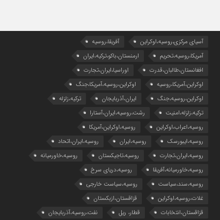
آسیای مرکزی،روسیه،اوکراین
آفریقا،روسیه
آمریکا،روسیه،تحریم
ارمنستان،باکو،ترکیه،ایران
افغانستان،طالبان،قدرت
اوراسیا،ایران،تجارت
اوکراین،آمریکا،روسیه
اوکراین،روسیه،آمریکا،جنگ
اوکراین،روسیه،جنگ
ایران،آذربایجان
ترکیه،زلزله
ترکیه،زلزله،امنیت
رشت،روسیه،ایران،آستارا
روسیه،اعراب،اوکراین
روسیه،اوکراین،آمریکا
روسیه،ایبورسک
روسیه،ایران
روسیه،ایران،اتحاد
روسیه،ایران،تجارت
روسیه،تاجیکستان
روسیه،خاورمیانه
روسیه،خاورمیانه،آفریقا
روسیه،دریای سرخ
روسیه،سند،سیاست
روسیه،سیاست خارجی
غلات،روسیه،اوکراین
قزاقستان،ازبکستان
قزاقستان،انتخابات
قطار، ریل
نفت،روسیه،آذربایجان