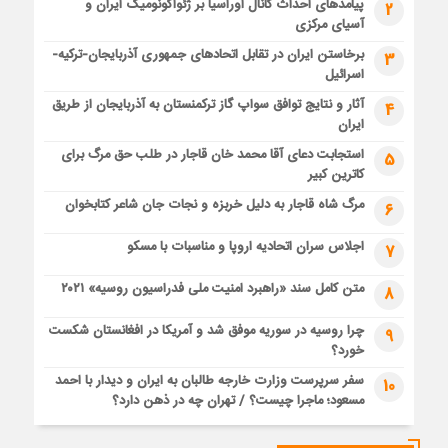
پیامدهای احداث کانال اوراسیا بر ژئواکونومیک ایران و
2
آسیای مرکزی
برخاستن ایران در تقابل اتحادهای جمهوری آذربایجان-ترکیه-
3
اسرائیل
آثار و نتایج توافق سواپ گاز ترکمنستان به آذربایجان از طریق
4
ایران
استجابت دعای آقا محمد خان قاجار در طلب حق مرگ برای
5
کاترین کبیر
مرگ شاه قاجار به دلیل خربزه و نجات جان شاعر کتابخوان
6
اجلاس سران اتحادیه اروپا و مناسبات با مسکو
7
متن کامل سند «راهبرد امنیت ملی فدراسیون روسیه» ۲۰۲۱
8
چرا روسیه در سوریه موفق شد و آمریکا در افغانستان شکست
9
خورد؟
سفر سرپرست وزارت خارجه طالبان به ایران و دیدار با احمد
10
مسعود؛ ماجرا چیست؟ / تهران چه در ذهن دارد؟