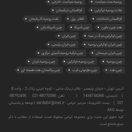
روسیه،سند،سیاست
روسیه،سیاست خارجی
غلات،روسیه،اوکراین
قزاقستان،ازبکستان
قزاقستان،انتخابات
قطار، ریل
نفت،روسیه،آذربایجان
هند،چین،بالون
چین،آمریکا
چین،آمریکا،بالن
چین،اوکراین،جنگ،ر.سیه
چین،ایران
چین،ایران،اوکراین،روسیه
چین،ایران،رئیسی
چین،ایران،عربستان
چین،ترکیه،روسیه،آسیای مرکزی
چین،روسیه
چین،روسیه،اوکراین
چین،روسیه،ایران
چین،هند
چین،هژمونی،غرب
چین،پاکستان،هند،هسته ای
آدرس: تهران – خیابان ولیعصر – بالاتر از پارک ساعی – کوچه امینی، پلاک 2 – واحد 8
| کدپستی: 1434734368 | تلفن: 88770586-021 88792496-
021 | پست الکترونیک سردبیر ایراس : sardabir@iras.ir |
توسعه و پشتیبانی
توسط AKO
كليه حقوق این سایت برای مجموعه ایراس محفوظ است، استفاده از مطالب با ذكر
منبع بلامانع است.