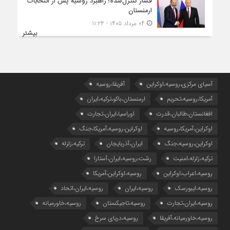
فشار کنترل‌شده؛ راهبرد روسیه پس از انتخابات
ارمنستان
۰۴ مرداد ۱۴۰۵ - ۱۱:۲۴
بیشتر
آسیای مرکزی،روسیه،اوکراین
آفریقا،روسیه
آمریکا،روسیه،تحریم
ارمنستان،باکو،ترکیه،ایران
افغانستان،طالبان،قدرت
اوراسیا،ایران،تجارت
اوکراین،آمریکا،روسیه
اوکراین،روسیه،آمریکا،جنگ
اوکراین،روسیه،جنگ
ایران،آذربایجان
ترکیه،زلزله
ترکیه،زلزله،امنیت
رشت،روسیه،ایران،آستارا
روسیه،اعراب،اوکراین
روسیه،اوکراین،آمریکا
روسیه،ایبورسک
روسیه،ایران
روسیه،ایران،اتحاد
روسیه،ایران،تجارت
روسیه،تاجیکستان
روسیه،خاورمیانه
روسیه،خاورمیانه،آفریقا
روسیه،دریای سرخ