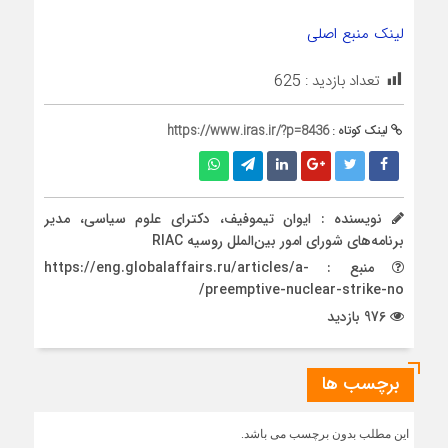
لینک منبع اصلی
تعداد بازدید :
625
لینک کوتاه :
https://www.iras.ir/?p=8436
نویسنده : ایوان تیموفیف، دکترای علوم سیاسی، مدیر
برنامه‌های شورای امور بین‌الملل روسیه RIAC
منبع : https://eng.globalaffairs.ru/articles/a-
preemptive-nuclear-strike-no/
976 بازدید
برچسب ها
این مطلب بدون برچسب می باشد.