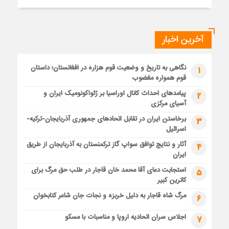
آخرین اخبار
نگاهی به تاریخ و وضعیت قوم هزاره در افغانستان؛ داستان
1
قوم همواره مغضوب
پیامدهای احداث کانال اوراسیا بر ژئواکونومیک ایران و
2
آسیای مرکزی
برخاستن ایران در تقابل اتحادهای جمهوری آذربایجان-ترکیه-
3
اسرائیل
آثار و نتایج توافق سواپ گاز ترکمنستان به آذربایجان از طریق
4
ایران
استجابت دعای آقا محمد خان قاجار در طلب حق مرگ برای
5
کاترین کبیر
مرگ شاه قاجار به دلیل خربزه و نجات جان شاعر کتابخوان
6
اجلاس سران اتحادیه اروپا و مناسبات با مسکو
7