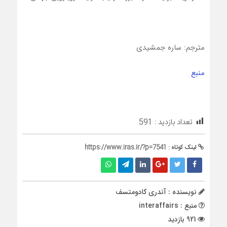
مترجم: ساره جمشیدی
منبع
تعداد بازدید :
591
لینک کوتاه :
https://www.iras.ir/?p=7541
نویسنده : آندری کادومتسف
منبع : interaffairs
921 بازدید