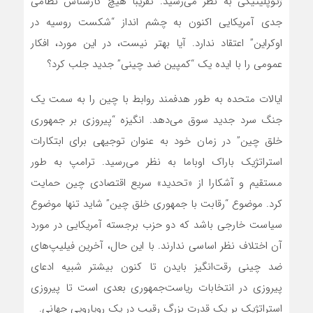
ژئوپلیتیکی به نظر‌ می‌رسید. تقریباً هیچ کارشناس نظامی
جدی آمریکایی اکنون به چشم انداز “شکست روسیه در
اوکراین” اعتقاد ندارد. آیا بهتر نیست، در این مورد، افکار
عمومی را با ایده یک “کمپین ضد چینی” جدید جلب کرد؟
ایالات متحده به طور هدفمند روابط با چین را به سمت یک
جنگ سرد جدید سوق‌ می‌دهد. انگیزه “پیروزی بر جمهوری
خلق چین” در زمان خود به عنوان توجیهی برای ابتکارات
استراتژیک باراک اوباما به نظر‌ می‌رسید. ترامپ به طور
مستقیم و آشکارا از «تحدید» سریع اقتصادی چین حمایت
کرد. موضوع “رقابت با جمهوری خلق چین” شاید تنها موضوع
سیاست خارجی باشد که دو حزب برجسته آمریکایی در مورد
آن اختلاف نظر اساسی ندارند. با این حال، آخرین فیلیپ‌های
ضد چینی رقت‌انگیز بایدن تا کنون بیشتر شبیه ادعای
پیروزی در انتخابات ریاست‌جمهوری بعدی است تا پیروزی
استراتژیک بر یک قدرت بزرگ رقیب در یک رویارویی جهانی.