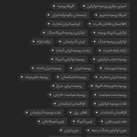
آسیای مرکزی،روسیه،اوکراین
آفریقا،روسیه
آمریکا،روسیه،تحریم
ارمنستان،باکو،ترکیه،ایران
افغانستان،طالبان،قدرت
اوراسیا،ایران،تجارت
اوکراین،آمریکا،روسیه
اوکراین،روسیه،آمریکا،جنگ
اوکراین،روسیه،جنگ
ایران،آذربایجان
ترکیه،زلزله
ترکیه،زلزله،امنیت
رشت،روسیه،ایران،آستارا
روسیه،اعراب،اوکراین
روسیه،اوکراین،آمریکا
روسیه،ایبورسک
روسیه،ایران
روسیه،ایران،اتحاد
روسیه،ایران،تجارت
روسیه،تاجیکستان
روسیه،خاورمیانه
روسیه،خاورمیانه،آفریقا
روسیه،دریای سرخ
روسیه،سند،سیاست
روسیه،سیاست خارجی
غلات،روسیه،اوکراین
قزاقستان،ازبکستان
قزاقستان،انتخابات
قطار، ریل
نفت،روسیه،آذربایجان
هند،چین،بالون
چین،آمریکا
چین،آمریکا،بالن
چین،اوکراین،جنگ،ر.سیه
چین،ایران