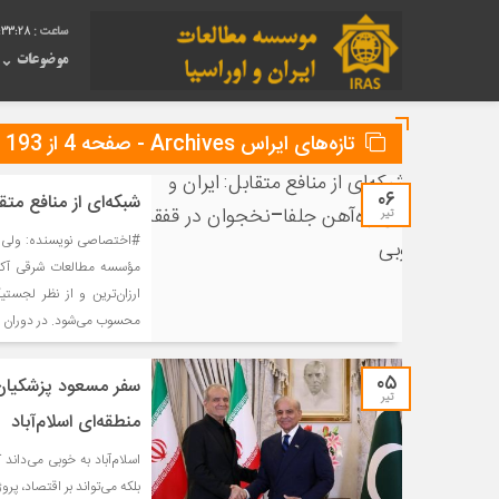
:33:29
موضوعات
تازه‌های ایراس Archives - صفحه 4 از 193 - ایراس
۰۶
شبکه‌ای از منافع متق
تیر
#اختصاصی نویسنده: ولی ک
ارزان‌ترین و از نظر لجستی
محسوب می‌شود. در دوران 
۰۵
سفر مسعود پزشکیان
تیر
منطقه‌ای اسلام‌آباد
اسلام‌آباد به خوبی می‌داند
بلکه می‌تواند بر اقتصاد، پرو