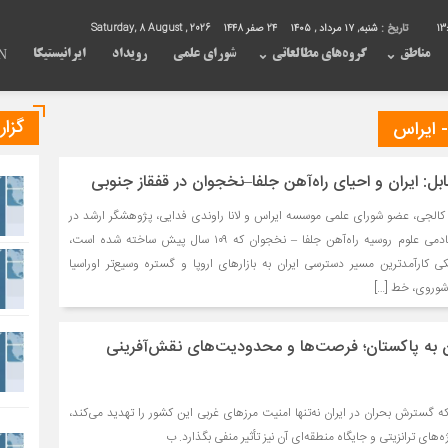
13
تاریخ :
شنبه, ۱۷ مرداد , ۱۴۰۵
24 صفر 1448
Saturday, 8 August , 2026
مناطق
گروه‌های مطالعاتی
شورای علمی
رویداد
ایرانیستیکا
N
گزا
ابل: ایران و احیای راه‌آهن جلفا–نخجوان در قفقاز جنوبی
الجی، عضو شورای علمی موسسه ایراس و لانا راوندی فدایی، پژوهشگر ارشد در
مؤسسه مطالعات شرقی آکادمی علوم روسیه راه‌آهن جلفا – نخجوان که ۱۰۹ سال پیش ساخته شده است،
کی کارآمدترین مسیر دسترسی ایران به بازارهای اروپا و گستره وسیع‌تر اوراسیا
شوروی، خط […]
 به پاکستان؛ فرصت‌ها و محدودیت‌های نقش‌آفرینی
 که گسترش بحران در ایران نه‌تنها امنیت مرزهای غربی این کشور را تهدید می‌کند،
ژه‌های ترانزیتی و جایگاه منطقه‌ای آن نیز تأثیر منفی بگذارد. ب