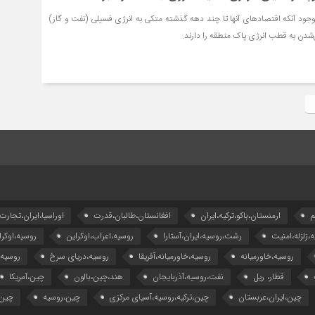
جود آنکه اقتصادهای آنها تا چند دهه گذشته متکی به انرژی فسیلی (نفت و گاز)
‌شدن به قطب انرژی پاک منطقه را دارند.
م
ارمنستان،باکو،ترکیه،ایران
افغانستان،طالبان،قدرت
اوراسیا،ایران،تجارت
ه،زلزله،امنیت
رشت،روسیه،ایران،آستارا
روسیه،اعراب،اوکراین
روسیه،اوکرا
روسیه،خاورمیانه
روسیه،خاورمیانه،آفریقا
روسیه،دریای سرخ
روسیه
قطار، ریل
نفت،روسیه،آذربایجان
هند،چین،بالون
چین،آمریکا
چین،ایران،عربستان
چین،ترکیه،روسیه،آسیای مرکزی
چین،روسیه
چین،