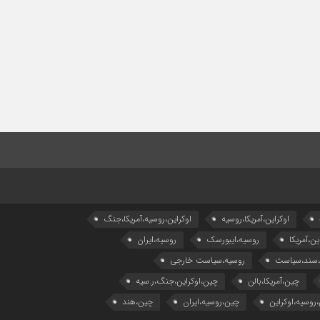
اوکراین،آمریکا،روسیه
اوکراین،روسیه،آمریکا،جنگ
ین،آمریکا
روسیه،ایبورسک
روسیه،ایران
،سند،سیاست
روسیه،سیاست خارجی
چین،آمریکا،بالن
چین،اوکراین،جنگ،ر.سیه
روسیه،اوکراین
چین،روسیه،ایران
چین،هند