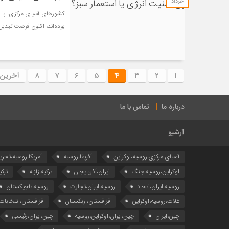
خرداد
کشورهای آسیای مرکزی، با و
بوده‌اند، اکنون فرصت تبدیل
1
2
3
4
5
6
7
8
آخرین
درباره ما
تماس با ما
آرشیو
آسیای مرکزی،روسیه،اوکراین
آفریقا،روسیه
آمریکا،روسیه،تحری
اوکراین،روسیه،جنگ
ایران،آذربایجان
ترکیه،زلزله
ترکی
روسیه،ایران،اتحاد
روسیه،ایران،تجارت
روسیه،تاجیکستان
غلات،روسیه،اوکراین
قزاقستان،ازبکستان
قزاقستان،انتخابات
چین،ایران
چین،ایران،اوکراین،روسیه
چین،ایران،رئیسی