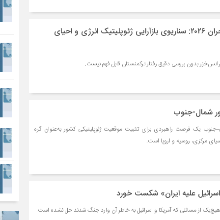
دریای خزر پس از بحران ۲۰۲۶: سناریوی بازآرایی ژئوپلیتیک انرژی و احیای
انس‌خزر بدون بررسی دقیق رفتار ترکمنستان قابل فهم نیست.
دور شمال-جنوب
ال–جنوب یک فرصت راهبردی برای تثبیت موقعیت ژئوپلیتیکی کشور به‌عنوان گره
سیای مرکزی، روسیه و اروپا است.
اسرائیل علیه ایران» شکست خورد
یچ‌یک از مسائلی که آمریکا و اسرائیل به خاطر آن وارد جنگ شدند حل نشده است.