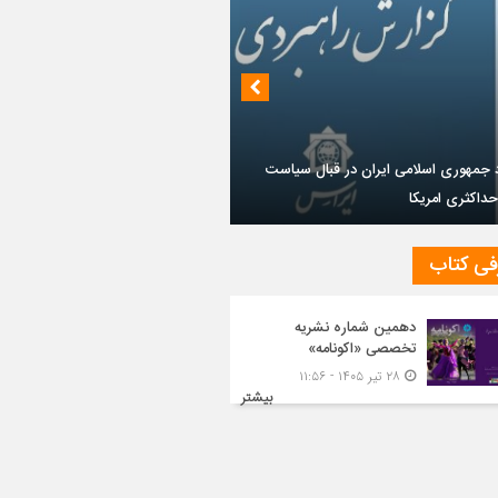
فی کتاب
داز روابط ایران و روسیه در جهان پساکرونا
دهمین شماره نشریه
تخصصی «اکونامه»
۲۸ تیر ۱۴۰۵ - ۱۱:۵۶
بیشتر