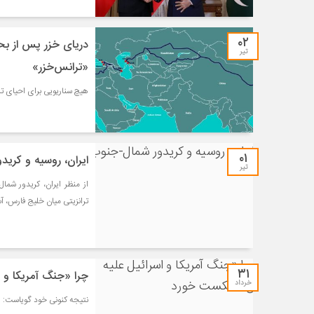
۰۲
تیر
«ترانس‌خزر»
هیچ سناریویی برای احیای تر
۰۱
ایران، روسیه و کری
تیر
از منظر ایران، کریدور شم
ترانزیتی میان خلیج فارس، آ
۳۱
چرا «جنگ آمریکا و 
خرداد
نتیجه کنونی خود گویاست: ه