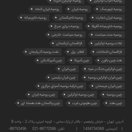
روسیه،اعراب،اوکراین
روسیه،اوکراین،آمریکا
روسیه،ایبورسک
روسیه،ایران
روسیه،ایران،اتحاد
روسیه،ایران،تجارت
روسیه،تاجیکستان
روسیه،خاورمیانه
روسیه،خاورمیانه،آفریقا
روسیه،دریای سرخ
روسیه،سند،سیاست
روسیه،سیاست خارجی
غلات،روسیه،اوکراین
قزاقستان،ازبکستان
قزاقستان،انتخابات
قطار، ریل
نفت،روسیه،آذربایجان
هند،چین،بالون
چین،آمریکا
چین،آمریکا،بالن
چین،اوکراین،جنگ،ر.سیه
چین،ایران
چین،ایران،اوکراین،روسیه
چین،ایران،رئیسی
چین،ایران،عربستان
چین،ترکیه،روسیه،آسیای مرکزی
چین،روسیه
چین،روسیه،اوکراین
چین،روسیه،ایران
چین،هند
چین،هژمونی،غرب
چین،پاکستان،هند،هسته ای
آدرس: تهران – خیابان ولیعصر – بالاتر از پارک ساعی – کوچه امینی، پلاک 2 – واحد 8
| کدپستی: 1434734368 | تلفن: 88770586-021 88792496-