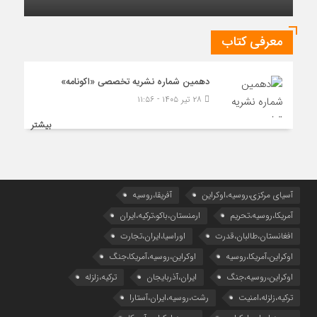
معرفی کتاب
دهمین شماره نشریه تخصصی «اکونامه»
۲۸ تیر ۱۴۰۵ - ۱۱:۵۶
بیشتر
آسیای مرکزی،روسیه،اوکراین
آفریقا،روسیه
آمریکا،روسیه،تحریم
ارمنستان،باکو،ترکیه،ایران
افغانستان،طالبان،قدرت
اوراسیا،ایران،تجارت
اوکراین،آمریکا،روسیه
اوکراین،روسیه،آمریکا،جنگ
اوکراین،روسیه،جنگ
ایران،آذربایجان
ترکیه،زلزله
ترکیه،زلزله،امنیت
رشت،روسیه،ایران،آستارا