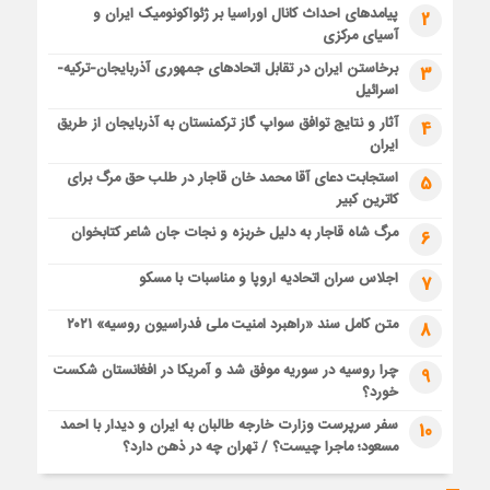
پیامدهای احداث کانال اوراسیا بر ژئواکونومیک ایران و
2
آسیای مرکزی
برخاستن ایران در تقابل اتحادهای جمهوری آذربایجان-ترکیه-
3
اسرائیل
آثار و نتایج توافق سواپ گاز ترکمنستان به آذربایجان از طریق
4
ایران
استجابت دعای آقا محمد خان قاجار در طلب حق مرگ برای
5
کاترین کبیر
مرگ شاه قاجار به دلیل خربزه و نجات جان شاعر کتابخوان
6
اجلاس سران اتحادیه اروپا و مناسبات با مسکو
7
متن کامل سند «راهبرد امنیت ملی فدراسیون روسیه» ۲۰۲۱
8
چرا روسیه در سوریه موفق شد و آمریکا در افغانستان شکست
9
خورد؟
سفر سرپرست وزارت خارجه طالبان به ایران و دیدار با احمد
10
مسعود؛ ماجرا چیست؟ / تهران چه در ذهن دارد؟