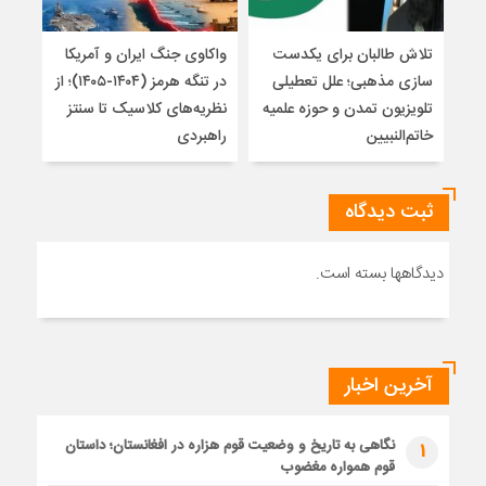
تلاش طالبان برای یکدست
واکاوی جنگ ایران و آمریکا
تغیی
سازی مذهبی؛ علل تعطیلی
در تنگه هرمز (۱۴۰۴-۱۴۰۵)؛ از
از ت
تلویزیون تمدن و حوزه علمیه
نظریه‌های کلاسیک تا سنتز
زیر
خاتم‌النبیین
راهبردی
ثبت دیدگاه
دیدگاهها بسته است.
آخرین اخبار
نگاهی به تاریخ و وضعیت قوم هزاره در افغانستان؛ داستان
1
قوم همواره مغضوب