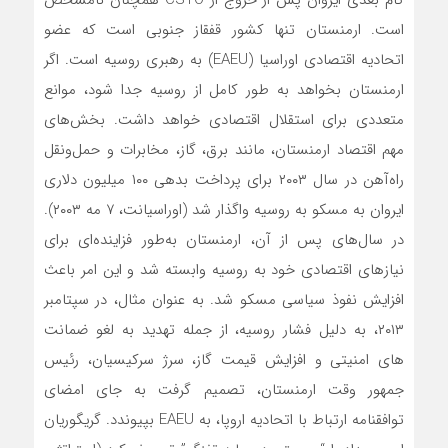
گام بعدی ایروان پس از خروج از CSTO همچنان نامشخص
است. ارمنستان تنها کشور قفقاز جنوبی است که عضو
اتحادیه اقتصادی اوراسیا (EAEU) به رهبری روسیه است. اگر
ارمنستان بخواهد به طور کامل از روسیه جدا شود، موانع
متعددی برای استقلال اقتصادی خواهد داشت. بخش‌های
مهم اقتصاد ارمنستان، مانند برق، گاز، مخابرات و حمل‌ونقل
راه‌آهن در سال ۲۰۰۳ برای پرداخت بدهی ۱۰۰ میلیون دلاری
ایروان به مسکو به روسیه واگذار شد (اوراسیانت، ۷ مه ۲۰۰۳).
در سال‌های پس از آن، ارمنستان به‌طور فزاینده‌ای برای
نیازهای اقتصادی خود به روسیه وابسته شد و این امر باعث
افزایش نفوذ سیاسی مسکو شد. به عنوان مثال، در سپتامبر
۲۰۱۳، به دلیل فشار روسیه، از جمله تهدید به لغو ضمانت
های امنیتی و افزایش قیمت گاز، سرژ سرکیسیان، رئیس
جمهور وقت ارمنستان، تصمیم گرفت به جای امضای
توافقنامه ارتباط با اتحادیه اروپا، به EAEU بپیوندد. گریگوریان