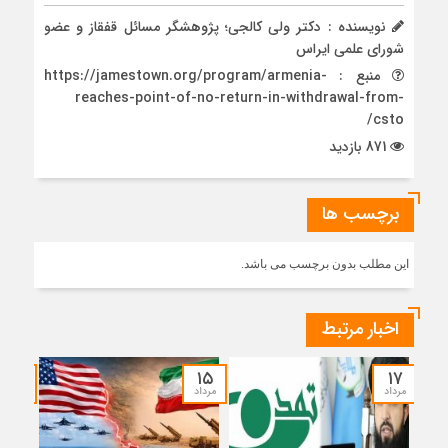
نویسنده : دکتر ولی کالجی؛ پژوهشگر مسائل قفقاز و عضو
شورای علمی ایراس
منبع : https://jamestown.org/program/armenia-
reaches-point-of-no-return-in-withdrawal-from-
csto/
871 بازدید
برچسب ها
این مطلب بدون برچسب می باشد.
اخبار مرتبط
۱۴
۱۵
۱۷
مرداد
مرداد
مرداد