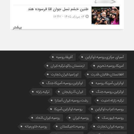
طنین خشم نسل جوان امّا فرسوده هند
۰۶ مرداد ۱۴۰۵ - ۱۲:۴۲
بیشتر
آسیای مرکزی،روسیه،اوکراین
آفریقا،روسیه
آمریکا،روسیه،تحریم
ارمنستان،باکو،ترکیه،ایران
افغانستان،طالبان،قدرت
اوراسیا،ایران،تجارت
اوکراین،آمریکا،روسیه
اوکراین،روسیه،آمریکا،جنگ
اوکراین،روسیه،جنگ
ایران،آذربایجان
ترکیه،زلزله
ترکیه،زلزله،امنیت
رشت،روسیه،ایران،آستارا
روسیه،اعراب،اوکراین
روسیه،اوکراین،آمریکا
روسیه،ایبورسک
روسیه،ایران
روسیه،ایران،اتحاد
روسیه،ایران،تجارت
روسیه،تاجیکستان
روسیه،خاورمیانه