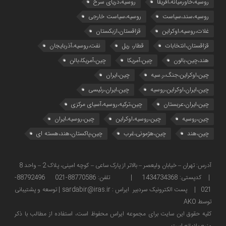
روسیه،خاورمیانه،آفریقا
روسیه،دریای سرخ
روسیه،سند،سیاست
روسیه،سیاست خارجی
غلات،روسیه،اوکراین
قزاقستان،ازبکستان
قزاقستان،انتخابات
قطار، ریل
نفت،روسیه،آذربایجان
هند،چین،بالون
چین،آمریکا
چین،آمریکا،بالن
چین،اوکراین،جنگ،ر.سیه
چین،ایران
چین،ایران،اوکراین،روسیه
چین،ایران،رئیسی
چین،ایران،عربستان
چین،ترکیه،روسیه،آسیای مرکزی
چین،روسیه
چین،روسیه،اوکراین
چین،روسیه،ایران
چین،هند
چین،هژمونی،غرب
چین،پاکستان،هند،هسته ای
آدرس: تهران – خیابان ولیعصر – بالاتر از پارک ساعی – کوچه امینی، پلاک 2 – واحد 8
| کدپستی: 1434734368 | تلفن: 88770586-021 88792496-
021 | پست الکترونیک سردبیر ایراس : sardabir@iras.ir |
توسعه و پشتیبانی
توسط AKO
كليه حقوق این سایت برای مجموعه ایراس محفوظ است، استفاده از مطالب با ذكر