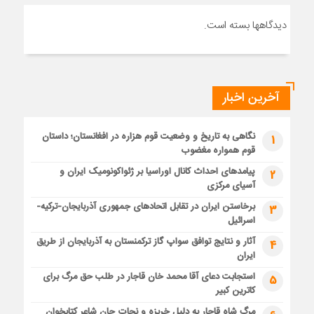
دیدگاهها بسته است.
آخرین اخبار
نگاهی به تاریخ و وضعیت قوم هزاره در افغانستان؛ داستان
1
قوم همواره مغضوب
پیامدهای احداث کانال اوراسیا بر ژئواکونومیک ایران و
2
آسیای مرکزی
برخاستن ایران در تقابل اتحادهای جمهوری آذربایجان-ترکیه-
3
اسرائیل
آثار و نتایج توافق سواپ گاز ترکمنستان به آذربایجان از طریق
4
ایران
استجابت دعای آقا محمد خان قاجار در طلب حق مرگ برای
5
کاترین کبیر
مرگ شاه قاجار به دلیل خربزه و نجات جان شاعر کتابخوان