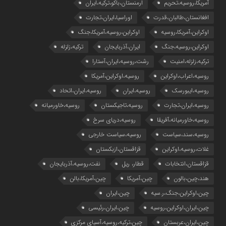
آمریکا،روسیه،تحریم
ارمنستان،باکو،ترکیه،ایران
افغانستان،طالبان،قدرت
اوراسیا،ایران،تجارت
اوکراین،آمریکا،روسیه
اوکراین،روسیه،آمریکا،جنگ
اوکراین،روسیه،جنگ
ایران،آذربایجان
ترکیه،زلزله
ترکیه،زلزله،امنیت
رشت،روسیه،ایران،آستارا
روسیه،اعراب،اوکراین
روسیه،اوکراین،آمریکا
روسیه،ایبورسک
روسیه،ایران
روسیه،ایران،اتحاد
روسیه،ایران،تجارت
روسیه،تاجیکستان
روسیه،خاورمیانه
روسیه،خاورمیانه،آفریقا
روسیه،دریای سرخ
روسیه،سند،سیاست
روسیه،سیاست خارجی
غلات،روسیه،اوکراین
قزاقستان،ازبکستان
قزاقستان،انتخابات
قطار، ریل
نفت،روسیه،آذربایجان
هند،چین،بالون
چین،آمریکا
چین،آمریکا،بالن
چین،اوکراین،جنگ،ر.سیه
چین،ایران
چین،ایران،اوکراین،روسیه
چین،ایران،رئیسی
چین،ایران،عربستان
چین،ترکیه،روسیه،آسیای مرکزی