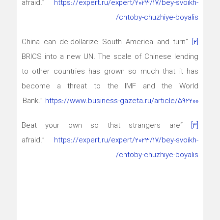
afraid.”
https://expert.ru/expert/2023/17/bey-svoikh-
chtoby-chuzhiye-boyalis/
“China can de-dollarize South America and turn
[۲]
BRICS into a new UN. The scale of Chinese lending
to other countries has grown so much that it has
become a threat to the IMF and the World
Bank.”
https://www.business-gazeta.ru/article/592200
“Beat your own so that strangers are
[۳]
afraid.”
https://expert.ru/expert/2023/17/bey-svoikh-
chtoby-chuzhiye-boyalis/