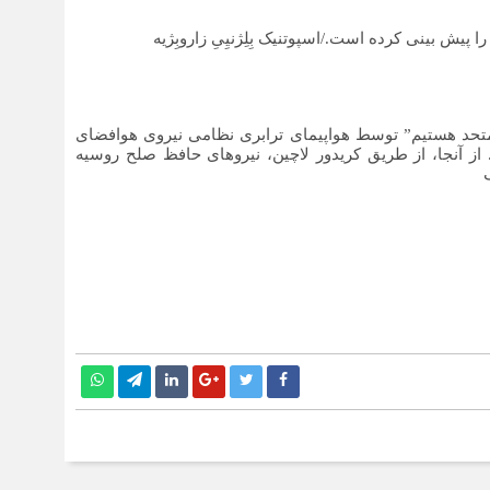
پیش بینی کرده است./اسپوتنیک بِلِژنیِیِ زاروبِژیه
متحد هستیم” توسط هواپیمای ترابری نظامی نیروی هوافضای
از آنجا، از طریق کریدور لاچین، نیروهای حافظ صلح روسیه