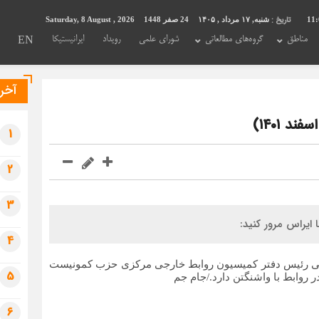
تاریخ :
11:
شنبه, ۱۷ مرداد , ۱۴۰۵
24 صفر 1448
Saturday, 8 August , 2026
مناطق
گروه‌های مطالعاتی
شورای علمی
رویداد
ایرانیستیکا
EN
آخری
1
2
3
4
نگ ایی رئیس دفتر کمیسیون روابط خارجی مرکزی حزب کمونیست
5
روابط با واشنگتن دارد./جام جم
6