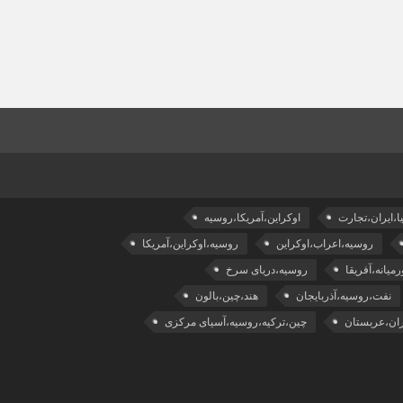
ا،ایران،تجارت
اوکراین،آمریکا،روسیه
روسیه،اعراب،اوکراین
روسیه،اوکراین،آمریکا
میانه،آفریقا
روسیه،دریای سرخ
نفت،روسیه،آذربایجان
هند،چین،بالون
ران،عربستان
چین،ترکیه،روسیه،آسیای مرکزی