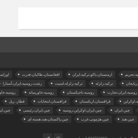
ه،تحریم
ارمنستان،باکو،ترکیه،ایران
افغانستان،طالبان،قدرت
اوراسی
ربایجان
ترکیه،زلزله
ترکیه،زلزله،امنیت
رشت،روسیه،ایران،آستارا
روسیه،ایران،تجارت
روسیه،تاجیکستان
روسیه،خاورمیانه
روسیه،خاور
،اوکراین
قزاقستان،ازبکستان
قزاقستان،انتخابات
قطار، ریل
چین،ایران
چین،ایران،اوکراین،روسیه
چین،ایران،رئیسی
چین،ای
چین،هند
چین،هژمونی،غرب
چین،پاکستان،هند،هسته ای