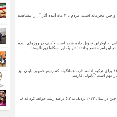
رئیس سازمان توسعه تجارت: توافقات اقتصادی ایران و چین محرمانه است. مردم تا ۴ ماه آینده آثار آن را مشاهده
پایی به اوکراین تحویل داده شده است و کیف در روزهای آینده
 این امر مقصر بداند»./دنونیک ایرانسکاوا ژورنالیستا
بلینکن: حمایت دولت بایدن از تامین جنگنده‌های اف-۱۶ برای ترکیه ادامه دارد. همانگونه که رئیس‌جمهور بایدن نیز
سیار مهم است./آناتولی فارسی
صندوق بین‌المللی پول (IMF) پیش بینی کرد که اقتصاد چین در سال ۲۰۲۳ نزدیک به ۵.۲ درصد رشد خواهد کرد که ۰.۸