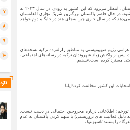
با افزایش قابل ملاحظه میزان صادرات چین به افغانستان، انتظار می‌رود که این کشور به زودی در سال ۲۰۲۳ به
7
ود. در حال حاضر پاکستان بزرگترین شریک تجاری افغانستان
 می‌دهد که در سال جاری چین به‌جای هند در جایگاه دوم خواهد
8
9
 اعزامی رژیم صهیونیستی به مناطق زلزله‌زده ترکیه نسخه‌های
10
. پس از واکنش زیاد شهروندان ترکیه در رسانه‌های اجتماعی،
ستی مسترد کرده است./تسنیم
تازه
نتخابات این کشور مخالفت کرد./ایلنا
ه تورخم؛ اطلاعاتی درباره مجروحین احتمالی در دست نیست.
 دلیل فعالیت های تروریستی) با متهم کردن پاکستان به عدم
رگاه را بستند./اسپوتنیک