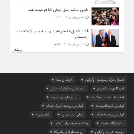
طنین خشم نسل جوان امّا فرسوده هند
۰۶ مرداد ۱۴۰۵ - ۱۲:۴۲
فشار کنترل‌شده؛ راهبرد روسیه پس از انتخابات
ارمنستان
۰۴ مرداد ۱۴۰۵ - ۱۱:۲۴
بیشتر
آسیای مرکزی،روسیه،اوکراین
آفریقا،روسیه
آمریکا،روسیه،تحریم
ارمنستان،باکو،ترکیه،ایران
افغانستان،طالبان،قدرت
اوراسیا،ایران،تجارت
اوکراین،آمریکا،روسیه
اوکراین،روسیه،آمریکا،جنگ
اوکراین،روسیه،جنگ
ایران،آذربایجان
ترکیه،زلزله
ترکیه،زلزله،امنیت
رشت،روسیه،ایران،آستارا
روسیه،اعراب،اوکراین
روسیه،اوکراین،آمریکا