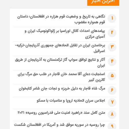
آخرین اخبار
نگاهی به تاریخ و وضعیت قوم هزاره در افغانستان؛ داستان
1
قوم همواره مغضوب
پیامدهای احداث کانال اوراسیا بر ژئواکونومیک ایران و
2
آسیای مرکزی
برخاستن ایران در تقابل اتحادهای جمهوری آذربایجان-ترکیه-
3
اسرائیل
آثار و نتایج توافق سواپ گاز ترکمنستان به آذربایجان از طریق
4
ایران
استجابت دعای آقا محمد خان قاجار در طلب حق مرگ برای
5
کاترین کبیر
مرگ شاه قاجار به دلیل خربزه و نجات جان شاعر کتابخوان
6
اجلاس سران اتحادیه اروپا و مناسبات با مسکو
7
متن کامل سند «راهبرد امنیت ملی فدراسیون روسیه» ۲۰۲۱
8
چرا روسیه در سوریه موفق شد و آمریکا در افغانستان شکست
9