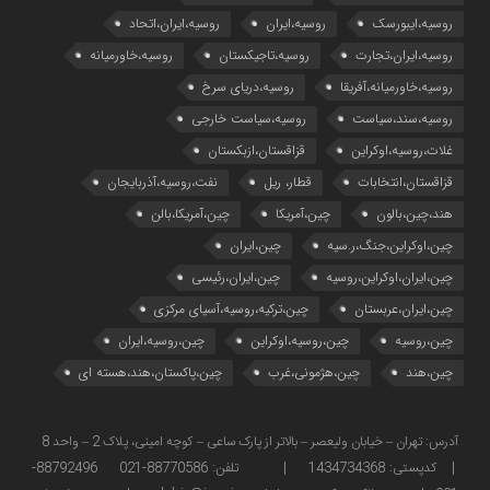
روسیه،ایبورسک
روسیه،ایران
روسیه،ایران،اتحاد
روسیه،ایران،تجارت
روسیه،تاجیکستان
روسیه،خاورمیانه
روسیه،خاورمیانه،آفریقا
روسیه،دریای سرخ
روسیه،سند،سیاست
روسیه،سیاست خارجی
غلات،روسیه،اوکراین
قزاقستان،ازبکستان
قزاقستان،انتخابات
قطار، ریل
نفت،روسیه،آذربایجان
هند،چین،بالون
چین،آمریکا
چین،آمریکا،بالن
چین،اوکراین،جنگ،ر.سیه
چین،ایران
چین،ایران،اوکراین،روسیه
چین،ایران،رئیسی
چین،ایران،عربستان
چین،ترکیه،روسیه،آسیای مرکزی
چین،روسیه
چین،روسیه،اوکراین
چین،روسیه،ایران
چین،هند
چین،هژمونی،غرب
چین،پاکستان،هند،هسته ای
آدرس: تهران – خیابان ولیعصر – بالاتر از پارک ساعی – کوچه امینی، پلاک 2 – واحد 8
| کدپستی: 1434734368 | تلفن: 88770586-021 88792496-