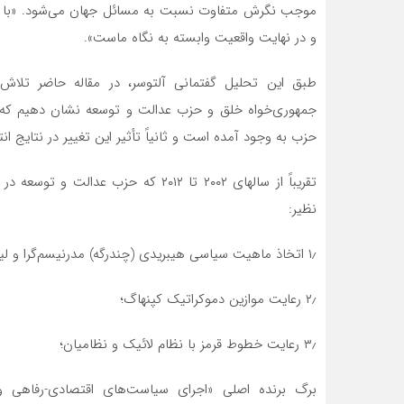
موجب نگرش متفاوت نسبت به مسائل جهان می‌شود. «با هر پروب
و در نهایت واقعیت وابسته به نگاه ماست».
طبق این تحلیل گفتمانی آلتوسر، در مقاله حاضر تلاش 
جمهوری‌خواه خلق و حزب عدالت و توسعه نشان دهیم که اولا
حزب به وجود آمده است و ثانیاً تأثیر این تغییر در نتایج انتخابات ۲۰۲۳ ترکیه چه خ
تقریباً از سالهای ۲۰۰۲ تا ۲۰۱۲ که حز
نظیر:
۱٫ اتخاذ ماهیت سیاسی هیبریدی (چندرگه) مدرنیسم‏‌گرا و لیبرال‏ محور و دموکراتیک و محافظه‏ کارانه؛
۲٫ رعایت موازین دموکراتیک کپنهاگ؛
۳٫ رعایت خطوط قرمز با نظام لائیک و نظامیان؛