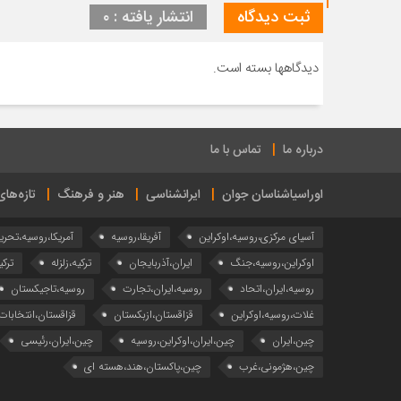
ثبت دیدگاه
انتشار یافته : ۰
دیدگاهها بسته است.
درباره ما
تماس با ما
اوراسیاشناسان جوان
ایرانشناسی
هنر و فرهنگ
تازه‌ها
آسیای مرکزی،روسیه،اوکراین
آفریقا،روسیه
آمریکا،روسیه،تحری
اوکراین،روسیه،جنگ
ایران،آذربایجان
ترکیه،زلزله
ترکی
روسیه،ایران،اتحاد
روسیه،ایران،تجارت
روسیه،تاجیکستان
غلات،روسیه،اوکراین
قزاقستان،ازبکستان
قزاقستان،انتخابات
چین،ایران
چین،ایران،اوکراین،روسیه
چین،ایران،رئیسی
چین،هژمونی،غرب
چین،پاکستان،هند،هسته ای