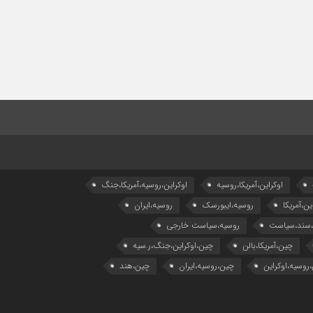
اوکراین،آمریکا،روسیه
اوکراین،روسیه،آمریکا،جنگ
ین،آمریکا
روسیه،ایبورسک
روسیه،ایران
،سند،سیاست
روسیه،سیاست خارجی
چین،آمریکا،بالن
چین،اوکراین،جنگ،ر.سیه
روسیه،اوکراین
چین،روسیه،ایران
چین،هند