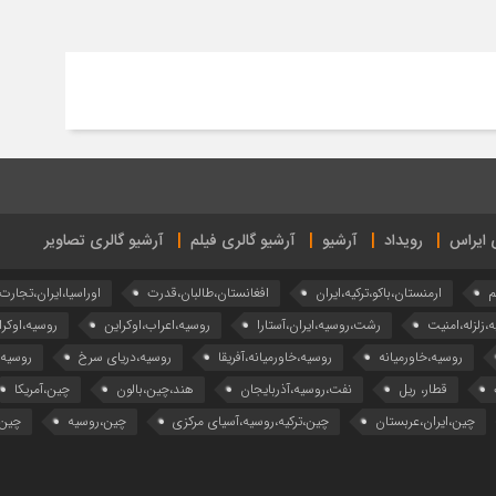
ی ایراس
رویداد
آرشیو
آرشیو گالری فیلم
آرشیو گالری تصاویر
م
ارمنستان،باکو،ترکیه،ایران
افغانستان،طالبان،قدرت
اوراسیا،ایران،تجارت
ه،زلزله،امنیت
رشت،روسیه،ایران،آستارا
روسیه،اعراب،اوکراین
روسیه،اوکرا
روسیه،خاورمیانه
روسیه،خاورمیانه،آفریقا
روسیه،دریای سرخ
روسیه
قطار، ریل
نفت،روسیه،آذربایجان
هند،چین،بالون
چین،آمریکا
چین،ایران،عربستان
چین،ترکیه،روسیه،آسیای مرکزی
چین،روسیه
چین،