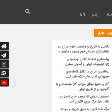
داد
آرشیو
EN
ن اخبار
نگاهی به تاریخ و وضعیت قوم هزاره در
افغانستان؛ داستان قوم همواره مغضوب
پیامدهای احداث کانال اوراسیا بر
ژئواکونومیک ایران و آسیای مرکزی
برخاستن ایران در تقابل اتحادهای
جمهوری آذربایجان-ترکیه-اسرائیل
آثار و نتایج توافق سواپ گاز ترکمنستان به
آذربایجان از طریق ایران
استجابت دعای آقا محمد خان قاجار در
طلب حق مرگ برای کاترین کبیر
مرگ شاه قاجار به دلیل خربزه و نجات