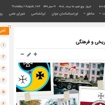
5:10:
تاریخ :
پنج شنبه, ۱۵ مرداد , ۱۴۰۵
22 صفر 1448
Thursday, 6 August , 2026
ت
مناطق
اوراسیاشناسان جوان
ایرانشناسی
شورای علمی
روی
آخری
اریخی و فرهنگی
1
2
3
4
5
6