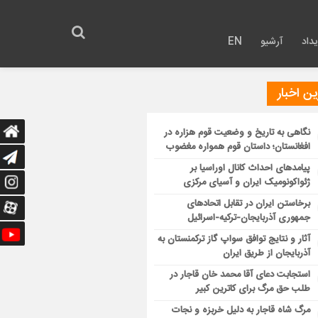
داد
آرشیو
EN
ن اخبار
نگاهی به تاریخ و وضعیت قوم هزاره در
افغانستان؛ داستان قوم همواره مغضوب
پیامدهای احداث کانال اوراسیا بر
ژئواکونومیک ایران و آسیای مرکزی
برخاستن ایران در تقابل اتحادهای
جمهوری آذربایجان-ترکیه-اسرائیل
آثار و نتایج توافق سواپ گاز ترکمنستان به
آذربایجان از طریق ایران
استجابت دعای آقا محمد خان قاجار در
طلب حق مرگ برای کاترین کبیر
مرگ شاه قاجار به دلیل خربزه و نجات