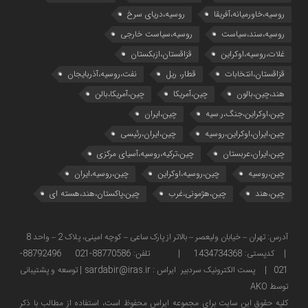
روسیه،خاورمیانه،آفریقا
روسیه،دریای سرخ
روسیه،سند،سیاست
روسیه،سیاست خارجی
غلات،روسیه،اوکراین
قزاقستان،ازبکستان
قزاقستان،انتخابات
قطار، ریل
نفت،روسیه،آذربایجان
هند،چین،بالون
چین،آمریکا
چین،آمریکا،بالن
چین،اوکراین،جنگ،ر.سیه
چین،ایران
چین،ایران،اوکراین،روسیه
چین،ایران،رئیسی
چین،ایران،عربستان
چین،ترکیه،روسیه،آسیای مرکزی
چین،روسیه
چین،روسیه،اوکراین
چین،روسیه،ایران
چین،هند
چین،هژمونی،غرب
چین،پاکستان،هند،هسته ای
آدرس: تهران – خیابان ولیعصر – بالاتر از پارک ساعی – کوچه امینی، پلاک 2 – واحد 8
| کدپستی: 1434734368 | تلفن: 88770586-021 88792496-
021 | پست الکترونیک سردبیر ایراس : sardabir@iras.ir |
توسعه و پشتیبانی
توسط AKO
كليه حقوق این سایت برای مجموعه ایراس محفوظ است، استفاده از مطالب با ذكر