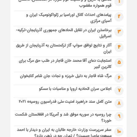
1
قوم همواره مغضوب
پیامدهای احداث کانال اوراسیا بر ژئواکونومیک ایران و
2
آسیای مرکزی
برخاستن ایران در تقابل اتحادهای جمهوری آذربایجان-ترکیه-
3
اسرائیل
آثار و نتایج توافق سواپ گاز ترکمنستان به آذربایجان از طریق
4
ایران
استجابت دعای آقا محمد خان قاجار در طلب حق مرگ برای
5
کاترین کبیر
مرگ شاه قاجار به دلیل خربزه و نجات جان شاعر کتابخوان
6
اجلاس سران اتحادیه اروپا و مناسبات با مسکو
7
متن کامل سند «راهبرد امنیت ملی فدراسیون روسیه» ۲۰۲۱
8
چرا روسیه در سوریه موفق شد و آمریکا در افغانستان شکست
9
خورد؟
سفر سرپرست وزارت خارجه طالبان به ایران و دیدار با احمد
10
مسعود؛ ماجرا چیست؟ / تهران چه در ذهن دارد؟