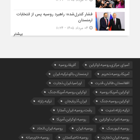
فشار کنترل‌شده؛ راهبرد روسیه پس از انتخابات
ارمنستان
۰۴ مرداد ۱۴۰۵ - ۱۱:۲۴
بیشتر
آسیای مرکزی،روسیه،اوکراین
آفریقا،روسیه
آمریکا،روسیه،تحریم
ارمنستان،باکو،ترکیه،ایران
افغانستان،طالبان،قدرت
اوراسیا،ایران،تجارت
اوکراین،آمریکا،روسیه
اوکراین،روسیه،آمریکا،جنگ
اوکراین،روسیه،جنگ
ایران،آذربایجان
ترکیه،زلزله
ترکیه،زلزله،امنیت
رشت،روسیه،ایران،آستارا
روسیه،اعراب،اوکراین
روسیه،اوکراین،آمریکا
روسیه،ایبورسک
روسیه،ایران
روسیه،ایران،اتحاد
روسیه،ایران،تجارت
روسیه،تاجیکستان
روسیه،خاورمیانه