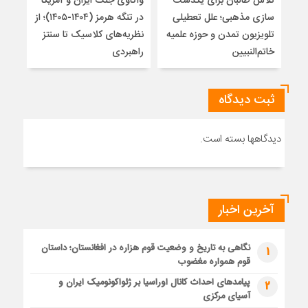
تلاش طالبان برای یکدست
واکاوی جنگ ایران و آمریکا
تغیی
سازی مذهبی؛ علل تعطیلی
در تنگه هرمز (۱۴۰۴-۱۴۰۵)؛ از
از ت
تلویزیون تمدن و حوزه علمیه
نظریه‌های کلاسیک تا سنتز
زیر
خاتم‌النبیین
راهبردی
ثبت دیدگاه
دیدگاهها بسته است.
آخرین اخبار
نگاهی به تاریخ و وضعیت قوم هزاره در افغانستان؛ داستان
1
قوم همواره مغضوب
پیامدهای احداث کانال اوراسیا بر ژئواکونومیک ایران و
2
آسیای مرکزی