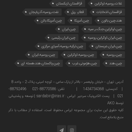
غلات،روسیه،اوکراین
قزاقستان،ازبکستان
قزاقستان،انتخابات
قطار، ریل
نفت،روسیه،آذربایجان
هند،چین،بالون
چین،آمریکا
چین،آمریکا،بالن
چین،اوکراین،جنگ،ر.سیه
چین،ایران
چین،ایران،اوکراین،روسیه
چین،ایران،رئیسی
چین،ایران،عربستان
چین،ترکیه،روسیه،آسیای مرکزی
چین،روسیه
چین،روسیه،اوکراین
چین،روسیه،ایران
چین،هند
چین،هژمونی،غرب
چین،پاکستان،هند،هسته ای
آدرس: تهران – خیابان ولیعصر – بالاتر از پارک ساعی – کوچه امینی، پلاک 2 – واحد 8
| کدپستی: 1434734368 | تلفن: 88770586-021 88792496-
021 | پست الکترونیک سردبیر ایراس : sardabir@iras.ir |
توسعه و پشتیبانی
توسط AKO
كليه حقوق این سایت برای مجموعه ایراس محفوظ است، استفاده از مطالب با ذكر
منبع بلامانع است.