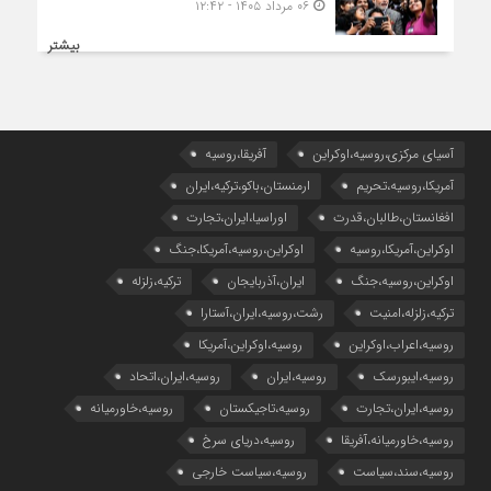
۰۶ مرداد ۱۴۰۵ - ۱۲:۴۲
بیشتر
آسیای مرکزی،روسیه،اوکراین
آفریقا،روسیه
آمریکا،روسیه،تحریم
ارمنستان،باکو،ترکیه،ایران
افغانستان،طالبان،قدرت
اوراسیا،ایران،تجارت
اوکراین،آمریکا،روسیه
اوکراین،روسیه،آمریکا،جنگ
اوکراین،روسیه،جنگ
ایران،آذربایجان
ترکیه،زلزله
ترکیه،زلزله،امنیت
رشت،روسیه،ایران،آستارا
روسیه،اعراب،اوکراین
روسیه،اوکراین،آمریکا
روسیه،ایبورسک
روسیه،ایران
روسیه،ایران،اتحاد
روسیه،ایران،تجارت
روسیه،تاجیکستان
روسیه،خاورمیانه
روسیه،خاورمیانه،آفریقا
روسیه،دریای سرخ
روسیه،سند،سیاست
روسیه،سیاست خارجی