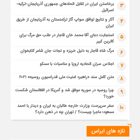
برخاستن ایران در تقابل اتحادهای جمهوری آذربایجان-ترکیه-
3
اسرائیل
آثار و نتایج توافق سواپ گاز ترکمنستان به آذربایجان از طریق
4
ایران
استجابت دعای آقا محمد خان قاجار در طلب حق مرگ برای
5
کاترین کبیر
مرگ شاه قاجار به دلیل خربزه و نجات جان شاعر کتابخوان
6
اجلاس سران اتحادیه اروپا و مناسبات با مسکو
7
متن کامل سند «راهبرد امنیت ملی فدراسیون روسیه» ۲۰۲۱
8
چرا روسیه در سوریه موفق شد و آمریکا در افغانستان شکست
9
خورد؟
سفر سرپرست وزارت خارجه طالبان به ایران و دیدار با احمد
10
مسعود؛ ماجرا چیست؟ / تهران چه در ذهن دارد؟
تازه های ایراس