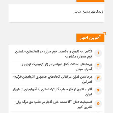
دیدگاهها بسته است.
آخرین اخبار
نگاهی به تاریخ و وضعیت قوم هزاره در افغانستان؛ داستان
1
قوم همواره مغضوب
پیامدهای احداث کانال اوراسیا بر ژئواکونومیک ایران و
2
آسیای مرکزی
برخاستن ایران در تقابل اتحادهای جمهوری آذربایجان-ترکیه-
3
اسرائیل
آثار و نتایج توافق سواپ گاز ترکمنستان به آذربایجان از طریق
4
ایران
استجابت دعای آقا محمد خان قاجار در طلب حق مرگ برای
5
کاترین کبیر