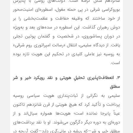
شانزدهم شکل گرفته است. دولت‌های روسی با پذیرش
بوروکراسی شرقی در پی حمله مغول، اسطوره‌ای امنیت‌محور
از خود ساختند که وظیفه حفاظت و عظمت‌بخشی را بر
دوش رهبران گذاشت. این اسطوره در سده‌های بعد و به‌ویژه
در دوران پساشوروی، در شخصیت و گفتمان پوتین تجلی
یافت. از دیدگاه سلیمی، انتقال «رسالت امپراتوری روم شرقی»
به روسیه نیز عاملی کلیدی در تحکیم این هویت تازه بوده
است.
۳. انعطاف‌ناپذیری تحلیلِ هویتی و نقد رویکرد خیر و شر
مطلق
سلیمی به نگرانی از ثبات‌پنداری هویت سیاسی روسیه
پرداخت و تأکید کرد که هیچ هویتی از قرن شانزدهم تاکنون
عیناً پابرجا نمانده است؛ هویت‌ها همواره سیال‌اند و از
دوره‌ای به دوره دیگر دگرگون می‌شوند. او با نقد برداشت‌های
مطلق خیر و شر—که ریشه در مانی‌گری دارد—گفت آن‌چه در