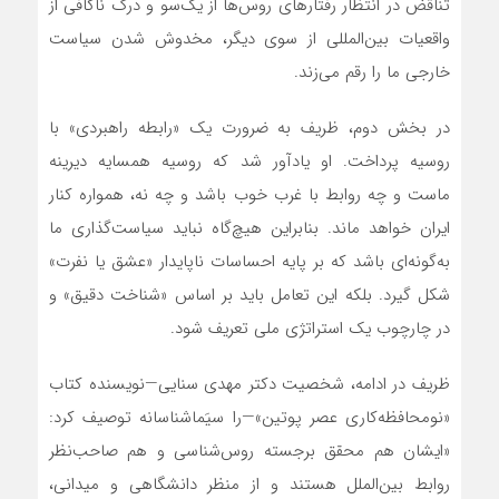
تناقض در انتظار رفتارهای روس‌ها از یک‌سو و درک ناکافی از
واقعیات بین‌المللی از سوی دیگر، مخدوش شدن سیاست
خارجی ما را رقم می‌زند.
در بخش دوم، ظریف به ضرورت یک «رابطه راهبردی» با
روسیه پرداخت. او یادآور شد که روسیه همسایه دیرینه
ماست و چه روابط با غرب خوب باشد و چه نه، همواره کنار
ایران خواهد ماند. بنابراین هیچ‌گاه نباید سیاست‌گذاری ما
به‌گونه‌ای باشد که بر پایه احساسات ناپایدار «عشق یا نفرت»
شکل گیرد. بلکه این تعامل باید بر اساس «شناخت دقیق» و
در چارچوب یک استراتژی ملی تعریف شود.
ظریف در ادامه، شخصیت دکتر مهدی سنایی—نویسنده کتاب
«نومحافظه‌کاری عصر پوتین»—را سیَماشناسانه توصیف کرد:
«ایشان هم محقق برجسته روس‌شناسی و هم صاحب‌نظر
روابط بین‌الملل هستند و از منظر دانشگاهی و میدانی،