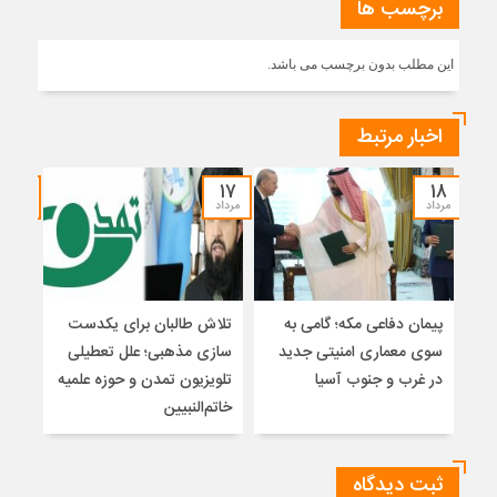
برچسب ها
این مطلب بدون برچسب می باشد.
اخبار مرتبط
۱۵
۱۷
۱۸
مرداد
مرداد
مرداد
پیمان دفاعی مکه؛ گامی به
تلاش طالبان برای یکدست
واکا
سوی معماری امنیتی جدید
سازی مذهبی؛ علل تعطیلی
در غرب و جنوب آسیا
تلویزیون تمدن و حوزه علمیه
نظری
خاتم‌النبیین
راه
ثبت دیدگاه