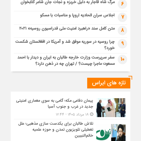
مرگ شاه قاجار به دلیل خربزه و نجات جان شاعر کتابخوان
6
اجلاس سران اتحادیه اروپا و مناسبات با مسکو
7
متن کامل سند «راهبرد امنیت ملی فدراسیون روسیه» ۲۰۲۱
8
چرا روسیه در سوریه موفق شد و آمریکا در افغانستان شکست
9
خورد؟
سفر سرپرست وزارت خارجه طالبان به ایران و دیدار با احمد
10
مسعود؛ ماجرا چیست؟ / تهران چه در ذهن دارد؟
تازه های ایراس
پیمان دفاعی مکه؛ گامی به سوی معماری امنیتی
جدید در غرب و جنوب آسیا
۱۸ مرداد ۱۴۰۵ - ۱۲:۴۴
تلاش طالبان برای یکدست سازی مذهبی؛ علل
تعطیلی تلویزیون تمدن و حوزه علمیه
خاتم‌النبیین