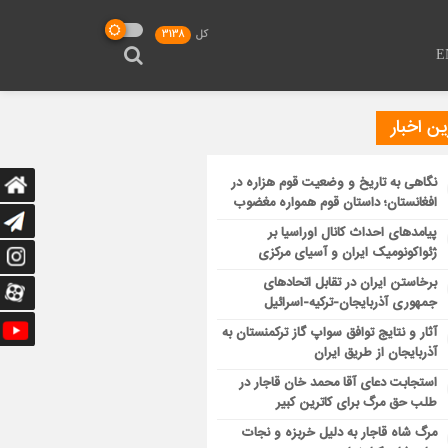
کل
3138
E
ن اخبار
نگاهی به تاریخ و وضعیت قوم هزاره در
افغانستان؛ داستان قوم همواره مغضوب
پیامدهای احداث کانال اوراسیا بر
ژئواکونومیک ایران و آسیای مرکزی
برخاستن ایران در تقابل اتحادهای
جمهوری آذربایجان-ترکیه-اسرائیل
آثار و نتایج توافق سواپ گاز ترکمنستان به
آذربایجان از طریق ایران
استجابت دعای آقا محمد خان قاجار در
طلب حق مرگ برای کاترین کبیر
مرگ شاه قاجار به دلیل خربزه و نجات