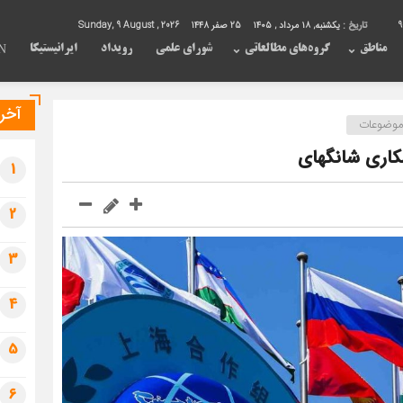
9
تاریخ :
یکشنبه, ۱۸ مرداد , ۱۴۰۵
25 صفر 1448
Sunday, 9 August , 2026
مناطق
گروه‌های مطالعاتی
شورای علمی
رویداد
ایرانیستیکا
N
آخری
موضوعات
کاری شانگهای
1
2
3
4
5
6