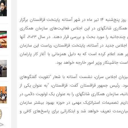
بیست و چهارمین نشست سران سازمان همکاری شانگهای روز پنج‌شنبه ۱۴ تیر ماه در شهر آستانه پایتخت قزاقستان برگزار
همکاری شانگهای در این اجلاس فعالیت‌های سازمان همکاری
شانگهای در دو دهه گذشته و وضعیت و چشم‌انداز همکاری چندجانبه را مورد بحث و بررسی قرار دهند. در سال ۲۰۲۳، آنها
از اجلاس جدید در آستانه، پایتخت قزاقستان، ریاست این سازمان
 هند اعلام کرده است که به دلیل همزمانی با آغاز کار پارلمان
ت جاشینکار وزیر امور خارجه خواهد بود.
یزبان اجلاس سران، نشست آستانه با شعار “تقویت گفتگوهای
ود. رئیس جمهور قزاقستان گفت: قزاقستان، “به عنوان یکی از
نبه، سازمان همکاری شانگهای را به عنوان یک اولویت دائمی در
داریم تصمیمات استراتژیک مهمی در حوزه بهبود بیشتر سازمان
یان‌مدت تعریف خواهد شد و ابتکاراتی برای پاسخ‌های کافی و