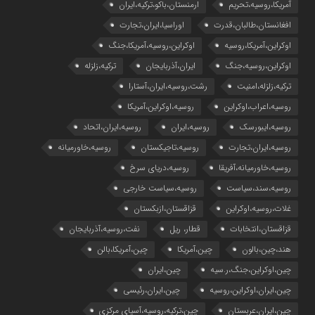
آمریکا،روسیه،تحریم
ارمنستان،باکو،ترکیه،ایران
افغانستان،طالبان،قدرت
اوراسیا،ایران،تجارت
اوکراین،آمریکا،روسیه
اوکراین،روسیه،آمریکا،جنگ
اوکراین،روسیه،جنگ
ایران،آذربایجان
ترکیه،زلزله
ترکیه،زلزله،امنیت
رشت،روسیه،ایران،آستارا
روسیه،اعراب،اوکراین
روسیه،اوکراین،آمریکا
روسیه،ایبورسک
روسیه،ایران
روسیه،ایران،اتحاد
روسیه،ایران،تجارت
روسیه،تاجیکستان
روسیه،خاورمیانه
روسیه،خاورمیانه،آفریقا
روسیه،دریای سرخ
روسیه،سند،سیاست
روسیه،سیاست خارجی
غلات،روسیه،اوکراین
قزاقستان،ازبکستان
قزاقستان،انتخابات
قطار، ریل
نفت،روسیه،آذربایجان
هند،چین،بالون
چین،آمریکا
چین،آمریکا،بالن
چین،اوکراین،جنگ،ر.سیه
چین،ایران
چین،ایران،اوکراین،روسیه
چین،ایران،رئیسی
چین،ایران،عربستان
چین،ترکیه،روسیه،آسیای مرکزی