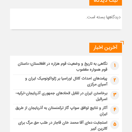
ثبت دیدگاه
دیدگاهها بسته است.
آخرین اخبار
نگاهی به تاریخ و وضعیت قوم هزاره در افغانستان؛ داستان
1
قوم همواره مغضوب
پیامدهای احداث کانال اوراسیا بر ژئواکونومیک ایران و
2
آسیای مرکزی
برخاستن ایران در تقابل اتحادهای جمهوری آذربایجان-ترکیه-
3
اسرائیل
آثار و نتایج توافق سواپ گاز ترکمنستان به آذربایجان از طریق
4
ایران
استجابت دعای آقا محمد خان قاجار در طلب حق مرگ برای
5
کاترین کبیر