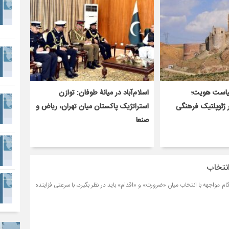
یاست هویت؛
اسلام‌آباد در میانۀ طوفان: توازن
ر ژئوپلتیک فرهنگی
استراتژیک پاکستان میان تهران، ریاض و
صنعا
انتخاب
 مواجهه با انتخاب میان «ضرورت» و «اقدام» باید در نظر بگیرد، با سرعتی فزاینده