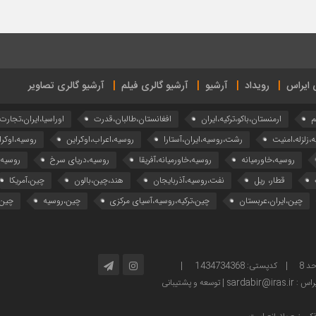
ی ایراس
رویداد
آرشیو
آرشیو گالری فیلم
آرشیو گالری تصاویر
م
ارمنستان،باکو،ترکیه،ایران
افغانستان،طالبان،قدرت
اوراسیا،ایران،تجارت
ه،زلزله،امنیت
رشت،روسیه،ایران،آستارا
روسیه،اعراب،اوکراین
روسیه،اوکرا
روسیه،خاورمیانه
روسیه،خاورمیانه،آفریقا
روسیه،دریای سرخ
روسیه
قطار، ریل
نفت،روسیه،آذربایجان
هند،چین،بالون
چین،آمریکا
چین،ایران،عربستان
چین،ترکیه،روسیه،آسیای مرکزی
چین،روسیه
چین،
آدرس: تهران – خیابان ولیعصر – بالاتر از پارک ساعی – کوچه امینی، پلاک 2 – واحد 8 | کدپستی: 1434734368 |
توسعه و پشتیبانی