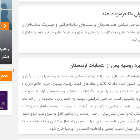
 امّا فرسوده هند
ساختار سیاسی هند همچنان بر بسترهای سلسله‌مراتبی و فیلترینگ سخت‌افزاری
ز زیرساخت‌های دیجیتال، روایت‌های جایگزین و هویت‌های جمعی خود را خارج از
 کرد.
چشم‌ان
برد روسیه پس از انتخابات ارمنستان
معر
نیکول پاشینیان، نخست‌وزیر ارمنستان، در حالی در تاریخ ۶ ژوئیه نخستین سفر خود به روسیه را پس از برگزاری
پارلمانی ۷ ژوئن این کشور انجام داد که تاکنون مقام‌های ارشد روسیه، پیروزی حزب حاکم «قرارداد
 انتخابات پارلمانی را تبریک نگفته‌اند. نارضایتی روسیه بسیار فراتر از سکوت و
راهبرد جمهوری اسلامی ایران در قبال سیاست
به پاشینیان است. در چنین شرایطی، روسیه به احتمال زیاد مجموعه‌ای از اقدامات
فشار حداکثری امریکا
 را علیه ارمنستان به کار خواهد گرفت. اما رویکرد روسیه، «فشار کنترل‌شده»
ارد که با اعمال فشار بیش از حد، ارمنستان را به‌طور کامل به سوی غرب سوق دهد.
راگیر و رسمی علیه ارمنستان تنها در صورتی احتمال بیشتری پیدا خواهد کرد که
زمان پیمان امنیت جمعی و اتحادیه اقتصادی اوراسیا خارج شود.