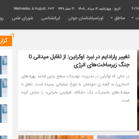
6:19:
تاریخ :
چهارشنبه, ۱۴ مرداد , ۱۴۰۵
21 صفر 1448
Wednesday, 5 August , 2026
ت
مناطق
اوراسیاشناسان جوان
ایرانشناسی
شورای علمی
روی
گزا
تغییر پارادایم در نبرد اوکراین: از تقابل میدانی تا
جنگ زیرساخت‌های انرژی
در حالی که اوکراین در مدیریت تهدیدات سطح پایین (مانند پهپادهای
انتحاری) به گفته ی خودشان به بلوغ عملیاتی رسیده است، تقابل با
موشک‌های بالستیک، یک «شکاف ظرفیتی بحرانی» را نمایان کرده
است.