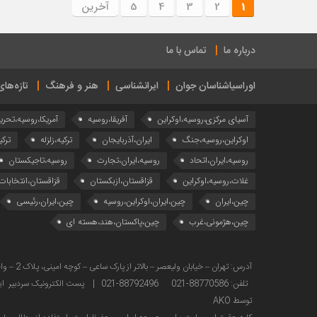
1
2
3
4
5
آخرین
درباره ما
تماس با ما
اوراسیاشناسان جوان
ایرانشناسی
هنر و فرهنگ
تازه‌ها
آسیای مرکزی،روسیه،اوکراین
آفریقا،روسیه
آمریکا،روسیه،تحری
اوکراین،روسیه،جنگ
ایران،آذربایجان
ترکیه،زلزله
ترکی
روسیه،ایران،اتحاد
روسیه،ایران،تجارت
روسیه،تاجیکستان
غلات،روسیه،اوکراین
قزاقستان،ازبکستان
قزاقستان،انتخابات
چین،ایران
چین،ایران،اوکراین،روسیه
چین،ایران،رئیسی
چین،هژمونی،غرب
چین،پاکستان،هند،هسته ای
تلفن: 88770586-021 88792496-021 | پست الکترونیک سردبیر ایراس : sardabir@iras.ir |
توسط AKO