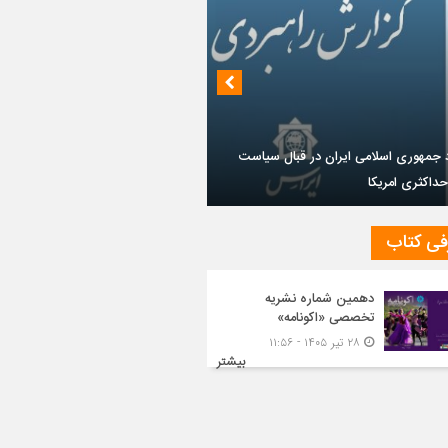
داز روابط ایران و روسیه در جهان پساکرونا
فی کتاب
دهمین شماره نشریه
تخصصی «اکونامه»
۲۸ تیر ۱۴۰۵ - ۱۱:۵۶
بیشتر