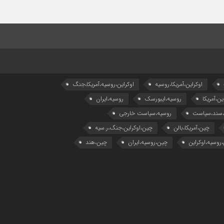
اوکراین،آمریکا،روسیه
اوکراین،روسیه،آمریکا،جنگ
ین،آمریکا
روسیه،ایبورسک
روسیه،ایران
،سند،سیاست
روسیه،سیاست خارجی
چین،آمریکا،بالن
چین،اوکراین،جنگ،ر.سیه
روسیه،اوکراین
چین،روسیه،ایران
چین،هند