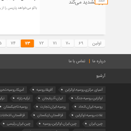
اسفند
باکو می‌خواهد پاریس را از 
اولین
69
70
71
72
73
74
5
درباره ما
تماس با ما
آرشیو
آسیای مرکزی،روسیه،اوکراین
آفریقا،روسیه
آمریکا،روسیه،تحری
اوکراین،روسیه،جنگ
ایران،آذربایجان
ترکیه،زلزله
ترکی
روسیه،ایران،اتحاد
روسیه،ایران،تجارت
روسیه،تاجیکستان
غلات،روسیه،اوکراین
قزاقستان،ازبکستان
قزاقستان،انتخابات
چین،ایران
چین،ایران،اوکراین،روسیه
چین،ایران،رئیسی