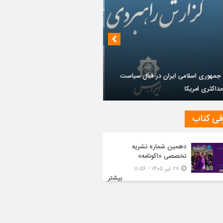
داز روابط ایران و روسیه در جهان پساکرونا
فی کتاب
دهمین شماره نشریه
تخصصی «اکونامه»
۲۸ تیر ۱۴۰۵ - ۱۱:۵۶
بیشتر