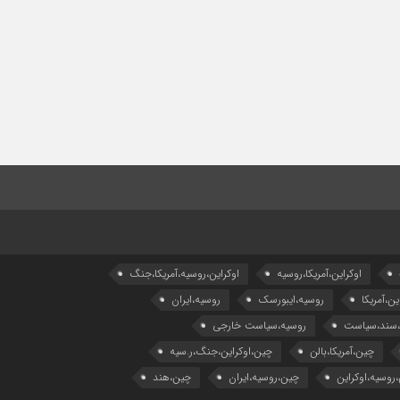
اوکراین،آمریکا،روسیه
اوکراین،روسیه،آمریکا،جنگ
ین،آمریکا
روسیه،ایبورسک
روسیه،ایران
،سند،سیاست
روسیه،سیاست خارجی
چین،آمریکا،بالن
چین،اوکراین،جنگ،ر.سیه
روسیه،اوکراین
چین،روسیه،ایران
چین،هند