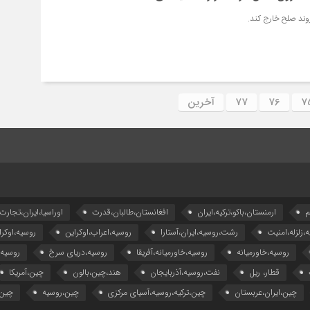
روند صلح خارج کند.
7
76
77
آخرین
م
ارمنستان،باکو،ترکیه،ایران
افغانستان،طالبان،قدرت
اوراسیا،ایران،تجارت
ه،زلزله،امنیت
رشت،روسیه،ایران،آستارا
روسیه،اعراب،اوکراین
روسیه،اوکرا
روسیه،خاورمیانه
روسیه،خاورمیانه،آفریقا
روسیه،دریای سرخ
روسیه
قطار، ریل
نفت،روسیه،آذربایجان
هند،چین،بالون
چین،آمریکا
چین،ایران،عربستان
چین،ترکیه،روسیه،آسیای مرکزی
چین،روسیه
چین،