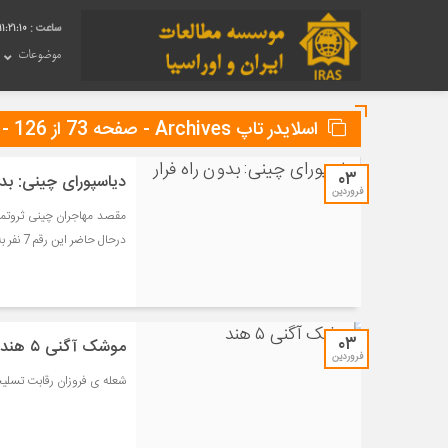
11:21:11
موضوعات
اسلایدر تاپ Archives - صفحه 73 از 126 - ایراس
۰۳
دیاسپورای چینی: بدو
فروردین
درحال حاضر این رقم 7 نفر به ازای 10 نفر است.
۰۳
موشک آگنی ۵ هند
فروردین
شعله ی فروزان رقابت تسلیح