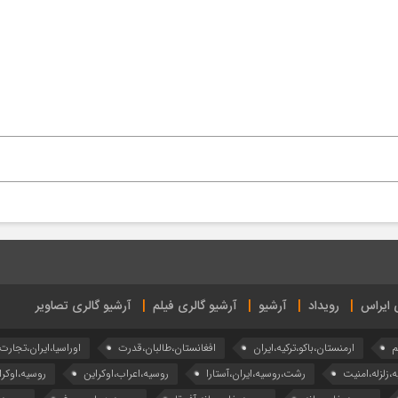
ی ایراس
رویداد
آرشیو
آرشیو گالری فیلم
آرشیو گالری تصاویر
م
ارمنستان،باکو،ترکیه،ایران
افغانستان،طالبان،قدرت
اوراسیا،ایران،تجارت
ه،زلزله،امنیت
رشت،روسیه،ایران،آستارا
روسیه،اعراب،اوکراین
روسیه،اوکرا