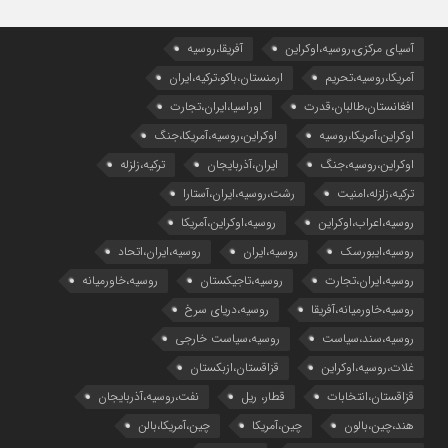
آسیای مرکزی،روسیه،اوکراین
آفریقا،روسیه
آمریکا،روسیه،تحریم
ارمنستان،باکو،ترکیه،ایران
افغانستان،طالبان،قدرت
اوراسیا،ایران،تجارت
اوکراین،آمریکا،روسیه
اوکراین،روسیه،آمریکا،جنگ
اوکراین،روسیه،جنگ
ایران،آذربایجان
ترکیه،زلزله
ترکیه،زلزله،امنیت
رشت،روسیه،ایران،آستارا
روسیه،اعراب،اوکراین
روسیه،اوکراین،آمریکا
روسیه،ایبورسک
روسیه،ایران
روسیه،ایران،اتحاد
روسیه،ایران،تجارت
روسیه،تاجیکستان
روسیه،خاورمیانه
روسیه،خاورمیانه،آفریقا
روسیه،دریای سرخ
روسیه،سند،سیاست
روسیه،سیاست خارجی
غلات،روسیه،اوکراین
قزاقستان،ازبکستان
قزاقستان،انتخابات
قطار، ریل
نفت،روسیه،آذربایجان
هند،چین،بالون
چین،آمریکا
چین،آمریکا،بالن