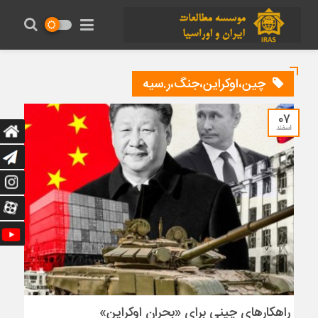
چین،اوکراین،جنگ،ر.سیه
۰۷
اسفند
راهکارهای چینی برای «بحران اوکراین»