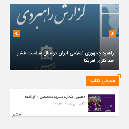
ر
معرفی کتاب
چشم‌انداز روابط ایران و روسیه در جهان پساکرونا
دهمین شماره نشریه تخصصی «اکونامه»
۲۸ تیر ۱۴۰۵ - ۱۱:۵۶
بیشتر