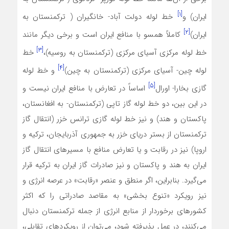
[۱]
ایران) و
خط لوله دولت آباد- خانگیران‌‌‌‌ ( ترکمنستان به
[۲]
ایران)
کاملاً همسو با منافع ایران است و برخی دیگر مانند
[۳]
خط لوله مرکزی آسیای مرکزی (­ترکمنستان به روسیه)،
خط
[۴]
لوله چین- آسیای مرکزی (ترکمنستان به چین)
و خط لوله
[۵]
گازی بخارا- اورال
اساساً در تعارض با منافع ایران نیست و
در این بین، دو خط لوله گاز تاپی (ترکمنستان- به افغانستان،
پاکستان و هند) و نیز خط لوله گازی ترانس خزر (انتقال گاز
ترکمنستان از بستر دریای خزر به جمهوری آذربایجان، ترکیه و
اروپا) نیز در رقابت و یا تعارض منافع با مسیرهای انتقال گاز
ایران به هند و پاکستان و نیز صادرات گاز ایران به ترکیه قرار‌‌
می‌گیرد. بنابراین، اگر منطق و عنصر «رقابت» در عرصه انرژی و
نیز رویکرد «تنوع بخشی» به مقاصد صادراتی را که اکثر
کشورهای برخوردار از منابع انرژی از جمله ترکمنستان دنبال‌‌
می‌کنند، در عمل پذیرفته شود،‌‌ می‌توان از رویکردهای تقابلی،