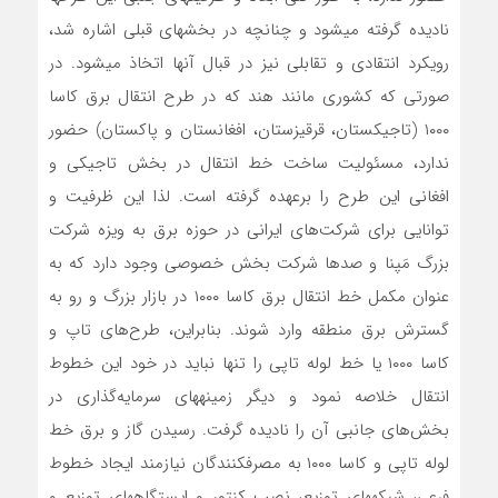
نادیده گرفته می­شود و چنانچه در بخش­های قبلی اشاره شد،
رویکرد انتقادی و تقابلی نیز در قبال آن­ها اتخاذ می­شود. در
صورتی که کشوری مانند هند که در طرح انتقال برق کاسا
۱۰۰۰ (تاجیکستان، قرقیزستان، افغانستان و پاکستان) حضور
ندارد، مسئولیت ساخت خط انتقال در بخش تاجیکی و
افغانی این طرح را برعهده گرفته است. لذا این ظرفیت و
توانایی برای شرکت­‌‌های ایرانی در حوزه برق به ویزه شرکت
بزرگ مَپنا و صدها شرکت بخش خصوصی وجود دارد که به
عنوان مکمل خط انتقال برق کاسا ١٠٠٠ در بازار بزرگ و رو به
گسترش برق منطقه وارد شوند. بنابراین، طرح‌‌های تاپ و
کاسا ١٠٠٠ یا خط لوله تاپی را تنها نباید در خود این خطوط
انتقال خلاصه نمود و دیگر زمینه­های سرمایه‌­گذاری در
بخش‌‌های جانبی آن را نادیده گرفت. رسیدن گاز و برق خط
لوله تاپی و کاسا ١٠٠٠ به مصرف­کنندگان نیازمند ایجاد خطوط
فرعی، شبکه­های توزیع، نصب کنتور و ایستگاه­های توزیع و