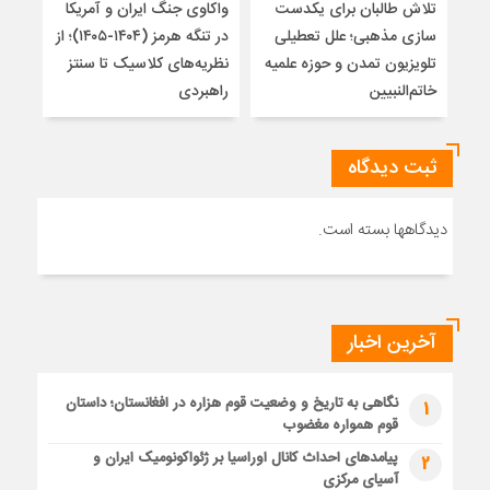
تلاش طالبان برای یکدست
واکاوی جنگ ایران و آمریکا
تغیی
سازی مذهبی؛ علل تعطیلی
در تنگه هرمز (۱۴۰۴-۱۴۰۵)؛ از
از ت
تلویزیون تمدن و حوزه علمیه
نظریه‌های کلاسیک تا سنتز
زیر
خاتم‌النبیین
راهبردی
ثبت دیدگاه
دیدگاهها بسته است.
آخرین اخبار
نگاهی به تاریخ و وضعیت قوم هزاره در افغانستان؛ داستان
1
قوم همواره مغضوب
پیامدهای احداث کانال اوراسیا بر ژئواکونومیک ایران و
2
آسیای مرکزی