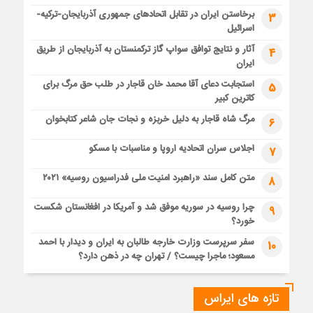
برخاستن ایران در تقابل اتحادهای جمهوری آذربایجان-ترکیه-
3
اسرائیل
آثار و نتایج توافق سواپ گاز ترکمنستان به آذربایجان از طریق
4
ایران
استجابت دعای آقا محمد خان قاجار در طلب حق مرگ برای
5
کاترین کبیر
مرگ شاه قاجار به دلیل خربزه و نجات جان شاعر کتابخوان
6
اجلاس سران اتحادیه اروپا و مناسبات با مسکو
7
متن کامل سند «راهبرد امنیت ملی فدراسیون روسیه» ۲۰۲۱
8
چرا روسیه در سوریه موفق شد و آمریکا در افغانستان شکست
9
خورد؟
سفر سرپرست وزارت خارجه طالبان به ایران و دیدار با احمد
10
مسعود؛ ماجرا چیست؟ / تهران چه در ذهن دارد؟
تازه های ایراس