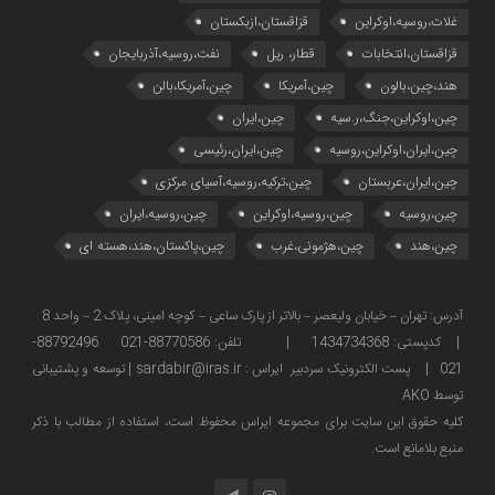
غلات،روسیه،اوکراین
قزاقستان،ازبکستان
قزاقستان،انتخابات
قطار، ریل
نفت،روسیه،آذربایجان
هند،چین،بالون
چین،آمریکا
چین،آمریکا،بالن
چین،اوکراین،جنگ،ر.سیه
چین،ایران
چین،ایران،اوکراین،روسیه
چین،ایران،رئیسی
چین،ایران،عربستان
چین،ترکیه،روسیه،آسیای مرکزی
چین،روسیه
چین،روسیه،اوکراین
چین،روسیه،ایران
چین،هند
چین،هژمونی،غرب
چین،پاکستان،هند،هسته ای
آدرس: تهران – خیابان ولیعصر – بالاتر از پارک ساعی – کوچه امینی، پلاک 2 – واحد 8
| کدپستی: 1434734368 | تلفن: 88770586-021 88792496-
021 | پست الکترونیک سردبیر ایراس : sardabir@iras.ir |
توسعه و پشتیبانی
توسط AKO
كليه حقوق این سایت برای مجموعه ایراس محفوظ است، استفاده از مطالب با ذكر
منبع بلامانع است.