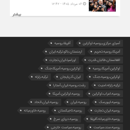
۰۶ مرداد ۱۴۰۵ - ۱۲:۴۲
بیشتر
آسیای مرکزی،روسیه،اوکراین
آفریقا،روسیه
آمریکا،روسیه،تحریم
ارمنستان،باکو،ترکیه،ایران
افغانستان،طالبان،قدرت
اوراسیا،ایران،تجارت
اوکراین،آمریکا،روسیه
اوکراین،روسیه،آمریکا،جنگ
اوکراین،روسیه،جنگ
ایران،آذربایجان
ترکیه،زلزله
ترکیه،زلزله،امنیت
رشت،روسیه،ایران،آستارا
روسیه،اعراب،اوکراین
روسیه،اوکراین،آمریکا
روسیه،ایبورسک
روسیه،ایران
روسیه،ایران،اتحاد
روسیه،ایران،تجارت
روسیه،تاجیکستان
روسیه،خاورمیانه
روسیه،خاورمیانه،آفریقا
روسیه،دریای سرخ
روسیه،سند،سیاست
روسیه،سیاست خارجی