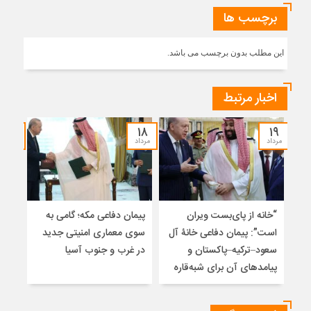
برچسب ها
این مطلب بدون برچسب می باشد.
اخبار مرتبط
۱۷
۱۸
۱۹
مرداد
مرداد
مرداد
“خانه از پای‌بست ویران
پیمان دفاعی مکه؛ گامی به
تلا
است”: پیمان دفاعی خانۀ آل
سوی معماری امنیتی جدید
ساز
سعود–ترکیه–پاکستان و
در غرب و جنوب آسیا
تلوی
پیامدهای آن برای شبه‌قاره
خاتم