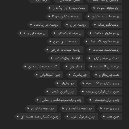
ترکیه،زلزله،امنیت
رشت،روسیه،ایران،آستارا
روسیه،اعراب،اوکراین
روسیه،اوکراین،آمریکا
روسیه،ایبورسک
روسیه،ایران
روسیه،ایران،اتحاد
روسیه،ایران،تجارت
روسیه،تاجیکستان
روسیه،خاورمیانه
روسیه،خاورمیانه،آفریقا
روسیه،دریای سرخ
روسیه،سند،سیاست
روسیه،سیاست خارجی
غلات،روسیه،اوکراین
قزاقستان،ازبکستان
قزاقستان،انتخابات
قطار، ریل
نفت،روسیه،آذربایجان
هند،چین،بالون
چین،آمریکا
چین،آمریکا،بالن
چین،اوکراین،جنگ،ر.سیه
چین،ایران
چین،ایران،اوکراین،روسیه
چین،ایران،رئیسی
چین،ایران،عربستان
چین،ترکیه،روسیه،آسیای مرکزی
چین،روسیه
چین،روسیه،اوکراین
چین،روسیه،ایران
چین،هند
چین،هژمونی،غرب
چین،پاکستان،هند،هسته ای