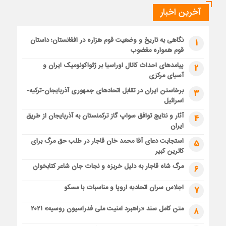
آخرین اخبار
نگاهی به تاریخ و وضعیت قوم هزاره در افغانستان؛ داستان
1
قوم همواره مغضوب
پیامدهای احداث کانال اوراسیا بر ژئواکونومیک ایران و
2
آسیای مرکزی
برخاستن ایران در تقابل اتحادهای جمهوری آذربایجان-ترکیه-
3
اسرائیل
آثار و نتایج توافق سواپ گاز ترکمنستان به آذربایجان از طریق
4
ایران
استجابت دعای آقا محمد خان قاجار در طلب حق مرگ برای
5
کاترین کبیر
مرگ شاه قاجار به دلیل خربزه و نجات جان شاعر کتابخوان
6
اجلاس سران اتحادیه اروپا و مناسبات با مسکو
7
متن کامل سند «راهبرد امنیت ملی فدراسیون روسیه» ۲۰۲۱
8