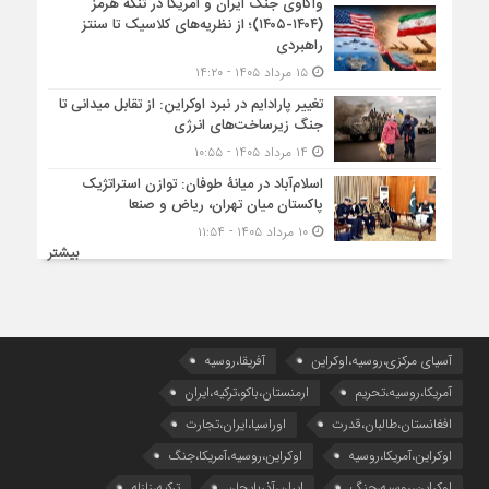
واکاوی جنگ ایران و آمریکا در تنگه هرمز
(۱۴۰۴-۱۴۰۵)؛ از نظریه‌های کلاسیک تا سنتز
راهبردی
۱۵ مرداد ۱۴۰۵ - ۱۴:۲۰
تغییر پارادایم در نبرد اوکراین: از تقابل میدانی تا
جنگ زیرساخت‌های انرژی
۱۴ مرداد ۱۴۰۵ - ۱۰:۵۵
اسلام‌آباد در میانۀ طوفان: توازن استراتژیک
پاکستان میان تهران، ریاض و صنعا
۱۰ مرداد ۱۴۰۵ - ۱۱:۵۴
بیشتر
آسیای مرکزی،روسیه،اوکراین
آفریقا،روسیه
آمریکا،روسیه،تحریم
ارمنستان،باکو،ترکیه،ایران
افغانستان،طالبان،قدرت
اوراسیا،ایران،تجارت
اوکراین،آمریکا،روسیه
اوکراین،روسیه،آمریکا،جنگ
اوکراین،روسیه،جنگ
ایران،آذربایجان
ترکیه،زلزله