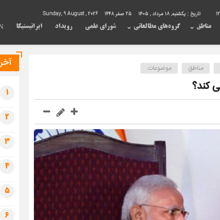
1
تاریخ :
یکشنبه, ۱۸ مرداد , ۱۴۰۵
25 صفر 1448
Sunday, 9 August , 2026
مناطق
گروه‌های مطالعاتی
شورای علمی
رویداد
ایرانیستیکا
N
آخری
مناطق
موضوعات
ی کند؟
1
2
3
4
5
6