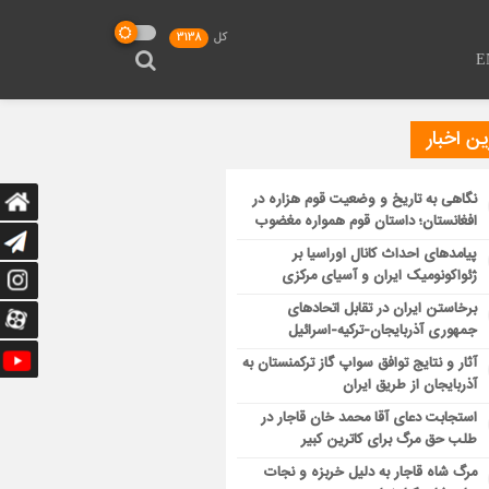
کل
3138
E
ن اخبار
نگاهی به تاریخ و وضعیت قوم هزاره در
افغانستان؛ داستان قوم همواره مغضوب
پیامدهای احداث کانال اوراسیا بر
ژئواکونومیک ایران و آسیای مرکزی
برخاستن ایران در تقابل اتحادهای
جمهوری آذربایجان-ترکیه-اسرائیل
آثار و نتایج توافق سواپ گاز ترکمنستان به
آذربایجان از طریق ایران
استجابت دعای آقا محمد خان قاجار در
طلب حق مرگ برای کاترین کبیر
مرگ شاه قاجار به دلیل خربزه و نجات