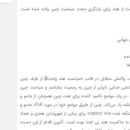
واست از هند برای بازنگری مجدد سیاست چین واحد شده است.
 جهانی
حده
ه
 واکنش متقابل در قالب «سیاست هند واحد»
[i]
از طرف چین
 بخشی جدایی ناپذیر از چین به رسمیت بشناسد و سیاست چین
اد. در یک موضع ناامید کننده برای هند، چین همچنان از جامو و
کشمیر (J&K) و آروناچال پرادش به عنوان مناطق مورد مناقشه یاد می‌کند. چین از طریق موضع خود در مورد PoK، جامو و
کشمیر (Aksai Chin)، آروناچال پرادش، رد و صدور روادید منگنه شده stapled visa برای برخی از شهروندان هندی و تعداد
رادش، همیشه به حاکمیت هند بی اعتنا بوده است. آخرین اقدام از این دست،