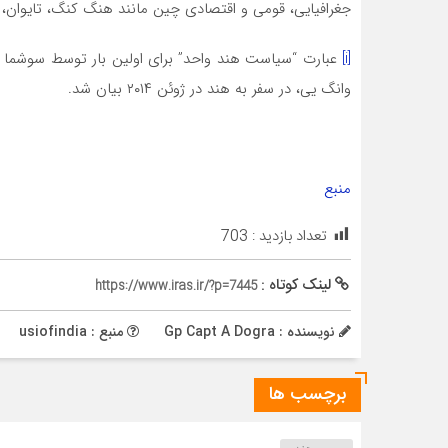
جغرافیایی، قومی و اقتصادی چین مانند هنگ کنگ، تایوان، 
[i]
عبارت “سیاست هند واحد” برای اولین بار توسط سوشما سو
وانگ یی، در سفر به هند در ژوئن ۲۰۱۴ بیان شد.
منبع
تعداد بازدید :
703
لینک کوتاه :
https://www.iras.ir/?p=7445
نویسنده : Gp Capt A Dogra
منبع : usiofindia
برچسب ها