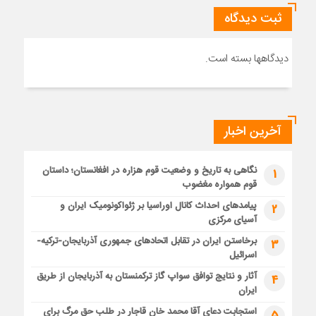
ثبت دیدگاه
دیدگاهها بسته است.
آخرین اخبار
نگاهی به تاریخ و وضعیت قوم هزاره در افغانستان؛ داستان
1
قوم همواره مغضوب
پیامدهای احداث کانال اوراسیا بر ژئواکونومیک ایران و
2
آسیای مرکزی
برخاستن ایران در تقابل اتحادهای جمهوری آذربایجان-ترکیه-
3
اسرائیل
آثار و نتایج توافق سواپ گاز ترکمنستان به آذربایجان از طریق
4
ایران
استجابت دعای آقا محمد خان قاجار در طلب حق مرگ برای
5