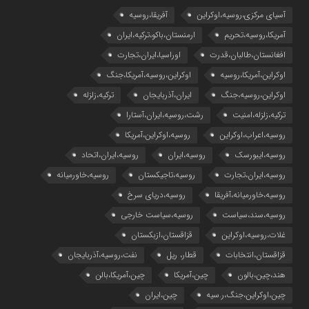
آسیای مرکزی،روسیه،اوکراین
آفریقا،روسیه
آمریکا،روسیه،تحریم
ارمنستان،باکو،ترکیه،ایران
افغانستان،طالبان،قدرت
اوراسیا،ایران،تجارت
اوکراین،آمریکا،روسیه
اوکراین،روسیه،آمریکا،جنگ
اوکراین،روسیه،جنگ
ایران،آذربایجان
ترکیه،زلزله
ترکیه،زلزله،امنیت
رشت،روسیه،ایران،آستارا
روسیه،اعراب،اوکراین
روسیه،اوکراین،آمریکا
روسیه،ایبورسک
روسیه،ایران
روسیه،ایران،اتحاد
روسیه،ایران،تجارت
روسیه،تاجیکستان
روسیه،خاورمیانه
روسیه،خاورمیانه،آفریقا
روسیه،دریای سرخ
روسیه،سند،سیاست
روسیه،سیاست خارجی
غلات،روسیه،اوکراین
قزاقستان،ازبکستان
قزاقستان،انتخابات
قطار، ریل
نفت،روسیه،آذربایجان
هند،چین،بالون
چین،آمریکا
چین،آمریکا،بالن
چین،اوکراین،جنگ،ر.سیه
چین،ایران