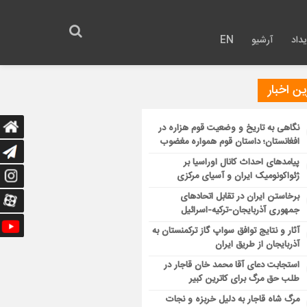
داد
آرشیو
EN
ن اخبار
نگاهی به تاریخ و وضعیت قوم هزاره در
افغانستان؛ داستان قوم همواره مغضوب
پیامدهای احداث کانال اوراسیا بر
ژئواکونومیک ایران و آسیای مرکزی
برخاستن ایران در تقابل اتحادهای
جمهوری آذربایجان-ترکیه-اسرائیل
آثار و نتایج توافق سواپ گاز ترکمنستان به
آذربایجان از طریق ایران
استجابت دعای آقا محمد خان قاجار در
طلب حق مرگ برای کاترین کبیر
مرگ شاه قاجار به دلیل خربزه و نجات