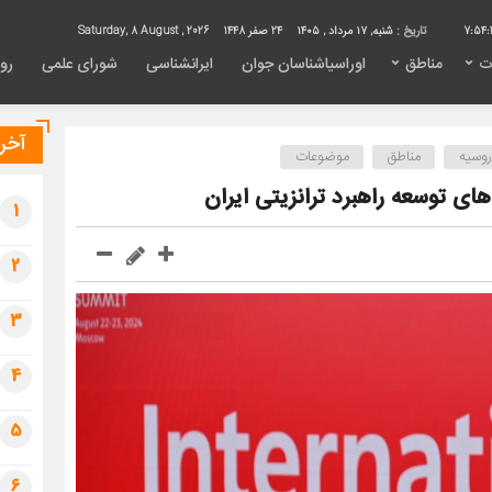
7:54:
تاریخ :
شنبه, ۱۷ مرداد , ۱۴۰۵
24 صفر 1448
Saturday, 8 August , 2026
ت
مناطق
اوراسیاشناسان جوان
ایرانشناسی
شورای علمی
روی
آخری
روسیه
مناطق
موضوعات
ی توسعه راهبرد ترانزیتی ایران
1
2
3
4
5
6