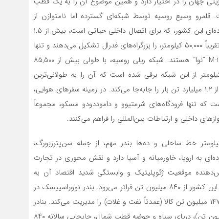
نزیتی جهان را در اختیار دارد و همین موضوع آن را به یک قطب
 قلمرو وسیع روسیه توسط شبکه‌ای گسترده اما نامتوازن از
زیرساخت‌های ترانزیت پوشش داده شده است. سیستم جاده‌ای این کشور، که برای اتصال داخلی حیاتی است، بیش از ۱.۵
میلیون کیلومتر را در بر می‌گیرد. البته بخش کوچکی از آن، تقریباً ۵۰,۰۰۰ کیلومتر، را بزرگراه‌های فدرال تشکیل می‌دهند و تنها
۲,۰۰۰ کیلومتر از آن، جاده‌های مدرن با سرعت بالا مانند M-11 “نوا” هستند. شبکه ریلی روسیه، با طولی بیش از ۸۵,۵۰۰
متر، یکی از بزرگترین‌های جهان است. حدود ۴۳,۰۰۰ کیلومتر از این شبکه برقی شده است که آن را به طولانی‌ترین
سیستم الکتریکی شده در جهان تبدیل کرده و سالانه بیش از ۱.۲ میلیارد تن بار را جابه‌جا می‌کند. در زمینه سفرهای هوایی،
با خدمات تجاری است که تنها فرودگاه‌های شرمتیوو و داموددودو مسکو، مجموعاً
 روسیه با برخورداری از بیش از ۳۷ هزار کیلومتر خط ساحلی و ده‌ها بندر مهم، از جمله سن‌پترزبورگ،
ی به اروپا، خاورمیانه و آسیا دارد و نقش محوری در تجارت
کاس‌دهنده موقعیت ژئوپلیتیک و وابستگی شدید اقتصاد آن به
صادرات منابع است. مجموع حجم بارگردانی سالانه در بنادر این کشور از ۸۴۰ میلیون تن فراتر می‌رود. بندر نووراسییسک در
دریای سیاه، بزرگترین بندر روسیه، به تنهایی سالانه بیش از ۱۴۷ میلیون تن کالا (عمدتاً نفت و غلات) را مدیریت می‌کند. بنادر
راهبردی دیگر شامل اوسْت-لوگا در دریای بالتیک (با ۱۰۳ میلیون تن)، دریای سیاه و حوضه قطب شمال، جابجایی سالانه ۸۴۰