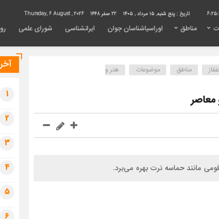
6:25:
تاریخ :
پنج شنبه, ۱۵ مرداد , ۱۴۰۵
22 صفر 1448
Thursday, 6 August , 2026
ت
مناطق
اوراسیاشناسان جوان
ایرانشناسی
شورای علمی
روی
آخری
فقاز
مناطق
موضوعات
هنر و
1
 معاصر
2
3
4
قومی مانند حماسه نرت بهره می‌برد.
5
6