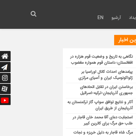
داد
آرشیو
EN
ن اخبار
نگاهی به تاریخ و وضعیت قوم هزاره در
افغانستان؛ داستان قوم همواره مغضوب
پیامدهای احداث کانال اوراسیا بر
ژئواکونومیک ایران و آسیای مرکزی
برخاستن ایران در تقابل اتحادهای
جمهوری آذربایجان-ترکیه-اسرائیل
آثار و نتایج توافق سواپ گاز ترکمنستان به
آذربایجان از طریق ایران
استجابت دعای آقا محمد خان قاجار در
طلب حق مرگ برای کاترین کبیر
مرگ شاه قاجار به دلیل خربزه و نجات