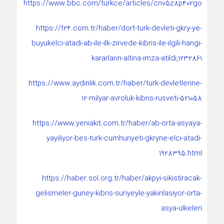
https://www.bbc.com/turkce/articles/cnv5z8p402go
https://t24.com.tr/haber/dort-turk-devleti-gkry-ye-
buyukelci-atadi-ab-ile-ilk-zirvede-kibris-ile-ilgili-hangi-
kararlarin-altina-imza-atildi,1232861
https://www.aydinlik.com.tr/haber/turk-devletlerine-
12-milyar-avroluk-kibris-rusveti-521058
https://www.yeniakit.com.tr/haber/ab-orta-asyaya-
yayiliyor-bes-turk-cumhuriyeti-gkryne-elci-atadi-
1928395.html
https://haber.sol.org.tr/haber/akpyi-sikistiracak-
gelismeler-guney-kibris-suriyeyle-yakinlasiyor-orta-
asya-ulkeleri