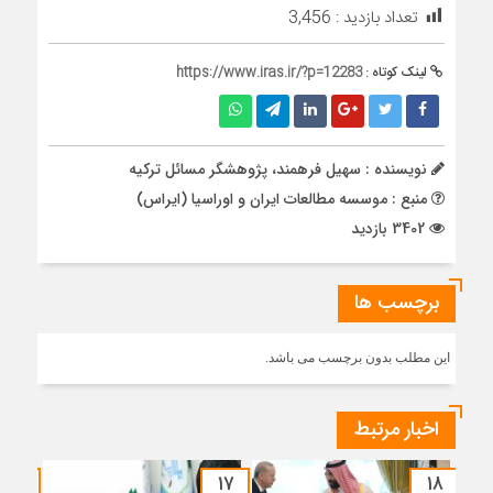
تعداد بازدید :
3,456
لینک کوتاه :
https://www.iras.ir/?p=12283
نویسنده : سهیل فرهمند، پژوهشگر مسائل ترکیه
منبع : موسسه مطالعات ایران و اوراسیا (ایراس)
3402 بازدید
برچسب ها
این مطلب بدون برچسب می باشد.
اخبار مرتبط
۱۵
۱۷
۱۸