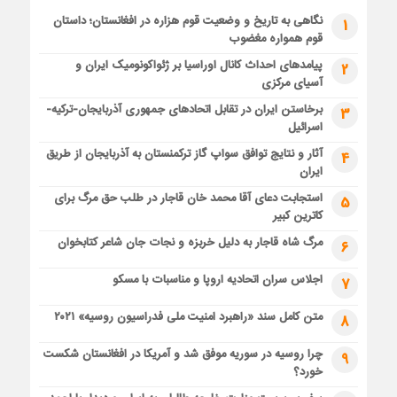
نگاهی به تاریخ و وضعیت قوم هزاره در افغانستان؛ داستان
1
قوم همواره مغضوب
پیامدهای احداث کانال اوراسیا بر ژئواکونومیک ایران و
2
آسیای مرکزی
برخاستن ایران در تقابل اتحادهای جمهوری آذربایجان-ترکیه-
3
اسرائیل
آثار و نتایج توافق سواپ گاز ترکمنستان به آذربایجان از طریق
4
ایران
استجابت دعای آقا محمد خان قاجار در طلب حق مرگ برای
5
کاترین کبیر
مرگ شاه قاجار به دلیل خربزه و نجات جان شاعر کتابخوان
6
اجلاس سران اتحادیه اروپا و مناسبات با مسکو
7
متن کامل سند «راهبرد امنیت ملی فدراسیون روسیه» ۲۰۲۱
8
چرا روسیه در سوریه موفق شد و آمریکا در افغانستان شکست
9
خورد؟