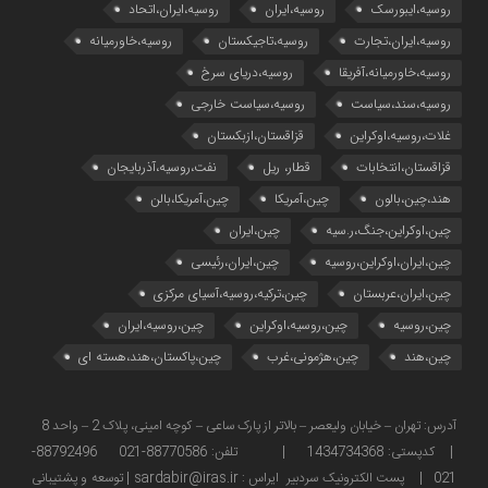
روسیه،ایبورسک
روسیه،ایران
روسیه،ایران،اتحاد
روسیه،ایران،تجارت
روسیه،تاجیکستان
روسیه،خاورمیانه
روسیه،خاورمیانه،آفریقا
روسیه،دریای سرخ
روسیه،سند،سیاست
روسیه،سیاست خارجی
غلات،روسیه،اوکراین
قزاقستان،ازبکستان
قزاقستان،انتخابات
قطار، ریل
نفت،روسیه،آذربایجان
هند،چین،بالون
چین،آمریکا
چین،آمریکا،بالن
چین،اوکراین،جنگ،ر.سیه
چین،ایران
چین،ایران،اوکراین،روسیه
چین،ایران،رئیسی
چین،ایران،عربستان
چین،ترکیه،روسیه،آسیای مرکزی
چین،روسیه
چین،روسیه،اوکراین
چین،روسیه،ایران
چین،هند
چین،هژمونی،غرب
چین،پاکستان،هند،هسته ای
آدرس: تهران – خیابان ولیعصر – بالاتر از پارک ساعی – کوچه امینی، پلاک 2 – واحد 8
| کدپستی: 1434734368 | تلفن: 88770586-021 88792496-
021 | پست الکترونیک سردبیر ایراس : sardabir@iras.ir |
توسعه و پشتیبانی