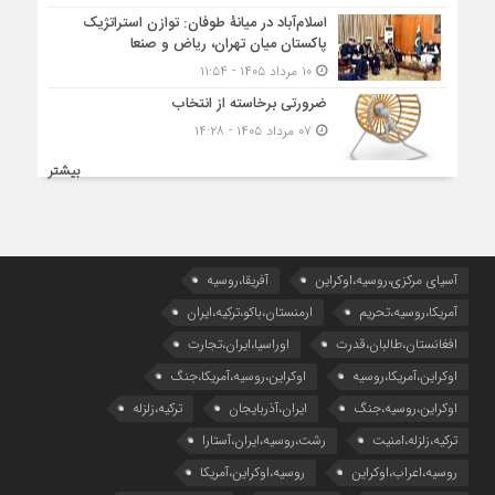
اسلام‌آباد در میانۀ طوفان: توازن استراتژیک
پاکستان میان تهران، ریاض و صنعا
۱۰ مرداد ۱۴۰۵ - ۱۱:۵۴
ضرورتی برخاسته از انتخاب
۰۷ مرداد ۱۴۰۵ - ۱۴:۲۸
بیشتر
آسیای مرکزی،روسیه،اوکراین
آفریقا،روسیه
آمریکا،روسیه،تحریم
ارمنستان،باکو،ترکیه،ایران
افغانستان،طالبان،قدرت
اوراسیا،ایران،تجارت
اوکراین،آمریکا،روسیه
اوکراین،روسیه،آمریکا،جنگ
اوکراین،روسیه،جنگ
ایران،آذربایجان
ترکیه،زلزله
ترکیه،زلزله،امنیت
رشت،روسیه،ایران،آستارا
روسیه،اعراب،اوکراین
روسیه،اوکراین،آمریکا