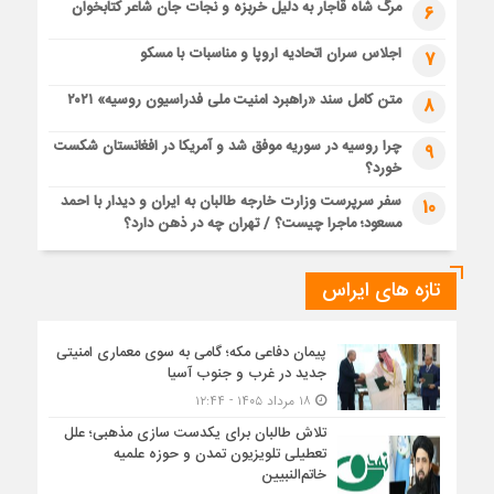
مرگ شاه قاجار به دلیل خربزه و نجات جان شاعر کتابخوان
6
اجلاس سران اتحادیه اروپا و مناسبات با مسکو
7
متن کامل سند «راهبرد امنیت ملی فدراسیون روسیه» ۲۰۲۱
8
چرا روسیه در سوریه موفق شد و آمریکا در افغانستان شکست
9
خورد؟
سفر سرپرست وزارت خارجه طالبان به ایران و دیدار با احمد
10
مسعود؛ ماجرا چیست؟ / تهران چه در ذهن دارد؟
تازه های ایراس
پیمان دفاعی مکه؛ گامی به سوی معماری امنیتی
جدید در غرب و جنوب آسیا
۱۸ مرداد ۱۴۰۵ - ۱۲:۴۴
تلاش طالبان برای یکدست سازی مذهبی؛ علل
تعطیلی تلویزیون تمدن و حوزه علمیه
خاتم‌النبیین