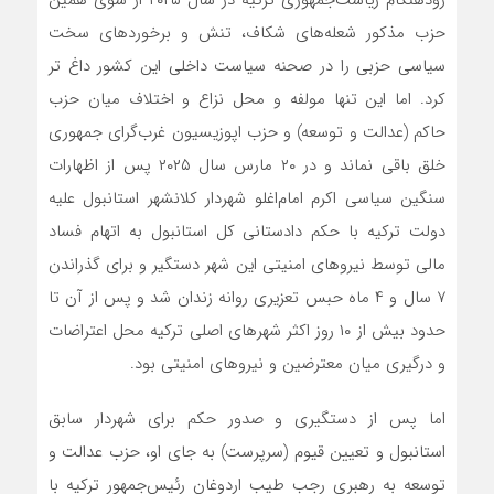
زودهنگام ریاست‌جمهوری ترکیه در سال ۲۰۲۵ از سوی همین
حزب مذکور شعله‌های شکاف، تنش و برخوردهای سخت
سیاسی حزبی را در صحنه سیاست داخلی این کشور داغ تر
کرد. اما این تنها مولفه و محل نزاع و اختلاف میان حزب
حاکم (عدالت و توسعه) و حزب اپوزیسیون غرب‌گرای جمهوری
خلق باقی نماند و در ۲۰ مارس سال ۲۰۲۵ پس از اظهارات
سنگین سیاسی اکرم امام‌اغلو شهردار کلانشهر استانبول علیه
دولت ترکیه با حکم دادستانی کل استانبول به اتهام فساد
مالی توسط نیروهای امنیتی این شهر دستگیر و برای گذراندن
۷ سال و ۴ ماه حبس تعزیری روانه زندان شد و پس از آن تا
حدود بیش از ۱۰ روز اکثر شهرهای اصلی ترکیه محل اعتراضات
و درگیری‌ میان معترضین و نیروهای امنیتی بود.
اما پس از دستگیری و صدور حکم برای شهردار سابق
استانبول و تعیین قیوم (سرپرست) به جای او، حزب عدالت و
توسعه به رهبری رجب طیب اردوغان رئیس‌جمهور ترکیه با