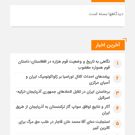
دیدگاهها بسته است.
آخرین اخبار
نگاهی به تاریخ و وضعیت قوم هزاره در افغانستان؛ داستان
1
قوم همواره مغضوب
پیامدهای احداث کانال اوراسیا بر ژئواکونومیک ایران و
2
آسیای مرکزی
برخاستن ایران در تقابل اتحادهای جمهوری آذربایجان-ترکیه-
3
اسرائیل
آثار و نتایج توافق سواپ گاز ترکمنستان به آذربایجان از طریق
4
ایران
استجابت دعای آقا محمد خان قاجار در طلب حق مرگ برای
5
کاترین کبیر