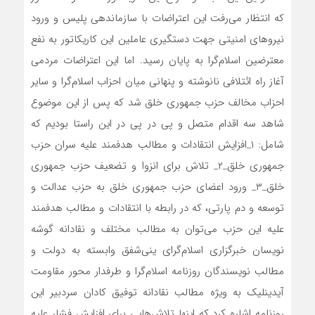
که انتظار می‌رفت این اعتراضات با سازماندهی پلیس و ورود
نیروهای امنیتی جهت دستگیری عاملین این کاریکاتور به نفع
معترضین اسلام‌گرا به پایان رسید. اما این اعتراضات مردمی
آغاز راه ائتلافی نانوشته و پنهانی میان احزاب اسلام‌گرا و سایر
احزاب مخالف حزب جمهوری خلق شد که پس از این موضوع
شاهد سه اقدام متصل و پی در پی در این راستا بودیم که
شامل: ۱_افزایش انتقادات و مطالب هدفمند علیه سران حزب
جمهوری خلق_۲_ تلاش برای انزوا و تضعیف حزب جمهوری
خلق_۳_ ورود اعضای حزب جمهوری خلق به حزب عدالت و
توسعه و دم پارتی، که در رابطه با انتقادات و مطالب هدفمند
علیه این حزب می‌توان به مطالب مختلف و نقادانه گوشه
نویسان خبرگزاری اسلام‌گرای ینی‌شفق وابسته به دولت و
مطالب نویسندگان روزنامه اسلام‌گرا و طرفدار محور مقاومت
آیدینلیک به ویژه مطالب نقادانه توفیق کادان سردبیر این
روزنامه اشاره کرد که اینها تلاش‌هایی برای افزایش فشار علیه