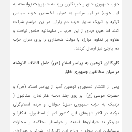
حزب جمهوری خلق و خبرنگاران روزنامه جمهوریت (وابسته به
این حزب) در این مراسم به عنوان نخستین حزب سیاسی
ترکیه و شریک سابق حزب دم پارتی در این مراسم شرکت
کنند اما هیچ فردی از این حزب در سلیمانیه حضور نیافت و
علاوه بر تداوم مبارزه با دولت هشداری را برای سران حزب
دم پارتی نیز ارسال کردند.
کاریکاتور توهین به پیامبر اسلام (ص) عامل ائتلاف نانوشته
در میان مخالفین جمهوری خلق
پس از انتشار تصویری توهین آمیز از پیامبر اسلام (ص) و
حضرت موسی (ع) بر روی جلد مجله طنز لمان استانبول (
نزدیک به حزب جمهوری خلق) جوانان و مردم اسلام‌گرای
ترکیه در اکثر شهرهای این کشور اعم از استانبول، آنکارا و
دیاربکر به خیابان‌ها آمدند و خواستار محاکمه و مجازات
مسئولین این مجله و طراح این کاریکاتور شدند و همانطور