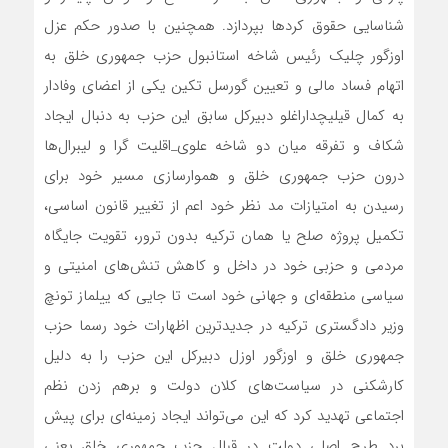
شناسایی حقوق کردها بپردازد. همچنین با صدور حکم عزل
اوزگور چلیک رئیس شاخه استانبول حزب جمهوری خلق به
اتهام فساد مالی و تعیین گورسل تکین یکی از اعضای وفادار
به کمال قیلیچداراغلو دبیرکل سابق این حزب به دنبال ایجاد
شکاف و تفرقه میان دو شاخه علوی‌_اقلیت گرا و لیبرال‌ها
درون حزب جمهوری خلق و هموارسازی مسیر خود برای
رسیدن به امتیازات مد نظر خود اعم از تغییر قانون اساسی،
تکمیل پروژه صلح یا همان ترکیه بدون ترور، تقویت جایگاه
مردمی و حزبی خود در داخل و کاهش تنش‌های امنیتی و
سیاسی منطقه‌ای و جهانی خود است تا جایی که ییلماز تونچ
وزیر دادگستری ترکیه در جدیدترین اظهارات خود رسما حزب
جمهوری خلق و اوزگور اوزل دبیرکل این حزب را به دلیل
کارشکنی در سیاست‌های کلان دولت و برهم زدن نظم
اجتماعی تهدید کرد که این می‌تواند ایجاد زمینه‌ای برای پیش
برد طرح اصلی دولت در قبال حزب جمهوری خلق یعنی