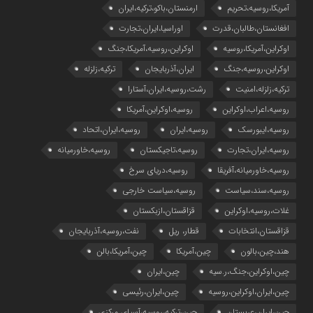
آمریکا،روسیه،تحریم
ارمنستان،باکو،ترکیه،ایران
افغانستان،طالبان،قدرت
اوراسیا،ایران،تجارت
اوکراین،آمریکا،روسیه
اوکراین،روسیه،آمریکا،جنگ
اوکراین،روسیه،جنگ
ایران،آذربایجان
ترکیه،زلزله
ترکیه،زلزله،امنیت
رشت،روسیه،ایران،آستارا
روسیه،اعراب،اوکراین
روسیه،اوکراین،آمریکا
روسیه،ایبورسک
روسیه،ایران
روسیه،ایران،اتحاد
روسیه،ایران،تجارت
روسیه،تاجیکستان
روسیه،خاورمیانه
روسیه،خاورمیانه،آفریقا
روسیه،دریای سرخ
روسیه،سند،سیاست
روسیه،سیاست خارجی
غلات،روسیه،اوکراین
قزاقستان،ازبکستان
قزاقستان،انتخابات
قطار، ریل
نفت،روسیه،آذربایجان
هند،چین،بالون
چین،آمریکا
چین،آمریکا،بالن
چین،اوکراین،جنگ،ر.سیه
چین،ایران
چین،ایران،اوکراین،روسیه
چین،ایران،رئیسی
چین،ایران،عربستان
چین،ترکیه،روسیه،آسیای مرکزی