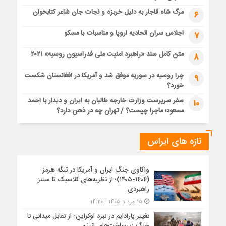
مرگ شاه قاجار به دلیل خربزه و نجات جان شاعر کتابخوان
6
اجلاس سران اتحادیه اروپا و مناسبات با مسکو
7
متن کامل سند «راهبرد امنیت ملی فدراسیون روسیه» ۲۰۲۱
8
چرا روسیه در سوریه موفق شد و آمریکا در افغانستان شکست
9
خورد؟
سفر سرپرست وزارت خارجه طالبان به ایران و دیدار با احمد
10
مسعود؛ ماجرا چیست؟ / تهران چه در ذهن دارد؟
تازه های ایراس
واکاوی جنگ ایران و آمریکا در تنگه هرمز
(۱۴۰۴-۱۴۰۵)؛ از نظریه‌های کلاسیک تا سنتز
راهبردی
۱۵ مرداد ۱۴۰۵ - ۱۴:۲۰
تغییر پارادایم در نبرد اوکراین: از تقابل میدانی تا
جنگ زیرساخت‌های انرژی