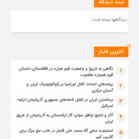
ثبت دیدگاه
دیدگاهها بسته است.
آخرین اخبار
نگاهی به تاریخ و وضعیت قوم هزاره در افغانستان؛ داستان
1
قوم همواره مغضوب
پیامدهای احداث کانال اوراسیا بر ژئواکونومیک ایران و
2
آسیای مرکزی
برخاستن ایران در تقابل اتحادهای جمهوری آذربایجان-ترکیه-
3
اسرائیل
آثار و نتایج توافق سواپ گاز ترکمنستان به آذربایجان از طریق
4
ایران
استجابت دعای آقا محمد خان قاجار در طلب حق مرگ برای
5
کاترین کبیر