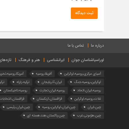
ثبت دیدگاه
درباره ما
تماس با ما
اوراسیاشناسان جوان
ایرانشناسی
هنر و فرهنگ
تازه‌ها
آسیای مرکزی،روسیه،اوکراین
آفریقا،روسیه
آمریکا،روسیه،تحری
اوکراین،روسیه،جنگ
ایران،آذربایجان
ترکیه،زلزله
ترکی
روسیه،ایران،اتحاد
روسیه،ایران،تجارت
روسیه،تاجیکستان
غلات،روسیه،اوکراین
قزاقستان،ازبکستان
قزاقستان،انتخابات
چین،ایران
چین،ایران،اوکراین،روسیه
چین،ایران،رئیسی
چین،هژمونی،غرب
چین،پاکستان،هند،هسته ای