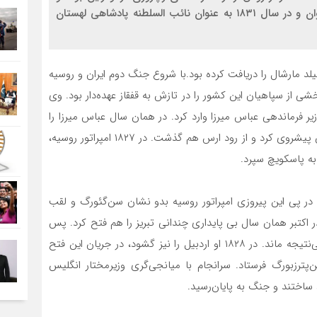
به واسطه پیروزی‌هایش در سال ۱۸۲۸ به لقب کنت ایروان و در سال ۱۸۳۱ به عنوان نائب السلطنه پادشاهی لهستان
د مارشال را دریافت کرده بود.با شروع جنگ دوم ایران و روسیه
دهی بخشی از سپاهیان این کشور را در تازش به قفقاز عهده‌دار بود. وی
ی زیر فرماندهی عباس میرزا وارد کرد. در همان سال عباس میرزا را
تا چورس(ایالتی در ارمنستان) عقب راند و خود تا آذربایجان پیشروی کرد و از رود ارس هم گذشت. در ۱۸۲۷ امپراتور روسیه،
 به پاسکویچ سپرد.
 بگشاید. در پی این پیروزی امپراتور روسیه بدو نشان سن‌گئورگ و لقب
ر اکتبر همان سال بی پایداری چندانی تبریز را هم فتح کرد. پس
از آن در دهخوارقان با عباس میرزا به مذاکره نشست که بی‌نتیجه ماند. در ۱۸۲۸ او اردبیل را نیز گشود، در جریان این فتح
‌پترزبورگ فرستاد. سرانجام با میانجی‌گری وزیرمختار انگلیس
د ساختند و جنگ به پایان‌رسید.