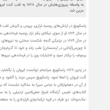
مزین شد.
پاسکویچ در ارتش‌های روسیه تزاری، پروس و اتریش لقب فیل
در سال ۱۸۲۶ او از سوی نیکلای یکم تزار روسیه فرمان
در سال ۱۸۲۶ در نزدیکی گنجه شکست سختی به نیروها
یرمولف را برکنار نمود و اختیارات وی را در فرماندهی نیروها
در پاییز ۱۸۲۷ پاسکویچ سرانجام توانست ایروان را
کُنت ایروان را اعطا نمود. پاسکویچ سپس مرند را گشود و د
کتاب‌های نفیس آرامگاه شیخ صفی‌الدین اردبیلی را به سن
-مک‌دونالد- دو طرف در قریه ترکمانچای قراردادی را به منعق