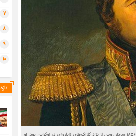
7
8
9
10
تازه
ایوان فیودورویچ پاسکویچ زاده ۸ مه ۱۷۸۲- مرگ ۱ فوریه ۱۸۵۶ سردار روس از نژاد کازاک‌های زاپاروژی در اوکراین بود. او