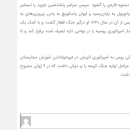
نستوه قارص را گشود. سپس سراسر پاشانشین بایزید را تسخیر
انوپول به پایان‌رسید و ایوان پاسکویچ به پاس پیروزی‌های به
دست آمده در سن ۴۷ سالگی به درجه فیلدمارشالی رسید. پس از آن در سال ۱۸۳۰ او درگیر جنگ قفقاز گشت و با کمک یک
ار امپراتوری روسیه را در نواحی تازه تصرف شده برقرار کند و تا
دهی نیروهای کمکی روس به امپراتوری اتریش در فروخواباندن شورش مجارستان
را به عهده داشت و در سال ۱۸۵۴ فرماندهی ارتش دانوب در مراحل اولیه جنگ کریمه را بر دوش داشت که در ۹ ژوئن مجروح