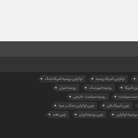
اوکراین،آمریکا،روسیه
اوکراین،روسیه،آمریکا،جنگ
ین،آمریکا
روسیه،ایبورسک
روسیه،ایران
،سند،سیاست
روسیه،سیاست خارجی
چین،آمریکا،بالن
چین،اوکراین،جنگ،ر.سیه
روسیه،اوکراین
چین،روسیه،ایران
چین،هند