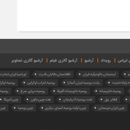
ی ایراس
رویداد
آرشیو
آرشیو گالری فیلم
آرشیو گالری تصاویر
م
ارمنستان،باکو،ترکیه،ایران
افغانستان،طالبان،قدرت
اوراسیا،ایران،تجارت
ه،زلزله،امنیت
رشت،روسیه،ایران،آستارا
روسیه،اعراب،اوکراین
روسیه،اوکرا
روسیه،خاورمیانه
روسیه،خاورمیانه،آفریقا
روسیه،دریای سرخ
روسیه
قطار، ریل
نفت،روسیه،آذربایجان
هند،چین،بالون
چین،آمریکا
چین،ایران،عربستان
چین،ترکیه،روسیه،آسیای مرکزی
چین،روسیه
چین،