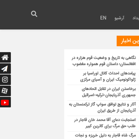
داد
آرشیو
EN
ن اخبار
نگاهی به تاریخ و وضعیت قوم هزاره در
افغانستان؛ داستان قوم همواره مغضوب
پیامدهای احداث کانال اوراسیا بر
ژئواکونومیک ایران و آسیای مرکزی
برخاستن ایران در تقابل اتحادهای
جمهوری آذربایجان-ترکیه-اسرائیل
آثار و نتایج توافق سواپ گاز ترکمنستان به
آذربایجان از طریق ایران
استجابت دعای آقا محمد خان قاجار در
طلب حق مرگ برای کاترین کبیر
مرگ شاه قاجار به دلیل خربزه و نجات