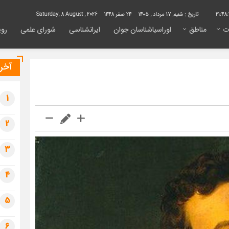
21:48:
تاریخ :
شنبه, ۱۷ مرداد , ۱۴۰۵
24 صفر 1448
Saturday, 8 August , 2026
ت
مناطق
اوراسیاشناسان جوان
ایرانشناسی
شورای علمی
روی
آخری
1
2
3
4
5
6