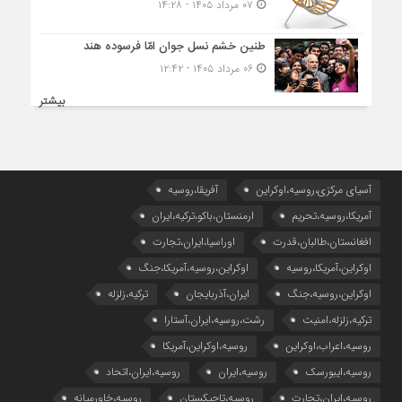
۰۷ مرداد ۱۴۰۵ - ۱۴:۲۸
طنین خشم نسل جوان امّا فرسوده هند
۰۶ مرداد ۱۴۰۵ - ۱۲:۴۲
بیشتر
آسیای مرکزی،روسیه،اوکراین
آفریقا،روسیه
آمریکا،روسیه،تحریم
ارمنستان،باکو،ترکیه،ایران
افغانستان،طالبان،قدرت
اوراسیا،ایران،تجارت
اوکراین،آمریکا،روسیه
اوکراین،روسیه،آمریکا،جنگ
اوکراین،روسیه،جنگ
ایران،آذربایجان
ترکیه،زلزله
ترکیه،زلزله،امنیت
رشت،روسیه،ایران،آستارا
روسیه،اعراب،اوکراین
روسیه،اوکراین،آمریکا
روسیه،ایبورسک
روسیه،ایران
روسیه،ایران،اتحاد
روسیه،ایران،تجارت
روسیه،تاجیکستان
روسیه،خاورمیانه