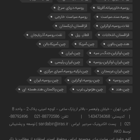
روسیه،خاورمیانه،آفریقا
روسیه،دریای سرخ
روسیه،سند،سیاست
روسیه،سیاست خارجی
غلات،روسیه،اوکراین
قزاقستان،ازبکستان
قزاقستان،انتخابات
قطار، ریل
نفت،روسیه،آذربایجان
هند،چین،بالون
چین،آمریکا
چین،آمریکا،بالن
چین،اوکراین،جنگ،ر.سیه
چین،ایران
چین،ایران،اوکراین،روسیه
چین،ایران،رئیسی
چین،ایران،عربستان
چین،ترکیه،روسیه،آسیای مرکزی
چین،روسیه
چین،روسیه،اوکراین
چین،روسیه،ایران
چین،هند
چین،هژمونی،غرب
چین،پاکستان،هند،هسته ای
آدرس: تهران – خیابان ولیعصر – بالاتر از پارک ساعی – کوچه امینی، پلاک 2 – واحد 8
| کدپستی: 1434734368 | تلفن: 88770586-021 88792496-
021 | پست الکترونیک سردبیر ایراس : sardabir@iras.ir |
توسعه و پشتیبانی
توسط AKO
كليه حقوق این سایت برای مجموعه ایراس محفوظ است، استفاده از مطالب با ذكر