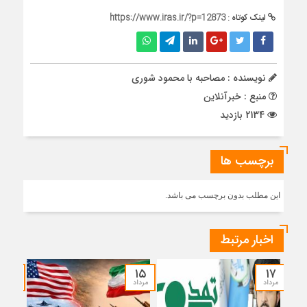
لینک کوتاه :
https://www.iras.ir/?p=12873
نویسنده : مصاحبه با محمود شوری
منبع : خبرآنلاین
2134 بازدید
برچسب ها
این مطلب بدون برچسب می باشد.
اخبار مرتبط
۱۴
۱۵
۱۷
مرداد
مرداد
مرداد