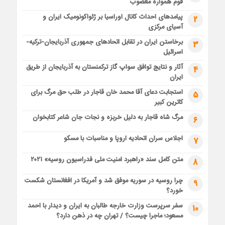
قوم همواره مغضوب
پیامدهای احداث کانال اوراسیا بر ژئواکونومیک ایران و
2
آسیای مرکزی
برخاستن ایران در تقابل اتحادهای جمهوری آذربایجان-ترکیه-
3
اسرائیل
آثار و نتایج توافق سواپ گاز ترکمنستان به آذربایجان از طریق
4
ایران
استجابت دعای آقا محمد خان قاجار در طلب حق مرگ برای
5
کاترین کبیر
مرگ شاه قاجار به دلیل خربزه و نجات جان شاعر کتابخوان
6
اجلاس سران اتحادیه اروپا و مناسبات با مسکو
7
متن کامل سند «راهبرد امنیت ملی فدراسیون روسیه» ۲۰۲۱
8
چرا روسیه در سوریه موفق شد و آمریکا در افغانستان شکست
9
خورد؟
سفر سرپرست وزارت خارجه طالبان به ایران و دیدار با احمد
10
مسعود؛ ماجرا چیست؟ / تهران چه در ذهن دارد؟