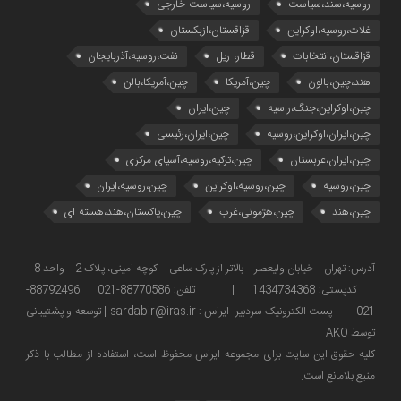
روسیه،سند،سیاست
روسیه،سیاست خارجی
غلات،روسیه،اوکراین
قزاقستان،ازبکستان
قزاقستان،انتخابات
قطار، ریل
نفت،روسیه،آذربایجان
هند،چین،بالون
چین،آمریکا
چین،آمریکا،بالن
چین،اوکراین،جنگ،ر.سیه
چین،ایران
چین،ایران،اوکراین،روسیه
چین،ایران،رئیسی
چین،ایران،عربستان
چین،ترکیه،روسیه،آسیای مرکزی
چین،روسیه
چین،روسیه،اوکراین
چین،روسیه،ایران
چین،هند
چین،هژمونی،غرب
چین،پاکستان،هند،هسته ای
آدرس: تهران – خیابان ولیعصر – بالاتر از پارک ساعی – کوچه امینی، پلاک 2 – واحد 8
| کدپستی: 1434734368 | تلفن: 88770586-021 88792496-
021 | پست الکترونیک سردبیر ایراس : sardabir@iras.ir |
توسعه و پشتیبانی
توسط AKO
كليه حقوق این سایت برای مجموعه ایراس محفوظ است، استفاده از مطالب با ذكر
منبع بلامانع است.