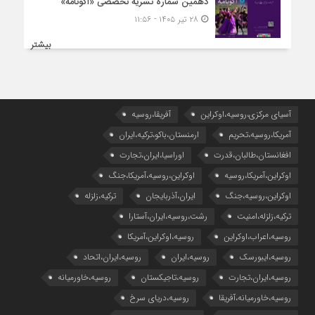
دهمین شماره نشریه تخصصی «اکونامه»
۲۸ تیر ۱۴۰۵ - ۱۱:۵۶
بیشتر
آسیای مرکزی،روسیه،اوکراین
آفریقا،روسیه
آمریکا،روسیه،تحریم
ارمنستان،باکو،ترکیه،ایران
افغانستان،طالبان،قدرت
اوراسیا،ایران،تجارت
اوکراین،آمریکا،روسیه
اوکراین،روسیه،آمریکا،جنگ
اوکراین،روسیه،جنگ
ایران،آذربایجان
ترکیه،زلزله
ترکیه،زلزله،امنیت
رشت،روسیه،ایران،آستارا
روسیه،اعراب،اوکراین
روسیه،اوکراین،آمریکا
روسیه،ایبورسک
روسیه،ایران
روسیه،ایران،اتحاد
روسیه،ایران،تجارت
روسیه،تاجیکستان
روسیه،خاورمیانه
روسیه،خاورمیانه،آفریقا
روسیه،دریای سرخ