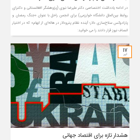
در ادامه یادداشت اختصاصی دکتر علیرضا نبوی (پژوهشگر افغانستانی و دکترای
روابط بین‌الملل دانشگاه خوارزمی) برای انجمن راحل با عنوان «جنگ رمضان و
پارادوکس سلاح‌سازی دلار؛ آینده نظام پترودلار در هاله‌ای از ابهام» که در اختیار
انصاف نیوز قرار دادند را می خوانید:
۱۷
تیر
هشدار تازه برای اقتصاد جهانی