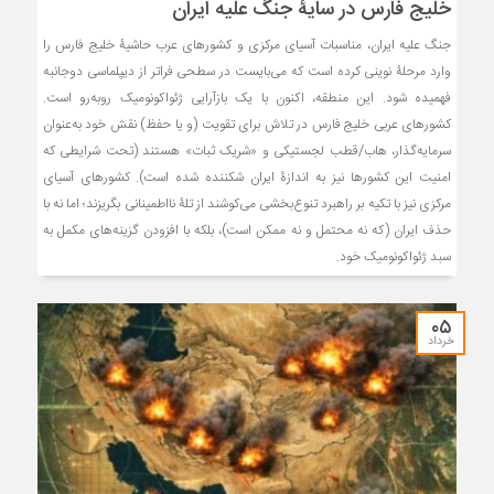
خلیج فارس در سایۀ جنگ علیه ایران
جنگ علیه ایران، مناسبات آسیای مرکزی و کشورهای عرب حاشیۀ خلیج فارس را
وارد مرحلۀ نوینی کرده است که می‌بایست در سطحی فراتر از دیپلماسی دوجانبه
فهمیده شود. این منطقه، اکنون با یک بازآرایی ژئواکونومیک روبه‌رو است.
کشورهای عربی خلیج فارس در تلاش برای تقویت (و یا حفظ) نقش خود به‌عنوان
سرمایه‌گذار، هاب/قطب لجستیکی و «شریک ثبات» هستند (تحت شرایطی که
امنیت این کشورها نیز به اندازۀ ایران شکننده شده است). کشورهای آسیای
مرکزی نیز با تکیه بر راهبرد تنوع‌بخشی می‌کوشند از تلۀ نااطمینانی بگریزند؛ اما نه با
حذف ایران (که نه محتمل و نه ممکن است)، بلکه با افزودن گزینه‌های مکمل به
سبد ژئواکونومیک خود.
۰۵
خرداد