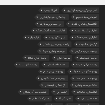
آسیای مرکزی،روسیه،اوکراین
آفریقا،روسیه
آمریکا،روسیه،تحریم
ارمنستان،باکو،ترکیه،ایران
افغانستان،طالبان،قدرت
اوراسیا،ایران،تجارت
اوکراین،آمریکا،روسیه
اوکراین،روسیه،آمریکا،جنگ
اوکراین،روسیه،جنگ
ایران،آذربایجان
ترکیه،زلزله
ترکیه،زلزله،امنیت
رشت،روسیه،ایران،آستارا
روسیه،اعراب،اوکراین
روسیه،اوکراین،آمریکا
روسیه،ایبورسک
روسیه،ایران
روسیه،ایران،اتحاد
روسیه،ایران،تجارت
روسیه،تاجیکستان
روسیه،خاورمیانه
روسیه،خاورمیانه،آفریقا
روسیه،دریای سرخ
روسیه،سند،سیاست
روسیه،سیاست خارجی
غلات،روسیه،اوکراین
قزاقستان،ازبکستان
قزاقستان،انتخابات
قطار، ریل
نفت،روسیه،آذربایجان
هند،چین،بالون
چین،آمریکا
چین،آمریکا،بالن