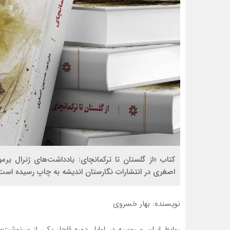
کتاب «از گلستان تا ترکمانچای: یادداشت‌های ژنرال ی
اصغری در انتشارات نگارستان اندیشه به چاپ رسیده است
نویسنده: بهار خسروی
روابط ایران و روسیه در اوایل دوره قاجار یکی از سرنوشت‌س