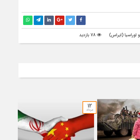
 اوراسیا (ایراس)
78 بازدید
۱۲
مرداد