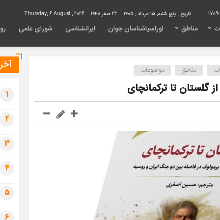
17:19:
تاریخ :
پنج شنبه, ۱۵ مرداد , ۱۴۰۵
22 صفر 1448
Thursday, 6 August , 2026
ت
مناطق
اوراسیاشناسان جوان
ایرانشناسی
شورای علمی
روی
آخری
اب
مناطق
موضوعات
از گلستان تا ترکمانچای
1
2
3
4
5
6