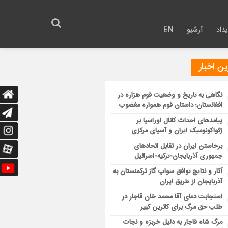
داد
آرشیو
EN
ن اخبار
نگاهی به تاریخ و وضعیت قوم هزاره در
افغانستان؛ داستان قوم همواره مغضوب
پیامدهای احداث کانال اوراسیا بر
ژئواکونومیک ایران و آسیای مرکزی
برخاستن ایران در تقابل اتحادهای
جمهوری آذربایجان-ترکیه-اسرائیل
آثار و نتایج توافق سواپ گاز ترکمنستان به
آذربایجان از طریق ایران
استجابت دعای آقا محمد خان قاجار در
طلب حق مرگ برای کاترین کبیر
مرگ شاه قاجار به دلیل خربزه و نجات