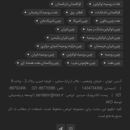
غلات،روسیه،اوکراین
قزاقستان،ازبکستان
قزاقستان،انتخابات
قطار، ریل
نفت،روسیه،آذربایجان
هند،چین،بالون
چین،آمریکا
چین،آمریکا،بالن
چین،اوکراین،جنگ،ر.سیه
چین،ایران
چین،ایران،اوکراین،روسیه
چین،ایران،رئیسی
چین،ایران،عربستان
چین،ترکیه،روسیه،آسیای مرکزی
چین،روسیه
چین،روسیه،اوکراین
چین،روسیه،ایران
چین،هند
چین،هژمونی،غرب
چین،پاکستان،هند،هسته ای
آدرس: تهران – خیابان ولیعصر – بالاتر از پارک ساعی – کوچه امینی، پلاک 2 – واحد 8
| کدپستی: 1434734368 | تلفن: 88770586-021 88792496-
021 | پست الکترونیک سردبیر ایراس : sardabir@iras.ir |
توسعه و پشتیبانی
توسط AKO
كليه حقوق این سایت برای مجموعه ایراس محفوظ است، استفاده از مطالب با ذكر
منبع بلامانع است.