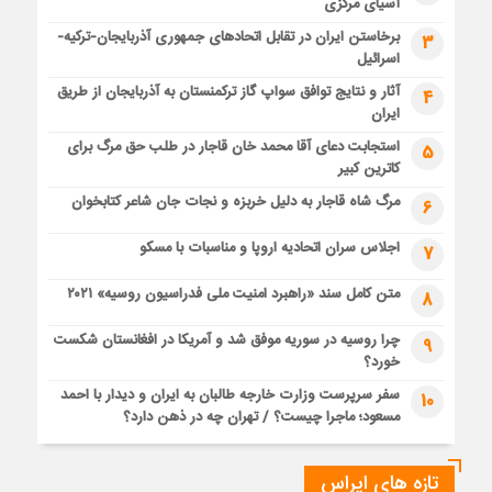
آسیای مرکزی
برخاستن ایران در تقابل اتحادهای جمهوری آذربایجان-ترکیه-
3
اسرائیل
آثار و نتایج توافق سواپ گاز ترکمنستان به آذربایجان از طریق
4
ایران
استجابت دعای آقا محمد خان قاجار در طلب حق مرگ برای
5
کاترین کبیر
مرگ شاه قاجار به دلیل خربزه و نجات جان شاعر کتابخوان
6
اجلاس سران اتحادیه اروپا و مناسبات با مسکو
7
متن کامل سند «راهبرد امنیت ملی فدراسیون روسیه» ۲۰۲۱
8
چرا روسیه در سوریه موفق شد و آمریکا در افغانستان شکست
9
خورد؟
سفر سرپرست وزارت خارجه طالبان به ایران و دیدار با احمد
10
مسعود؛ ماجرا چیست؟ / تهران چه در ذهن دارد؟
تازه های ایراس