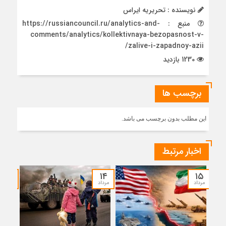
نویسنده : تحریریه ایراس
منبع : https://russiancouncil.ru/analytics-and-
comments/analytics/kollektivnaya-bezopasnost-v-
zalive-i-zapadnoy-azii/
1230 بازدید
برچسب ها
این مطلب بدون برچسب می باشد.
اخبار مرتبط
۱۲
۱۴
۱۵
مرداد
مرداد
مرداد