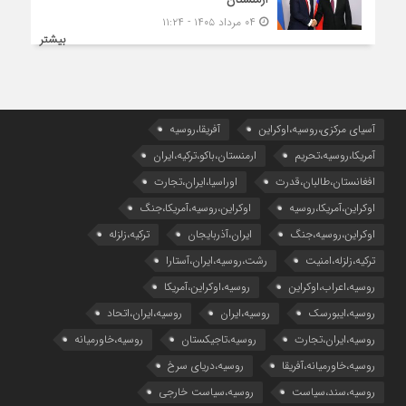
ارمنستان
۰۴ مرداد ۱۴۰۵ - ۱۱:۲۴
بیشتر
آسیای مرکزی،روسیه،اوکراین
آفریقا،روسیه
آمریکا،روسیه،تحریم
ارمنستان،باکو،ترکیه،ایران
افغانستان،طالبان،قدرت
اوراسیا،ایران،تجارت
اوکراین،آمریکا،روسیه
اوکراین،روسیه،آمریکا،جنگ
اوکراین،روسیه،جنگ
ایران،آذربایجان
ترکیه،زلزله
ترکیه،زلزله،امنیت
رشت،روسیه،ایران،آستارا
روسیه،اعراب،اوکراین
روسیه،اوکراین،آمریکا
روسیه،ایبورسک
روسیه،ایران
روسیه،ایران،اتحاد
روسیه،ایران،تجارت
روسیه،تاجیکستان
روسیه،خاورمیانه
روسیه،خاورمیانه،آفریقا
روسیه،دریای سرخ
روسیه،سند،سیاست
روسیه،سیاست خارجی