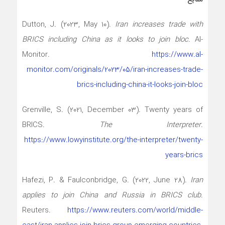
Dutton, J. (2023, May 10).
Iran increases trade with
BRICS including China as it looks to join bloc
. Al-
Monitor.
https://www.al-
monitor.com/originals/2023/05/iran-increases-trade-
brics-including-china-it-looks-join-bloc
Grenville, S. (2021, December 03). Twenty years of
BRICS.
The Interpreter
.
https://www.lowyinstitute.org/the-interpreter/twenty-
years-brics
Hafezi, P. & Faulconbridge, G. (2022, June 28).
Iran
applies to join China and Russia in BRICS club
.
Reuters.
https://www.reuters.com/world/middle-