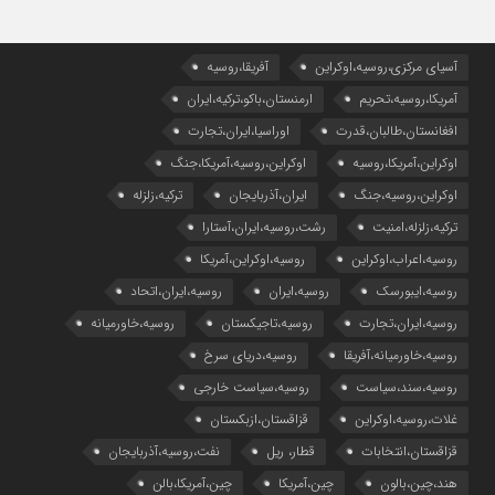
آسیای مرکزی،روسیه،اوکراین
آفریقا،روسیه
آمریکا،روسیه،تحریم
ارمنستان،باکو،ترکیه،ایران
افغانستان،طالبان،قدرت
اوراسیا،ایران،تجارت
اوکراین،آمریکا،روسیه
اوکراین،روسیه،آمریکا،جنگ
اوکراین،روسیه،جنگ
ایران،آذربایجان
ترکیه،زلزله
ترکیه،زلزله،امنیت
رشت،روسیه،ایران،آستارا
روسیه،اعراب،اوکراین
روسیه،اوکراین،آمریکا
روسیه،ایبورسک
روسیه،ایران
روسیه،ایران،اتحاد
روسیه،ایران،تجارت
روسیه،تاجیکستان
روسیه،خاورمیانه
روسیه،خاورمیانه،آفریقا
روسیه،دریای سرخ
روسیه،سند،سیاست
روسیه،سیاست خارجی
غلات،روسیه،اوکراین
قزاقستان،ازبکستان
قزاقستان،انتخابات
قطار، ریل
نفت،روسیه،آذربایجان
هند،چین،بالون
چین،آمریکا
چین،آمریکا،بالن