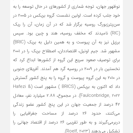
نوظهور جهان، توجه شماری از کشورهای در حال توسعه را به
خود جلب کرده است. اولین نشست گروه بریکس در ۲۰۰۵ در
سن‌پترزبورگ روسیه برگزار شد که در آن زمان، آن را ریک
(RIC) نامیدند که مخفف روسیه، هند و چین بود. سپس
برزیل نیز به آن پیوست و به همین دلیل به بریک (BRIC)
مشهور شد. جیم اونیل، اقتصاددان، اصطلاح بریک را در ۲۰۰۱
برای توصیف صعود سریع این گروه از کشورها ابداع کرد که
نخستین بار در ۲۰۰۹ در روسیه گرد هم آمدند. آفریقای جنوبی
در ۲۰۱۰ به این گروه پیوست و گروه را به پنج کشور گسترش
داد که اکنون به بریکس (BRICS ) مشهور است (Hafezi &
Faulconbridge, 2022). در مجموع، ۲.۸۸ میلیارد نفر، معادل
۴۲ درصد از جمعیت جهان در این پنج کشور عضو زندگی
می‌کنند، حدود ۲۶ درصد از مساحت جغرافیایی را
دربرمی‌گیرند و به طور تقریبی ۲۶ درصد از اقتصاد جهانی را
تشکیل می‌دهند (Roelf, 2023).