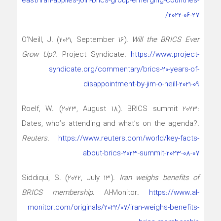
east/iran-applies-join-brics-group-emerging-countries-
2022-06-27/
O’Neill, J. (2021, September 16).
Will the BRICS Ever
Grow Up?
. Project Syndicate.
https://www.project-
syndicate.org/commentary/brics-20-years-of-
disappointment-by-jim-o-neill-2021-09
Roelf, W. (2023, August 18). BRICS summit 2023:
Dates, who’s attending and what’s on the agenda?.
Reuters
.
https://www.reuters.com/world/key-facts-
about-brics-2023-summit-2023-08-07
Siddiqui, S. (2022, July 13).
Iran weighs benefits of
BRICS membership
. Al-Monitor.
https://www.al-
monitor.com/originals/2022/07/iran-weighs-benefits-