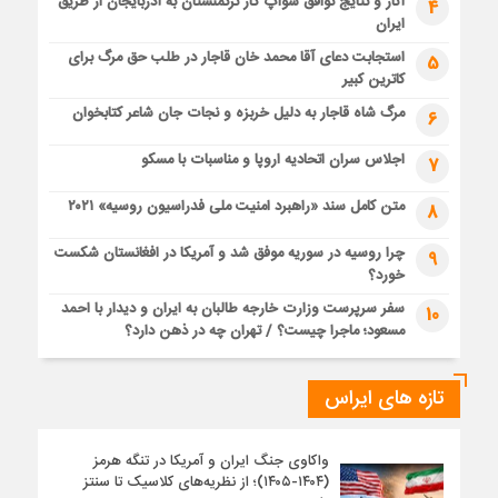
آثار و نتایج توافق سواپ گاز ترکمنستان به آذربایجان از طریق
4
ایران
استجابت دعای آقا محمد خان قاجار در طلب حق مرگ برای
5
کاترین کبیر
مرگ شاه قاجار به دلیل خربزه و نجات جان شاعر کتابخوان
6
اجلاس سران اتحادیه اروپا و مناسبات با مسکو
7
متن کامل سند «راهبرد امنیت ملی فدراسیون روسیه» ۲۰۲۱
8
چرا روسیه در سوریه موفق شد و آمریکا در افغانستان شکست
9
خورد؟
سفر سرپرست وزارت خارجه طالبان به ایران و دیدار با احمد
10
مسعود؛ ماجرا چیست؟ / تهران چه در ذهن دارد؟
تازه های ایراس
واکاوی جنگ ایران و آمریکا در تنگه هرمز
(۱۴۰۴-۱۴۰۵)؛ از نظریه‌های کلاسیک تا سنتز