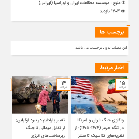
منبع : موسسه مطالعات ایران و اوراسیا (ایراس)
1303 بازدید
برچسب ها
این مطلب بدون برچسب می باشد.
اخبار مرتبط
۱۲
۱۴
۱۵
مرداد
مرداد
مرداد
واکاوی جنگ ایران و آمریکا
تغییر پارادایم در نبرد اوکراین:
معما
در تنگه هرمز (۱۴۰۴-۱۴۰۵)؛ از
از تقابل میدانی تا جنگ
چرا 
نظریه‌های کلاسیک تا سنتز
زیرساخت‌های انرژی
نمی