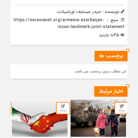
نویسنده : حیدر عیسایف؛ اوراسیانت
منبع : https://eurasianet.org/armenia-azerbaijan-
issue-landmark-joint-statement
1035 بازدید
برچسب ها
این مطلب بدون برچسب می باشد.
اخبار مرتبط
۱۲
۱۲
۱۴
مرداد
مرداد
مرداد