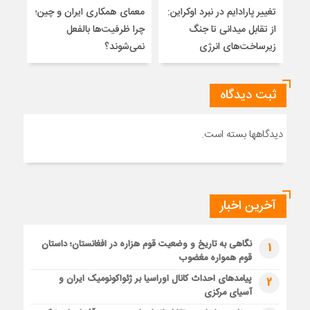
تغییر پارادایم در نبرد اوکراین:
معمای همکاری ایران و چین؛
میر
از تقابل میدانی تا جنگ
چرا ظرفیت‌ها بالفعل
هویت
زیرساخت‌های انرژی
نمی‌شوند؟
ژئو
ثبت دیدگاه
دیدگاهها بسته است.
آخرین اخبار
نگاهی به تاریخ و وضعیت قوم هزاره در افغانستان؛ داستان
1
قوم همواره مغضوب
پیامدهای احداث کانال اوراسیا بر ژئواکونومیک ایران و
2
آسیای مرکزی