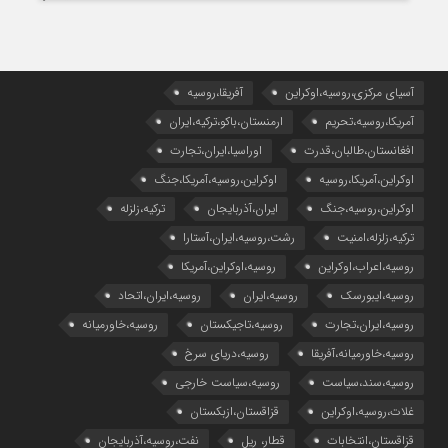
آسیای مرکزی،روسیه،اوکراین
آفریقا،روسیه
آمریکا،روسیه،تحریم
ارمنستان،باکو،ترکیه،ایران
افغانستان،طالبان،قدرت
اوراسیا،ایران،تجارت
اوکراین،آمریکا،روسیه
اوکراین،روسیه،آمریکا،جنگ
اوکراین،روسیه،جنگ
ایران،آذربایجان
ترکیه،زلزله
ترکیه،زلزله،امنیت
رشت،روسیه،ایران،آستارا
روسیه،اعراب،اوکراین
روسیه،اوکراین،آمریکا
روسیه،ایبورسک
روسیه،ایران
روسیه،ایران،اتحاد
روسیه،ایران،تجارت
روسیه،تاجیکستان
روسیه،خاورمیانه
روسیه،خاورمیانه،آفریقا
روسیه،دریای سرخ
روسیه،سند،سیاست
روسیه،سیاست خارجی
غلات،روسیه،اوکراین
قزاقستان،ازبکستان
قزاقستان،انتخابات
قطار، ریل
نفت،روسیه،آذربایجان