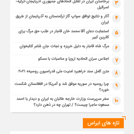
برخاستن ایران در تقابل اتحادهای جمهوری آذربایجان-ترکیه-
3
اسرائیل
آثار و نتایج توافق سواپ گاز ترکمنستان به آذربایجان از طریق
4
ایران
استجابت دعای آقا محمد خان قاجار در طلب حق مرگ برای
5
کاترین کبیر
مرگ شاه قاجار به دلیل خربزه و نجات جان شاعر کتابخوان
6
اجلاس سران اتحادیه اروپا و مناسبات با مسکو
7
متن کامل سند «راهبرد امنیت ملی فدراسیون روسیه» ۲۰۲۱
8
چرا روسیه در سوریه موفق شد و آمریکا در افغانستان شکست
9
خورد؟
سفر سرپرست وزارت خارجه طالبان به ایران و دیدار با احمد
10
مسعود؛ ماجرا چیست؟ / تهران چه در ذهن دارد؟
تازه های ایراس