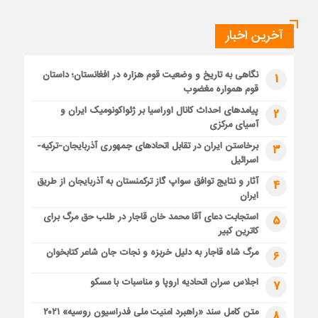
آخرین اخبار
نگاهی به تاریخ و وضعیت قوم هزاره در افغانستان؛ داستان
1
قوم همواره مغضوب
پیامدهای احداث کانال اوراسیا بر ژئواکونومیک ایران و
2
آسیای مرکزی
برخاستن ایران در تقابل اتحادهای جمهوری آذربایجان-ترکیه-
3
اسرائیل
آثار و نتایج توافق سواپ گاز ترکمنستان به آذربایجان از طریق
4
ایران
استجابت دعای آقا محمد خان قاجار در طلب حق مرگ برای
5
کاترین کبیر
مرگ شاه قاجار به دلیل خربزه و نجات جان شاعر کتابخوان
6
اجلاس سران اتحادیه اروپا و مناسبات با مسکو
7
متن کامل سند «راهبرد امنیت ملی فدراسیون روسیه» ۲۰۲۱
8