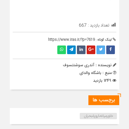
تعداد بازدید :
667
لینک کوتاه :
https://www.iras.ir/?p=7619
نویسنده : آندری سوشنتسوف
منبع : باشگاه والدای
1249 بازدید
برچسب ها
خاورمیانه،اروپا،بحران