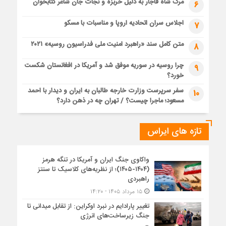
مرگ شاه قاجار به دلیل خربزه و نجات جان شاعر کتابخوان
6
اجلاس سران اتحادیه اروپا و مناسبات با مسکو
7
متن کامل سند «راهبرد امنیت ملی فدراسیون روسیه» ۲۰۲۱
8
چرا روسیه در سوریه موفق شد و آمریکا در افغانستان شکست
9
خورد؟
سفر سرپرست وزارت خارجه طالبان به ایران و دیدار با احمد
10
مسعود؛ ماجرا چیست؟ / تهران چه در ذهن دارد؟
تازه های ایراس
واکاوی جنگ ایران و آمریکا در تنگه هرمز
(۱۴۰۴-۱۴۰۵)؛ از نظریه‌های کلاسیک تا سنتز
راهبردی
۱۵ مرداد ۱۴۰۵ - ۱۴:۲۰
تغییر پارادایم در نبرد اوکراین: از تقابل میدانی تا
جنگ زیرساخت‌های انرژی