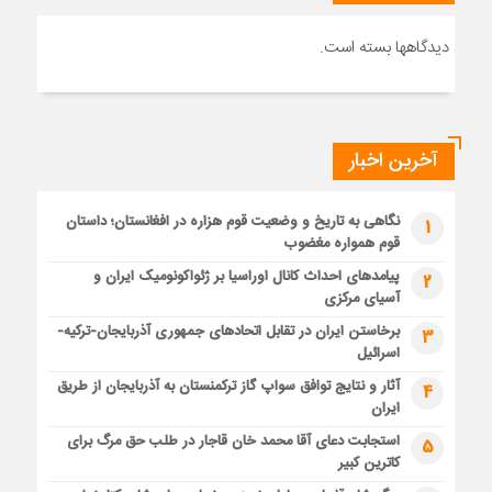
دیدگاهها بسته است.
آخرین اخبار
نگاهی به تاریخ و وضعیت قوم هزاره در افغانستان؛ داستان
1
قوم همواره مغضوب
پیامدهای احداث کانال اوراسیا بر ژئواکونومیک ایران و
2
آسیای مرکزی
برخاستن ایران در تقابل اتحادهای جمهوری آذربایجان-ترکیه-
3
اسرائیل
آثار و نتایج توافق سواپ گاز ترکمنستان به آذربایجان از طریق
4
ایران
استجابت دعای آقا محمد خان قاجار در طلب حق مرگ برای
5
کاترین کبیر