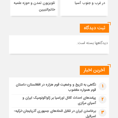
در غرب و جنوب آسیا
تلویزیون تمدن و حوزه علمیه
نظری
خاتم‌النبیین
راه
ثبت دیدگاه
دیدگاهها بسته است.
آخرین اخبار
نگاهی به تاریخ و وضعیت قوم هزاره در افغانستان؛ داستان
1
قوم همواره مغضوب
پیامدهای احداث کانال اوراسیا بر ژئواکونومیک ایران و
2
آسیای مرکزی
برخاستن ایران در تقابل اتحادهای جمهوری آذربایجان-ترکیه-
3
اسرائیل