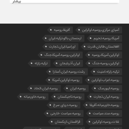
بیشتر
آسیای مرکزی،روسیه،اوکراین
آفریقا،روسیه
آمریکا،روسیه،تحریم
ارمنستان،باکو،ترکیه،ایران
افغانستان،طالبان،قدرت
اوراسیا،ایران،تجارت
اوکراین،آمریکا،روسیه
اوکراین،روسیه،آمریکا،جنگ
اوکراین،روسیه،جنگ
ایران،آذربایجان
ترکیه،زلزله
ترکیه،زلزله،امنیت
رشت،روسیه،ایران،آستارا
روسیه،اعراب،اوکراین
روسیه،اوکراین،آمریکا
روسیه،ایبورسک
روسیه،ایران
روسیه،ایران،اتحاد
روسیه،ایران،تجارت
روسیه،تاجیکستان
روسیه،خاورمیانه
روسیه،خاورمیانه،آفریقا
روسیه،دریای سرخ
روسیه،سند،سیاست
روسیه،سیاست خارجی
غلات،روسیه،اوکراین
قزاقستان،ازبکستان