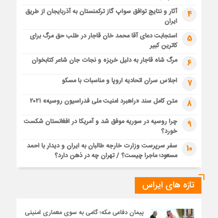
آثار و نتایج توافق سواپ گاز ترکمنستان به آذربایجان از طریق
4
ایران
استجابت دعای آقا محمد خان قاجار در طلب حق مرگ برای
5
کاترین کبیر
مرگ شاه قاجار به دلیل خربزه و نجات جان شاعر کتابخوان
6
اجلاس سران اتحادیه اروپا و مناسبات با مسکو
7
متن کامل سند «راهبرد امنیت ملی فدراسیون روسیه» ۲۰۲۱
8
چرا روسیه در سوریه موفق شد و آمریکا در افغانستان شکست
9
خورد؟
سفر سرپرست وزارت خارجه طالبان به ایران و دیدار با احمد
10
مسعود؛ ماجرا چیست؟ / تهران چه در ذهن دارد؟
تازه های ایراس
پیمان دفاعی مکه؛ گامی به سوی معماری امنیتی