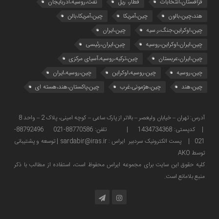
قزاقستان،انتخابات
قطار، ریل
نفت،روسیه،آذربایجان
هند،چین،بالون
چین،آمریکا
چین،آمریکا،بالن
چین،اوکراین،جنگ،ر.سیه
چین،ایران
چین،ایران،اوکراین،روسیه
چین،ایران،رئیسی
چین،ایران،عربستان
چین،ترکیه،روسیه،آسیای مرکزی
چین،روسیه
چین،روسیه،اوکراین
چین،روسیه،ایران
چین،هند
چین،هژمونی،غرب
چین،پاکستان،هند،هسته ای
آدرس: تهران – خیابان ولیعصر – بالاتر از پارک ساعی – کوچه امینی، پلاک 2 – واحد 8
| کدپستی: 1434734368 | تلفن: 88770586-021 88792496-
021 | پست الکترونیک سردبیر ایراس : sardabir@iras.ir |
توسعه و پشتیبانی
توسط AKO
كليه حقوق این سایت برای مجموعه ایراس محفوظ است، استفاده از مطالب با ذكر
منبع بلامانع است.