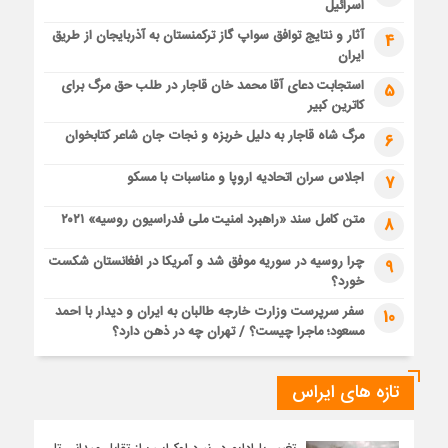
اسرائیل
آثار و نتایج توافق سواپ گاز ترکمنستان به آذربایجان از طریق
4
ایران
استجابت دعای آقا محمد خان قاجار در طلب حق مرگ برای
5
کاترین کبیر
مرگ شاه قاجار به دلیل خربزه و نجات جان شاعر کتابخوان
6
اجلاس سران اتحادیه اروپا و مناسبات با مسکو
7
متن کامل سند «راهبرد امنیت ملی فدراسیون روسیه» ۲۰۲۱
8
چرا روسیه در سوریه موفق شد و آمریکا در افغانستان شکست
9
خورد؟
سفر سرپرست وزارت خارجه طالبان به ایران و دیدار با احمد
10
مسعود؛ ماجرا چیست؟ / تهران چه در ذهن دارد؟
تازه های ایراس