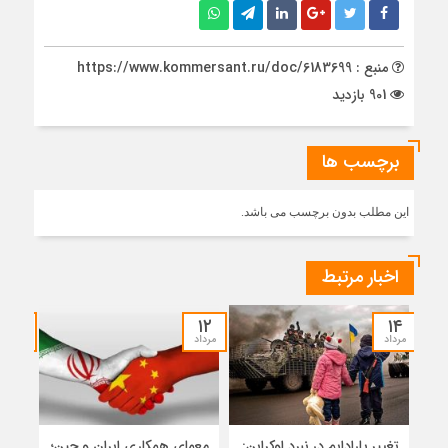
منبع : https://www.kommersant.ru/doc/6183699
901 بازدید
برچسب ها
این مطلب بدون برچسب می باشد.
اخبار مرتبط
۱۲
۱۲
۱۴
مرداد
مرداد
مرداد
تغییر پارادایم در نبرد اوکراین:
معمای همکاری ایران و چین؛
میر