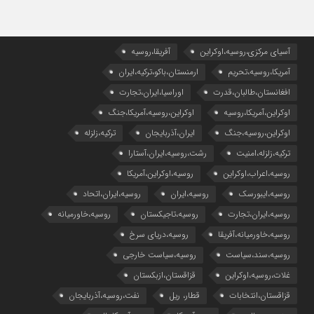
آسیای مرکزی،روسیه،اوکراین
آفریقا،روسیه
آمریکا،روسیه،تحریم
ارمنستان،باکو،ترکیه،ایران
افغانستان،طالبان،قدرت
اوراسیا،ایران،تجارت
اوکراین،آمریکا،روسیه
اوکراین،روسیه،آمریکا،جنگ
اوکراین،روسیه،جنگ
ایران،آذربایجان
ترکیه،زلزله
ترکیه،زلزله،امنیت
رشت،روسیه،ایران،آستارا
روسیه،اعراب،اوکراین
روسیه،اوکراین،آمریکا
روسیه،ایبورسک
روسیه،ایران
روسیه،ایران،اتحاد
روسیه،ایران،تجارت
روسیه،تاجیکستان
روسیه،خاورمیانه
روسیه،خاورمیانه،آفریقا
روسیه،دریای سرخ
روسیه،سند،سیاست
روسیه،سیاست خارجی
غلات،روسیه،اوکراین
قزاقستان،ازبکستان
قزاقستان،انتخابات
قطار، ریل
نفت،روسیه،آذربایجان