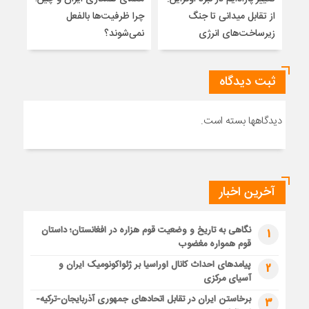
از تقابل میدانی تا جنگ
چرا ظرفیت‌ها بالفعل
هویت
زیرساخت‌های انرژی
نمی‌شوند؟
ژئو
ثبت دیدگاه
دیدگاهها بسته است.
آخرین اخبار
نگاهی به تاریخ و وضعیت قوم هزاره در افغانستان؛ داستان
1
قوم همواره مغضوب
پیامدهای احداث کانال اوراسیا بر ژئواکونومیک ایران و
2
آسیای مرکزی
برخاستن ایران در تقابل اتحادهای جمهوری آذربایجان-ترکیه-
3