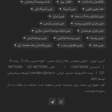
قزاقستان،انتخابات
قطار، ریل
نفت،روسیه،آذربایجان
هند،چین،بالون
چین،آمریکا
چین،آمریکا،بالن
چین،اوکراین،جنگ،ر.سیه
چین،ایران
چین،ایران،اوکراین،روسیه
چین،ایران،رئیسی
چین،ایران،عربستان
چین،ترکیه،روسیه،آسیای مرکزی
چین،روسیه
چین،روسیه،اوکراین
چین،روسیه،ایران
چین،هند
چین،هژمونی،غرب
چین،پاکستان،هند،هسته ای
آدرس: تهران – خیابان ولیعصر – بالاتر از پارک ساعی – کوچه امینی، پلاک 2 – واحد 8
| کدپستی: 1434734368 | تلفن: 88770586-021 88792496-
021 | پست الکترونیک سردبیر ایراس : sardabir@iras.ir |
توسعه و پشتیبانی
توسط AKO
كليه حقوق این سایت برای مجموعه ایراس محفوظ است، استفاده از مطالب با ذكر
منبع بلامانع است.