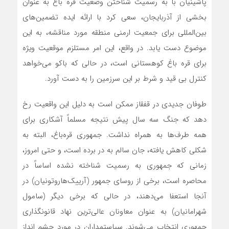
پاشینیان با به رسمیت شناختن وضعیت قره باغ به عنوان
بخشی از آذربایجان، سعی کرد با ارائه ایده تضمین‌های
بین‌المللی برای جمعیت ارمنی منطقه مورد مناقشه، به این
موضوع دست یابد. در واقع، این امر مستلزم موقعیت ویژه
برای قره باغ کوهستانی است، در حالی که باکو‌ می‌خواهد
کنترل بی قید و شرط بر این سرزمین را به دست آورد.
طوفان جدیدی در قفقاز ممکن است به دلیل این واقعیت رخ
دهد که جنگ سه سال پیش نتیجه مسلماً آشکاری برای
همه طرف‌ها به همراه نداشت. جمهوری قره‌باغ، البته به
شکلی کاهش یافته، جان سالم به در برده است، و حتی امروز،
زمانی که جمهوری به رسمیت شناخته نشده اساساً در
محاصره است، برخی از روسای جمهور (آرییک‌هاروتونیان) در
آنجا استعفا‌ می‌دهند، در حالی که برخی دیگر (سامول
شهرامانیان) به عنوان معاونان عالی‌ترین نهاد قانونگذاری
جمهوری انتخاب‌ می‌شوند. سیاستمداران در مورد چشم انداز