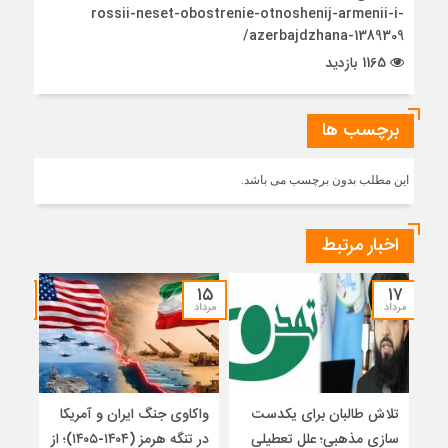
rossii-neset-obostrenie-otnoshenij-armenii-i-
azerbajdzhana-1389309/
1165 بازدید
برچسب ها
این مطلب بدون برچسب می باشد.
اخبار مرتبط
۱۴
۱۵
۱۷
مرداد
مرداد
مرداد
تلاش طالبان برای یکدست
واکاوی جنگ ایران و آمریکا
تغیی
سازی مذهبی؛ علل تعطیلی
در تنگه هرمز (۱۴۰۴-۱۴۰۵)؛ از
از ت