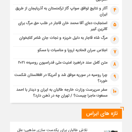
آثار و نتایج توافق سواپ گاز ترکمنستان به آذربایجان از طریق
4
ایران
استجابت دعای آقا محمد خان قاجار در طلب حق مرگ برای
5
کاترین کبیر
مرگ شاه قاجار به دلیل خربزه و نجات جان شاعر کتابخوان
6
اجلاس سران اتحادیه اروپا و مناسبات با مسکو
7
متن کامل سند «راهبرد امنیت ملی فدراسیون روسیه» ۲۰۲۱
8
چرا روسیه در سوریه موفق شد و آمریکا در افغانستان شکست
9
خورد؟
سفر سرپرست وزارت خارجه طالبان به ایران و دیدار با احمد
10
مسعود؛ ماجرا چیست؟ / تهران چه در ذهن دارد؟
تازه های ایراس
تلاش طالبان برای یکدست سازی مذهبی؛ علل