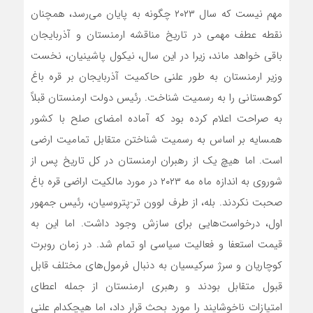
مهم نیست که سال ۲۰۲۳ چگونه به پایان‌ می‌رسد، همچنان
نقطه عطف مهمی در تاریخ مناقشه ارمنستان و آذربایجان
باقی خواهد ماند، زیرا در این سال، نیکول پاشینیان، نخست
وزیر ارمنستان به طور علنی حاکمیت آذربایجان بر قره باغ
کوهستانی را به رسمیت شناخت. رئیس دولت ارمنستان قبلاً
به صراحت اعلام کرده بود که آماده امضای صلح با کشور
همسایه بر اساس به رسمیت شناختن متقابل تمامیت ارضی
است. اما هیچ یک از رهبران ارمنستان در کل تاریخ پس از
شوروی به اندازه ماه مه ۲۰۲۳ در مورد مالکیت اراضی قره باغ
صحبت نکردند. بله، از طرف لوون تر-پتروسیان، رئیس جمهور
اول، درخواست‌هایی برای سازش وجود داشت. اما این به
قیمت استعفا و فعالیت سیاسی او تمام شد. در زمان روبرت
کوچاریان و سرژ سرکیسیان به دنبال فرمول‌های مختلف قابل
قبول متقابل بودند و رهبری ارمنستان از جمله اعطای
امتیازات ناخوشایند را مورد بحث قرار داد، اما هیچکدام علنی