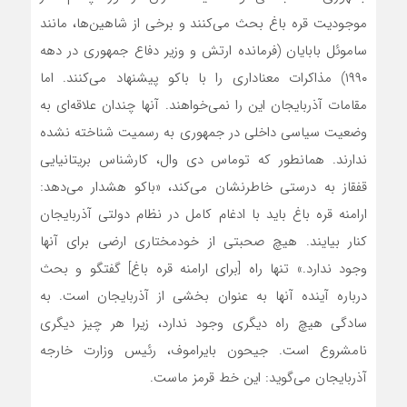
موجودیت قره باغ بحث‌ می‌کنند و برخی از شاهین‌ها، مانند
ساموئل بابایان (فرمانده ارتش و وزیر دفاع جمهوری در دهه
۱۹۹۰) مذاکرات معناداری را با باکو پیشنهاد‌ می‌کنند. اما
مقامات آذربایجان این را‌ نمی‌خواهند. آنها چندان علاقه‌ای به
وضعیت سیاسی داخلی در جمهوری به رسمیت شناخته نشده
ندارند. همانطور که توماس دی وال، کارشناس بریتانیایی
قفقاز به درستی خاطرنشان‌ می‌کند، «باکو هشدار‌ می‌دهد:
ارامنه قره باغ باید با ادغام کامل در نظام دولتی آذربایجان
کنار بیایند. هیچ صحبتی از خودمختاری ارضی برای آنها
وجود ندارد.» تنها راه [برای ارامنه قره باغ] گفتگو و بحث
درباره آینده آنها به عنوان بخشی از آذربایجان است. به
سادگی هیچ راه دیگری وجود ندارد، زیرا هر چیز دیگری
نامشروع است. جیحون بایراموف، رئیس وزارت خارجه
آذربایجان‌ می‌گوید: این خط قرمز ماست.