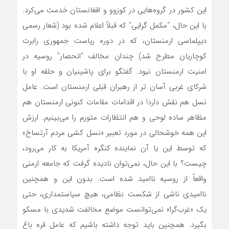
این کشور در گروه‌هایی در کوزوو و افغانستان خدمت‌ می‌کرد.
با این حال، “مکمل گرایی” که قبلاً اعلام شده بود (شعار رسمی
دیپلماسی ارمنستان، که در دوره ریاست جمهوری رابرت
کوچاریان مطرح شد) چندان مخالف “انحصار” روسیه در
امنیت ارمنستان نبود. گفتگو برای پاشینیان و حلقه او با
شرکای غربی آسان تر از رهبران قبلی ارمنستان است. عامل
نسل هم نقش دارد! در اقدامات مقامات کنونی ارمنستان هم
مظاهر ساده لوحی و هم انتظارات متورم را‌ می‌بینیم. ارزش
این همه خوشحالی در مورد تعبیر «نسل کشی مردم آرتساخ»
که توسط این یا آن نماینده کنگره آمریکا به کار‌ می‌رود،
چیست؟ با این حال،‌ نمی‌توان نادیده گرفت که جامعه ارمنی
واقعاً از روسیه ناامید شده است. بدون این و همچنین
ناامیدی ناشی از شکست نظامی، هیچ سیاستمداری، حتی
یک «غرب‌گرا» نمی‌توانست موضع مخالفت شدیدی با مسکو
بگیرد. همچنین باید توجه داشته باشیم که عامل قره باغ