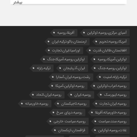
بیشتر
آسیای مرکزی،روسیه،اوکراین
آفریقا،روسیه
آمریکا،روسیه،تحریم
ارمنستان،باکو،ترکیه،ایران
افغانستان،طالبان،قدرت
اوراسیا،ایران،تجارت
اوکراین،آمریکا،روسیه
اوکراین،روسیه،آمریکا،جنگ
اوکراین،روسیه،جنگ
ایران،آذربایجان
ترکیه،زلزله
ترکیه،زلزله،امنیت
رشت،روسیه،ایران،آستارا
روسیه،اعراب،اوکراین
روسیه،اوکراین،آمریکا
روسیه،ایبورسک
روسیه،ایران
روسیه،ایران،اتحاد
روسیه،ایران،تجارت
روسیه،تاجیکستان
روسیه،خاورمیانه
روسیه،خاورمیانه،آفریقا
روسیه،دریای سرخ
روسیه،سند،سیاست
روسیه،سیاست خارجی
غلات،روسیه،اوکراین
قزاقستان،ازبکستان