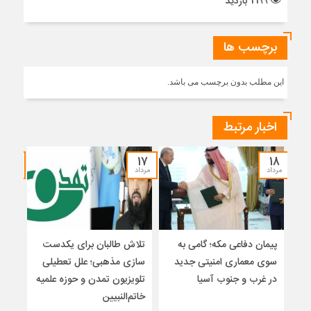
2199 بازدید
برچسب ها
این مطلب بدون برچسب می باشد.
اخبار مرتبط
۱۵
۱۷
۱۸
مرداد
مرداد
مرداد
پیمان دفاعی مکه؛ گامی به
تلاش طالبان برای یکدست
واکا
سوی معماری امنیتی جدید
سازی مذهبی؛ علل تعطیلی
در غرب و جنوب آسیا
تلویزیون تمدن و حوزه علمیه
نظری
خاتم‌النبیین
راه