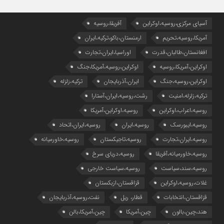
آسیای مرکزی،روسیه،اوکراین
آفریقا،روسیه
آمریکا،روسیه،تحریم
ارمنستان،باکو،ترکیه،ایران
افغانستان،طالبان،قدرت
اوراسیا،ایران،تجارت
اوکراین،آمریکا،روسیه
اوکراین،روسیه،آمریکا،جنگ
اوکراین،روسیه،جنگ
ایران،آذربایجان
ترکیه،زلزله
ترکیه،زلزله،امنیت
رشت،روسیه،ایران،آستارا
روسیه،اعراب،اوکراین
روسیه،اوکراین،آمریکا
روسیه،ایبورسک
روسیه،ایران
روسیه،ایران،اتحاد
روسیه،ایران،تجارت
روسیه،تاجیکستان
روسیه،خاورمیانه
روسیه،خاورمیانه،آفریقا
روسیه،دریای سرخ
روسیه،سند،سیاست
روسیه،سیاست خارجی
غلات،روسیه،اوکراین
قزاقستان،ازبکستان
قزاقستان،انتخابات
قطار، ریل
نفت،روسیه،آذربایجان
هند،چین،بالون
چین،آمریکا
چین،آمریکا،بالن