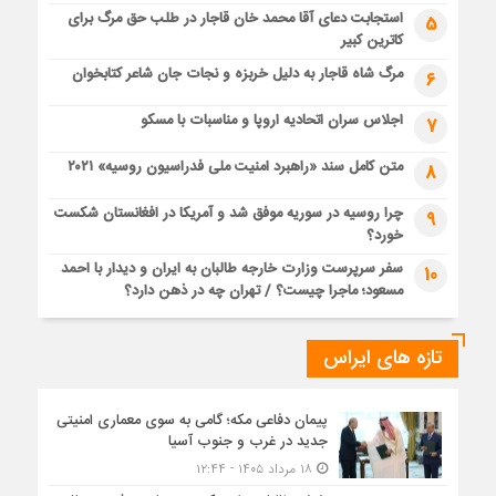
استجابت دعای آقا محمد خان قاجار در طلب حق مرگ برای
5
کاترین کبیر
مرگ شاه قاجار به دلیل خربزه و نجات جان شاعر کتابخوان
6
اجلاس سران اتحادیه اروپا و مناسبات با مسکو
7
متن کامل سند «راهبرد امنیت ملی فدراسیون روسیه» ۲۰۲۱
8
چرا روسیه در سوریه موفق شد و آمریکا در افغانستان شکست
9
خورد؟
سفر سرپرست وزارت خارجه طالبان به ایران و دیدار با احمد
10
مسعود؛ ماجرا چیست؟ / تهران چه در ذهن دارد؟
تازه های ایراس
پیمان دفاعی مکه؛ گامی به سوی معماری امنیتی
جدید در غرب و جنوب آسیا
۱۸ مرداد ۱۴۰۵ - ۱۲:۴۴