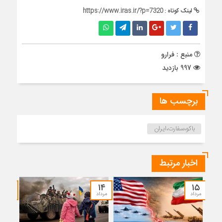
لینک کوتاه :
https://www.iras.ir/?p=7320
منبع : فرارو
997 بازدید
برچسب ها
باکو،سفارت،ایران
اخبار مرتبط
۱۲
۱۴
۱۵
مرداد
مرداد
مرداد