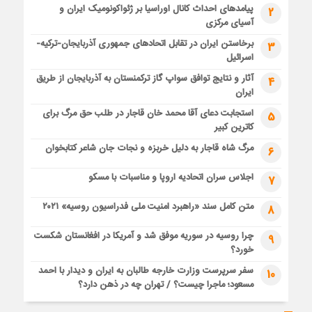
پیامدهای احداث کانال اوراسیا بر ژئواکونومیک ایران و
2
آسیای مرکزی
برخاستن ایران در تقابل اتحادهای جمهوری آذربایجان-ترکیه-
3
اسرائیل
آثار و نتایج توافق سواپ گاز ترکمنستان به آذربایجان از طریق
4
ایران
استجابت دعای آقا محمد خان قاجار در طلب حق مرگ برای
5
کاترین کبیر
مرگ شاه قاجار به دلیل خربزه و نجات جان شاعر کتابخوان
6
اجلاس سران اتحادیه اروپا و مناسبات با مسکو
7
متن کامل سند «راهبرد امنیت ملی فدراسیون روسیه» ۲۰۲۱
8
چرا روسیه در سوریه موفق شد و آمریکا در افغانستان شکست
9
خورد؟
سفر سرپرست وزارت خارجه طالبان به ایران و دیدار با احمد
10
مسعود؛ ماجرا چیست؟ / تهران چه در ذهن دارد؟