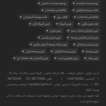
روسیه،سند،سیاست
روسیه،سیاست خارجی
غلات،روسیه،اوکراین
قزاقستان،ازبکستان
قزاقستان،انتخابات
قطار، ریل
نفت،روسیه،آذربایجان
هند،چین،بالون
چین،آمریکا
چین،آمریکا،بالن
چین،اوکراین،جنگ،ر.سیه
چین،ایران
چین،ایران،اوکراین،روسیه
چین،ایران،رئیسی
چین،ایران،عربستان
چین،ترکیه،روسیه،آسیای مرکزی
چین،روسیه
چین،روسیه،اوکراین
چین،روسیه،ایران
چین،هند
چین،هژمونی،غرب
چین،پاکستان،هند،هسته ای
آدرس: تهران – خیابان ولیعصر – بالاتر از پارک ساعی – کوچه امینی، پلاک 2 – واحد 8
| کدپستی: 1434734368 | تلفن: 88770586-021 88792496-
021 | پست الکترونیک سردبیر ایراس : sardabir@iras.ir |
توسعه و پشتیبانی
توسط AKO
كليه حقوق این سایت برای مجموعه ایراس محفوظ است، استفاده از مطالب با ذكر
منبع بلامانع است.