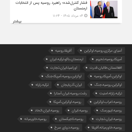
فشار کنترل‌شده؛ راهبرد روسیه پس از انتخابات
ارمنستان
۰۴ مرداد ۱۴۰۵ - ۱۱:۲۴
بیشتر
آسیای مرکزی،روسیه،اوکراین
آفریقا،روسیه
آمریکا،روسیه،تحریم
ارمنستان،باکو،ترکیه،ایران
افغانستان،طالبان،قدرت
اوراسیا،ایران،تجارت
اوکراین،آمریکا،روسیه
اوکراین،روسیه،آمریکا،جنگ
اوکراین،روسیه،جنگ
ایران،آذربایجان
ترکیه،زلزله
ترکیه،زلزله،امنیت
رشت،روسیه،ایران،آستارا
روسیه،اعراب،اوکراین
روسیه،اوکراین،آمریکا
روسیه،ایبورسک
روسیه،ایران
روسیه،ایران،اتحاد
روسیه،ایران،تجارت
روسیه،تاجیکستان
روسیه،خاورمیانه
روسیه،خاورمیانه،آفریقا
روسیه،دریای سرخ