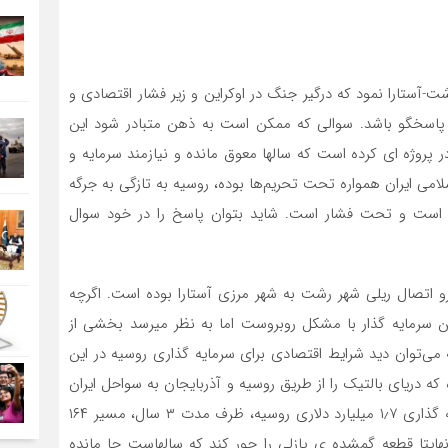
ت-آستارا نمود که درگیر جنگ در اوکراین و زیر فشار اقتصادی و
 پاسخگو باشد. سوالی که ممکن است به ذهن متبادر شود این
در پروژه ای کرده است که سالها معوق مانده و نیازمند سرمایه و
لامی ایران همواره تحت تحریم‌ها بوده، روسیه به تازگی به جرگه
است و تحت فشار است. شاید بتوان پاسخ را در خود سوال
و اتصال ریلی شهر رشت به شهر مرزی آستارا بوده است. اگرچه
تن سرمایه گذار با مشکل روبروست اما به نظر میرسد بخشی از
 می‌توان دید شرایط اقتصادی برای سرمایه گذاری روسیه در این
ه دریای بالتیک را از طریق روسیه و آذربایجان به سواحل ایران
در جنوب و نهایتا به هند متصل می‌کند قرار است با سرمایه گذاری ۱٫۷ میلیارد دلاری روسیه، ظرف مدت ۳ سال، مسیر ۱۶۴
هایتا قطعه گمشده ی پازلی را جور کند که سالهاست جا مانده