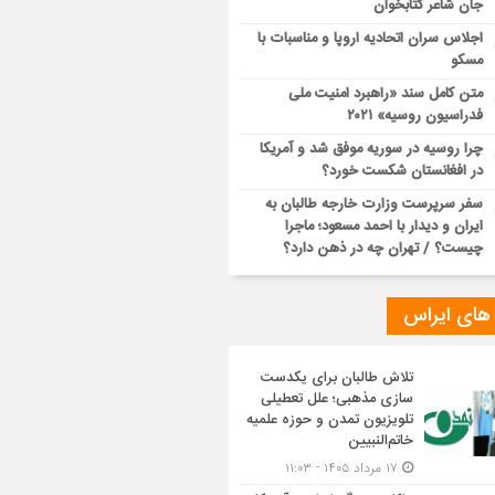
جان شاعر کتابخوان
اجلاس سران اتحادیه اروپا و مناسبات با
مسکو
متن کامل سند «راهبرد امنیت ملی
فدراسیون روسیه» ۲۰۲۱
چرا روسیه در سوریه موفق شد و آمریکا
در افغانستان شکست خورد؟
سفر سرپرست وزارت خارجه طالبان به
ایران و دیدار با احمد مسعود؛ ماجرا
چیست؟ / تهران چه در ذهن دارد؟
 های ایراس
تلاش طالبان برای یکدست
سازی مذهبی؛ علل تعطیلی
تلویزیون تمدن و حوزه علمیه
خاتم‌النبیین
۱۷ مرداد ۱۴۰۵ - ۱۱:۰۳