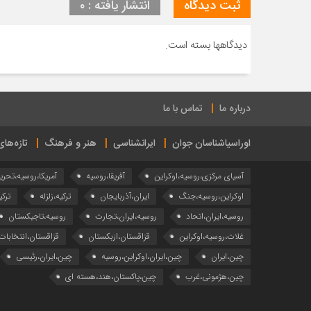
ثبت دیدگاه
انتشار یافته : ۰
دیدگاهها بسته است.
درباره ما
تماس با ما
اوراسیاشناسان جوان
ایرانشناسی
هنر و فرهنگ
تازه‌ها
آسیای مرکزی،روسیه،اوکراین
آفریقا،روسیه
آمریکا،روسیه،تحری
اوکراین،روسیه،جنگ
ایران،آذربایجان
ترکیه،زلزله
ترکی
روسیه،ایران،اتحاد
روسیه،ایران،تجارت
روسیه،تاجیکستان
غلات،روسیه،اوکراین
قزاقستان،ازبکستان
قزاقستان،انتخابات
چین،ایران
چین،ایران،اوکراین،روسیه
چین،ایران،رئیسی
چین،هژمونی،غرب
چین،پاکستان،هند،هسته ای