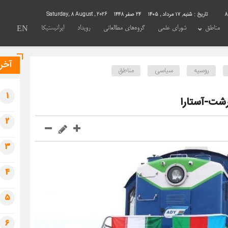
8
تاریخ :
شنبه, ۱۷ مرداد , ۱۴۰۵
24 صفر 1448
Saturday, 8 August , 2026
مناطق
شورای علمی
گروه‌های مطالعاتی
رویداد
ایرانیستیکا
EN
آخری
روسیه
سیاسی
مناطق
1
رشت-آستارا
2
3
4
5
6