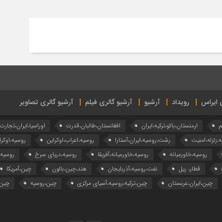
ی ایراس
رویداد
آرشیو
آرشیو گالری فیلم
آرشیو گالری تصاویر
م
ارمنستان،باکو،ترکیه،ایران
افغانستان،طالبان،قدرت
اوراسیا،ایران،تجارت
ه،زلزله،امنیت
رشت،روسیه،ایران،آستارا
روسیه،اعراب،اوکراین
روسیه،اوکرا
روسیه،خاورمیانه
روسیه،خاورمیانه،آفریقا
روسیه،دریای سرخ
روسیه
قطار، ریل
نفت،روسیه،آذربایجان
هند،چین،بالون
چین،آمریکا
چین،ایران،عربستان
چین،ترکیه،روسیه،آسیای مرکزی
چین،روسیه
چین،