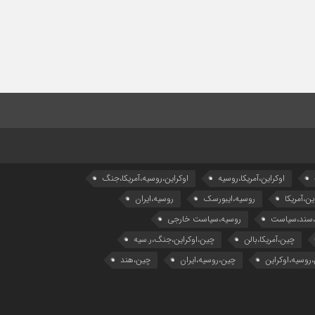
اوکراین،آمریکا،روسیه
اوکراین،روسیه،آمریکا،جنگ
ین،آمریکا
روسیه،ایبورسک
روسیه،ایران
،سند،سیاست
روسیه،سیاست خارجی
چین،آمریکا،بالن
چین،اوکراین،جنگ،ر.سیه
روسیه،اوکراین
چین،روسیه،ایران
چین،هند